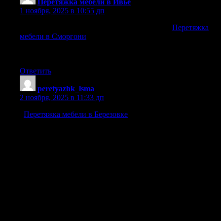
Перетяжка мебели в Ивье
:
1 ноября, 2025 в 10:55 дп
Обновите интерьер вашего дома с помощью
Перетяжка
мебели в Сморгони
, которая придаст ей свежий и
современный вид.
Необходимо разобрать мебель и удалить старую обивку.
Ответить
peretyazhk_lsma
:
2 ноября, 2025 в 11:33 дп
«
Перетяжка мебели в Березовке
»
Обновление обивки даёт мебели вторую жизнь, сохраняя
её функциональность.
Такой подход не только экономит бюджет, но и позволяет
индивидуализировать интерьер. Это отличный способ
адаптировать мебель под меняющиеся предпочтения в
оформлении дома.
—
### **2. Какие материалы лучше использовать?**
Для перетяжки применяют различные ткани,
отличающиеся износостойкостью и внешним видом. Кожа