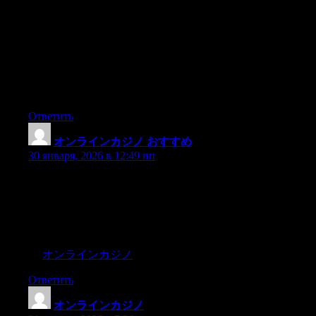
率。同时，Deepl 翻译器在专业领域如法律、医学、科技
方面的术语处理也表现出色，深受专业用户信赖。
通过 Deeplpc1 页面进行 Deepl 电脑版下载，用户可以获得
清晰的安装指引和稳定的软件版本，避免第三方来源带来
的风险。无论是日常学习还是高强度办公，Deepl 翻译都
能以其稳定、精准、高效的表现，成为不可或缺的语言工
具。
Ответить
オンラインカジノ おすすめ
:
30 января, 2026 в 12:49 пп
「オンラインカジノ」とは、インターネットを介してさ
まざまなカジノゲームを楽しめるプラットフォームで
す。その利便性から、世界中で多くのユーザーに親しま
れています。詳細な仕組みや提供されているゲームの種
類については、専門の情報サイトでご確認ください。
→
オンラインカジノ
Ответить
オンラインカジノ
: