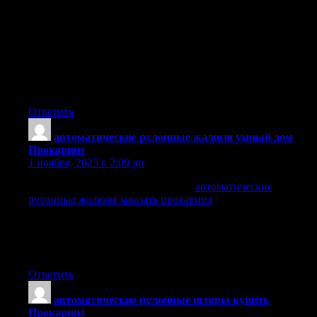
Установка не требует сложных навыков , и с этим может
справиться практически каждый. Кроме того, такие
карнизы умные дома .
Хотя карнизы с электроприводом имеют много плюсов,
существуют и определенные минусы . В частности,. Тем
не менее, , ведь они существенно упрощают жизнь .
Ответить
автоматические рулонные жалюзи умный дом
Прокарниз
:
1 ноября, 2025 в 2:09 дп
Откройте мир удобства с нашими
автоматические
рулонные жалюзи заказать прокарниз
, которые
обеспечивают идеальное сочетание стиля и
функциональности.
Широкий ассортимент гарантирует, что каждый найдет
подходящий вариант.
Ответить
автоматические рулонные шторы купить
Прокарниз
: