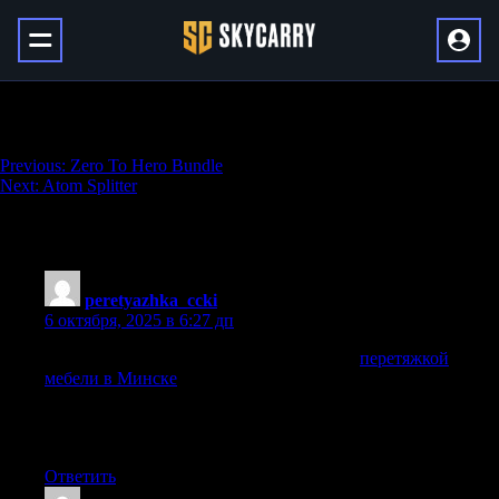
100% Crates Gathering
Навигация
Previous:
Zero To Hero Bundle
Next:
Atom Splitter
по
записям
503 thoughts on “
100% Crates Gathering
”
peretyazhka_ccki
:
6 октября, 2025 в 6:27 дп
Откройте для себя новые возможности с
перетяжкой
мебели в Минске
, позволяющей обновить ваш интерьер и
продлить жизнь любимым предметам!
Они подскажут, какая ткань будет служить долго и
выглядеть красиво.
Ответить