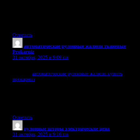
способа установки, конечно, зависит от ваших умений и
предпочтений. Если вы решите установить жалюзи
самостоятельно, следуйте инструкциям производителя.
Следуя инструкциям, вы сможете избежать ошибок и
гарантировать корректное функционирование системы.
Ответить
автоматические рулонные жалюзи тканевые
Prokarniz
:
31 октября, 2025 в 9:09 пп
Откройте для себя идеальное решение для защиты от
солнца с
автоматические рулонные жалюзи купить
прокарниз
, которые удобно управляются одним
движением.
Найдите цвет, который гармонично сочетается с
остальным оформлением.
Не стоит забывать и о вопросах безопасности
Ответить
рулонные шторы электрические цена
:
31 октября, 2025 в 9:16 пп