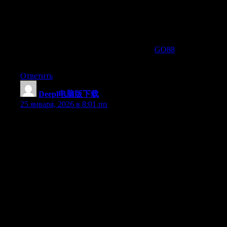
game h?p d?n khác. Ð?c bi?t, Go88 còn có nhi?u chuong trình
t?ng thu?ng tri ân thành viên v?i giá tr? lên d?n hàng tri?u d?ng.
Nhanh tay dang ký Go88 d? t?n hu?ng th? gi?i cá cu?c d?nh cao
ngay hôm nay!
Ð? bi?t thêm chi ti?t và hu?ng d?n cài d?t
GO88
trên Android
ho?c iOS, vui lòng truy c?p trang web chính th?c: taigo88z.io
Ответить
Deepl电脑版下载
:
25 января, 2026 в 8:01 пп
Deepl 翻译之所以在众多翻译软件中脱颖而出，核心原因
在于其强大的翻译引擎和不断进化的人工智能技术。通过
Deepl 官网提供的 Deepl 翻译下载服务，用户可以体验到远
超普通在线翻译器的语言处理能力。Deepl 翻译器不仅关
注词汇准确性，更重视句子整体逻辑、语气以及语境一致
性，使翻译结果更加符合真实语言使用习惯。
Deepl 电脑版支持多种文件格式翻译，包括 Word、PPT、
PDF 等常见办公文档，大幅减少人工复制和整理的时间成
本。对于跨境电商、外贸沟通、论文阅读等需求，Deepl
翻译下载版本能够快速输出高质量译文，显著提升工作效