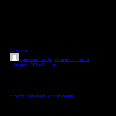
— Сохранение анонимности
— Безопасность транзакций
— Открытый доступ к специализированному контенту
— Обеспечение приватности взаимодействий
Rutor представляет собой ресурс с неповторимой
историей, важный для пользователей, стремящихся к
свободе, сохранению конфиденциальности и автономии от
внешних ограничений в современном интернете.
Ответить
rutor главный форум черного рынка
:
5 февраля, 2026 в 9:45 пп
Rutor — известный сервис с богатым прошлым,
предоставляющий анонимный доступ и безопасность
транзакций в пределах сети Rutor.Rutor — старейший
представитель даркнета на русском языке
rutor главный форум черного рынка
— это один из первых
и известнейших русскоязычных ресурсов даркнета,
неразрывно связанный с анонимной онлайн-экосистемой.
Этот магазин ориентирован на предоставление
пользователям широкой базы данных, связанной с