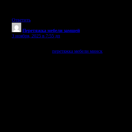
— Только специалист сможет точно воспроизвести
первоначальную форму мебели.
Ответить
Перетяжка мебели замшей
:
3 ноября, 2025 в 7:55 дп
Подарите своей любимой мебели новую жизнь, заказав
профессиональную
перетяжка мебели минск
в Минске!
Вместо покупки новой мебели, вы можете просто
заменить обивку на старой
**Выбор ткани: на что обратить внимание?**
Среди востребованных вариантов можно выделить велюр,
рогожку, жаккард и флок.
**Этапы перетяжки мебели: от замера до готового
результата**
Затем ткань натягивается и закрепляется на каркасе мебели
**Уход за перетянутой мебелью: продлеваем срок