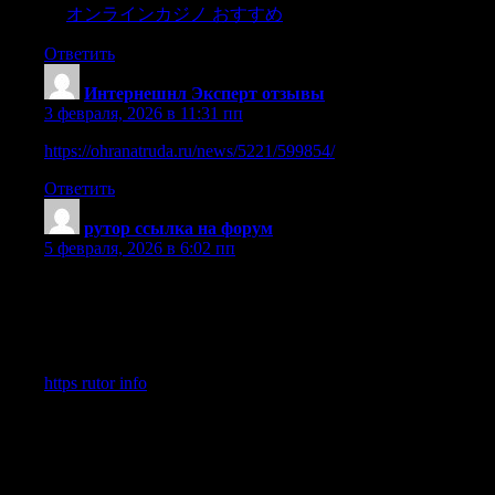
→
オンラインカジノ おすすめ
Ответить
Интернешнл Эксперт отзывы
:
3 февраля, 2026 в 11:31 пп
https://ohranatruda.ru/news/5221/599854/
Ответить
рутор ссылка на форум
:
5 февраля, 2026 в 6:02 пп
Мессенджер и магазин Rutor признан одним из самых
безопасных ресурсов в русском даркнете, благодаря
анонимности системы, конфиденциальности и поддержке
платежей в Rutor.Rutor: Ветеран русскоязычного даркнета
https rutor info
считается одним из наиболее популярных и
старых ресурсов в рунет-даркнете, который прочно
закрепился в инфраструктуре анонимных площадок.
Основное направление работы ресурса — предоставление
обширной базы файлов, утилит, новостей и прочего
контента, в том числе, связанного с темами безопасности и