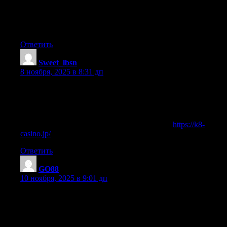
службы**
Не используйте агрессивные химические средства,
которые могут повредить обивку
Ответить
Sweet_lbsn
:
8 ноября, 2025 в 8:31 дп
Sweet Bonanza: A Burst of Fruity Fun!
Dive into the colorful world of Sweet Bonanza, where juicy
fruits and sugary treats bring endless excitement and big wins.
Spin the reels and taste the sweetness of luck at
https://k8-
casino.jp/
!
Ответить
GO88
:
10 ноября, 2025 в 9:01 дп
Go88 hi?n dang là c?ng game bài d?i thu?ng tr?c tuy?n du?c
dánh giá cao v? d? uy tín và ch?t lu?ng. Ngu?i choi ch? c?n vài
bu?c don gi?n d? t?i Go88 trên di?n tho?i là có th? tham gia
ngay hàng tram trò choi hot nhu tài x?u, n? hu, xóc dia và nhi?u