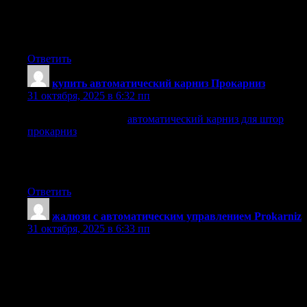
удобство и комфорт в вашем доме.
Эти устройства сочетают в себе комфорт и высокую
технологичность.
Ответить
купить автоматический карниз Прокарниз
:
31 октября, 2025 в 6:32 пп
Удобные и стильные
автоматический карниз для штор
прокарниз
делают управление шторами простым и
комфортным.
Выбор карниза может зависеть как от стиля интерьер, так
и от личных предпочтений.
Ответить
жалюзи с автоматическим управлением Prokarniz
:
31 октября, 2025 в 6:33 пп
Одним из главных преимуществ автоматических жалюзи
является их способность регулировать уровень света в
помещении. Эти жалюзи позволяют корректировать
количество света в зависимости от времени дня. Это
особенно актуально для тех, кто работает из дома. Это