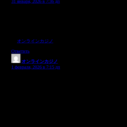
31 января, 2026 в 7:36 дп
「オンラインカジノ」とは、インターネットを介してさ
まざまなカジノゲームを楽しめるプラットフォームで
す。その利便性から、世界中で多くのユーザーに親しま
れています。詳細な仕組みや提供されているゲームの種
類については、専門の情報サイトでご確認ください。
→
オンラインカジノ
Ответить
オンラインカジノ
:
1 февраля, 2026 в 7:15 дп
オンラインカジノとは、インターネットを介してスロッ
トやルーレット、ライブディーラーゲームなどのギャン
ブルを楽しめる仮想の場です。その利便性から、特定の
ライセンスを取得した海外サイトを利用するプレイヤー
もいます。日本の法律では、国内でのオンラインカジノ
事業は厳しく規制されているため、利用の際には国際的
な法的位置づけを理解することが不可欠です。詳細な仕
組みや主要なゲームの種類については、専門の情報ペー
ジをご覧ください。