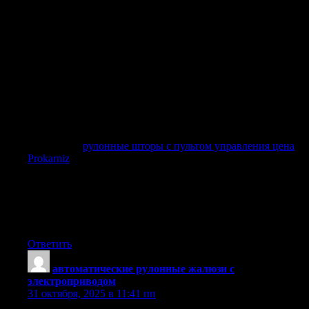
Одним из главных преимуществ таких штор является
возможность управления с помощью пульта | Управление
рулонными шторами с электроприводом осуществляется
легко с помощью пульта | Электроприводные рулонные
шторы предлагают комфортное управление через пульт.
Это позволяет вам регулировать свет и атмосферу в
комнате одним нажатием кнопки | Вы можете поменять
уровень освещения в помещении всего лишь одним
нажатием кнопки | С помощью простого нажатия кнопки
вы сможете изменить интенсивность света в комнате.
Вы можете
рулонные шторы с пультом управления цена
Prokarniz
и наслаждаться комфортом и удобством в вашем
доме.
Заказ рулонных штор с электроприводом доступен как в
офлайн, так и в онлайн-магазинах. Важно выбирать
надежных поставщиков, которые предлагают
качественные изделия
Ответить
автоматические рулонные жалюзи с
электроприводом
:
31 октября, 2025 в 11:41 пп