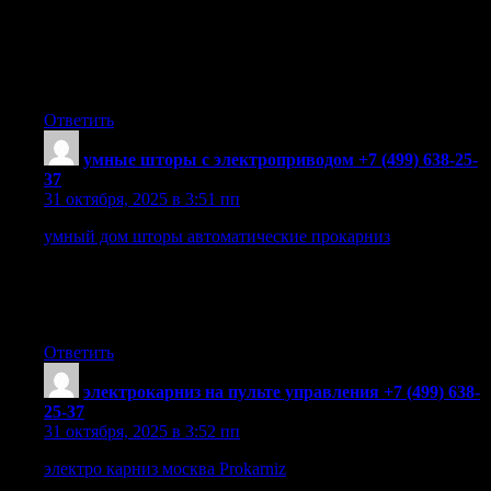
подходящий инструмент .
Условия проката предполагают гибкие тарифы. На
длительные периоды предоставляются скидки и
специальные предложения .
Ответить
умные шторы с электроприводом +7 (499) 638-25-
37
:
31 октября, 2025 в 3:51 пп
умный дом шторы автоматические прокарниз
—
управляемые шторы, которые позволят вам легко
контролировать свет и атмосферу в вашем доме.
Все больше людей выбирают управляемые шторы как
удобное решение для своих окон.
Ответить
электрокарниз на пульте управления +7 (499) 638-
25-37
:
31 октября, 2025 в 3:52 пп
электро карниз москва Prokarniz
позволяют управлять
шторами с помощью одного нажатия кнопки, обеспечивая