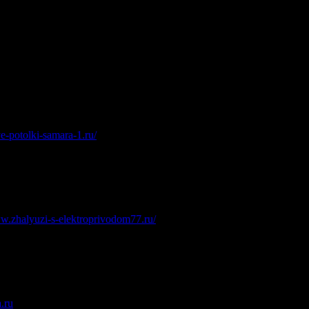
e-potolki-samara-1.ru/
.
ww.zhalyuzi-s-elektroprivodom77.ru/
.
.ru
.