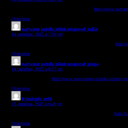
компания потолочкин натяжные потолки
http://www.natyaz
Ответить
natyajnie potolki nijnii novgorod_zaKn
:
14 октября, 2025 в 7:10 пп
натяжные потолки недорого нижний новгород цена
http:/
Ответить
natyajnie potolki nijnii novgorod_pmpa
:
14 октября, 2025 в 8:57 пп
потолочник отзывы
http://www.natyazhnye-potolki-nizhniy-n
Ответить
kyhni spb_xrOi
:
15 октября, 2025 в 6:49 дп
заказать кухню по индивидуальным размерам в спб
http://
Ответить