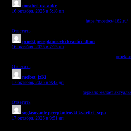
mostbet_uz_aukr
:
16 октября, 2025 в 5:18 пп
mostbet uz ilova bilan ro‘yxatdan o‘tish
https://mostbet4182.ru/
Ответить
proekt pereplanirovki kvartiri_dlmn
:
16 октября, 2025 в 7:15 пп
перепланировка квартиры проектные организации
proekt-p
Ответить
melbet_jzKl
:
17 октября, 2025 в 9:42 дп
зеркало мелбет актуальное сегодня
зеркало мелбет актуаль
Ответить
soglasovanie pereplanirovki kvartiri _scpa
:
17 октября, 2025 в 9:51 дп
клиенты знают нас и нашу работу [url=https://soglasovanie-perep