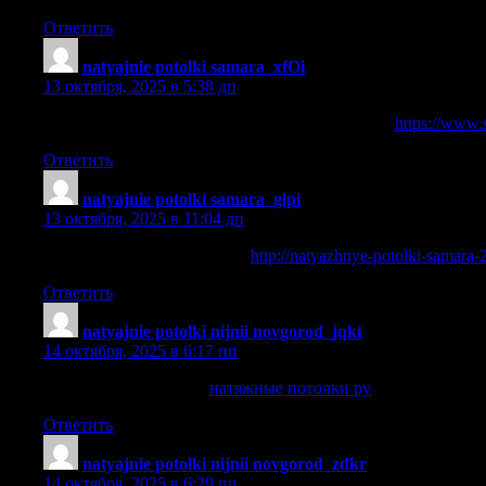
Ответить
natyajnie potolki samara_xfOi
:
13 октября, 2025 в 5:38 дп
натяжные потолки потолочкин отзывы самара
https://www.s
Ответить
natyajnie potolki samara_glpi
:
13 октября, 2025 в 11:04 дп
потолочкин отзывы самара
http://natyazhnye-potolki-samara-2
Ответить
natyajnie potolki nijnii novgorod_jqkt
:
14 октября, 2025 в 6:17 пп
натяжные потолки ру
натяжные потолки ру
.
Ответить
natyajnie potolki nijnii novgorod_zdkr
:
14 октября, 2025 в 6:29 пп