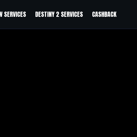
 SERVICES
DESTINY 2 SERVICES
CASHBACK
”
 интерьер вариант.
е в использовании.
 общей массы.
 окружающей среде.
одчеркните цветовую гамму своего интерьера.