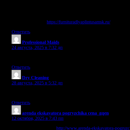
Оригинальные решения для отделки плинтуса, сделайте с
Подсказки по правильной установке элементов плинтуса, 
Креативные решения для отделки плинтуса, добавьте шарм
Фурнитура для плинтуса в классическом стиле, подчеркни
виниловые полы
https://furnituradlyaplintusamsk.ru/
.
Ответить
Professional Maids
:
24 августа, 2025 в 7:32 дп
Top Brooklyn service, understands our brownstone perfectly. Spr
Ответить
Dry Cleaning
:
28 августа, 2025 в 5:32 дп
Dry Cleaning in New York city by Sparkly Maid NYC
Ответить
arenda ekskavatora pogryzchika cena_gqen
:
12 октября, 2025 в 7:43 пп
экскаваторы в москве
http://www.arenda-ekskavatora-pogruzc