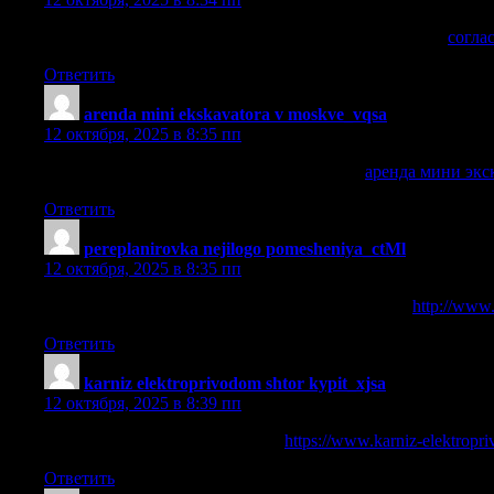
согласование перепланировки нежилого помещения
согла
Ответить
arenda mini ekskavatora v moskve_vqsa
:
12 октября, 2025 в 8:35 пп
аренда мини экскаватора с гидромолотом
аренда мини экс
Ответить
pereplanirovka nejilogo pomesheniya_ctMl
:
12 октября, 2025 в 8:35 пп
согласование перепланировки нежилого здания
http://www
Ответить
karniz elektroprivodom shtor kypit_xjsa
:
12 октября, 2025 в 8:39 пп
электрические карнизы купить
https://www.karniz-elektropr
Ответить