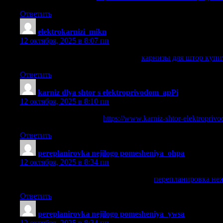
Ответить
elektrokarnizi_mikn
:
12 октября, 2025 в 8:07 пп
карнизы для штор купить в москве
карнизы для штор купи
Ответить
karniz dlya shtor s elektroprivodom_apPi
:
12 октября, 2025 в 8:10 пп
электрокарнизы москва
https://www.karniz-shtor-elektropriv
Ответить
pereplanirovka nejilogo pomesheniya_ohpa
:
12 октября, 2025 в 8:34 пп
перепланировка нежилого помещения
перепланировка не
Ответить
pereplanirovka nejilogo pomesheniya_ywsa
:
12 октября, 2025 в 8:34 пп