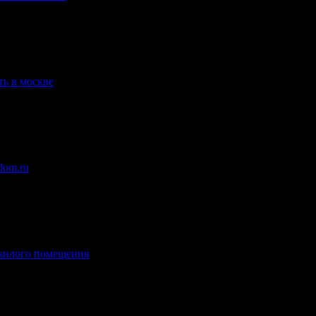
ть в москве
.
odom.ru
.
жилого помещения
.