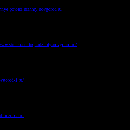
hnye-potolki-nizhniy-novgorod.ru
.
/www.stretch-ceilings-nizhniy-novgorod.ru/
.
ovgorod-1.ru/
.
kuhni-spb-3.ru
.