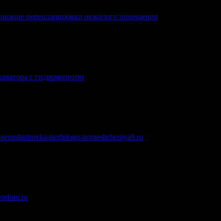
сование перепланировки нежилого помещения
.
каватора с гидромолотом
.
.pereplanirovka-nezhilogo-pomeshcheniya9.ru
.
ivodom.ru
.