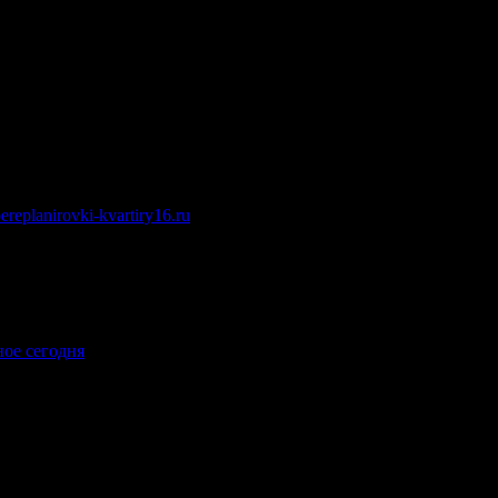
ereplanirovki-kvartiry16.ru
.
ное сегодня
.
lanirovki-kvartiry11.ru]https://soglasovanie-pereplanirovki-kvartiry11