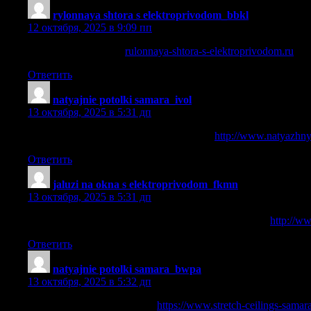
rylonnaya shtora s elektroprivodom_bbkl
:
12 октября, 2025 в 9:09 пп
рольшторы заказать
rulonnaya-shtora-s-elektroprivodom.ru
.
Ответить
natyajnie potolki samara_ivol
:
13 октября, 2025 в 5:31 дп
потолочкин натяжные потолки самара
http://www.natyazhny
Ответить
jaluzi na okna s elektroprivodom_fkmn
:
13 октября, 2025 в 5:31 дп
жалюзи для пластиковых окон с электроприводом
http://w
Ответить
natyajnie potolki samara_bwpa
:
13 октября, 2025 в 5:32 дп
потолочкин в каждый дом
https://www.stretch-ceilings-samara