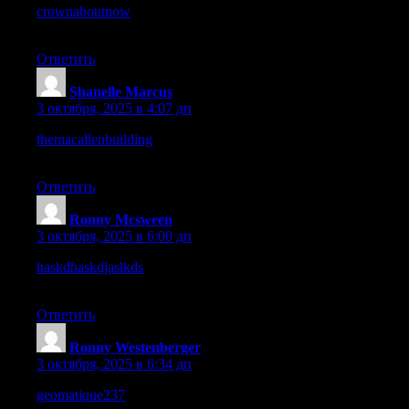
crownaboutnow
– This brand seems confident, presentation is
pleasing and reliable.
Ответить
Shanelle Marcus
:
3 октября, 2025 в 4:07 дп
themacallenbuilding
– The name sounds impressive, instantly
makes me curious about the place.
Ответить
Ronny Mcsween
:
3 октября, 2025 в 6:00 дп
haskdhaskdjaslkds
– I’m not sure what this does, yet the design
tries to be bold.
Ответить
Ronny Westenberger
:
3 октября, 2025 в 6:34 дп
geomatique237
– The creativity is visible, execution seems