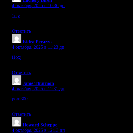
Zachery Biren
:
4 октября, 2025 в 10:36 дп
1cty
– The interface looks clean and modern, nothing feels
outdated at all.
Ответить
Isidra Perazzo
:
4 октября, 2025 в 11:23 дп
i1oxj
– Everything worked fine here, no broken pages or
glitches.
Ответить
Jame Thurmon
:
4 октября, 2025 в 11:31 дп
porn300
– The site loaded quickly and ran smoothly during my
visit today.
Ответить
Howard Scheppe
:
4 октября, 2025 в 12:13 пп