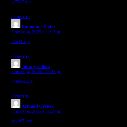
yt7787.xyz
– The font choice is readable, made scrolling
through content pleasant.
Ответить
Emmanuel Stofer
:
5 октября, 2025 в 11:15 дп
51p31.xyz
– Clean layout, though I’d like to see more visuals to
break it up.
Ответить
Johnny Gillian
:
5 октября, 2025 в 11:23 дп
648ssss.xyz
– Load times are okay, though heavy pages lag
slightly on slower net.
Ответить
Armand Cyrnek
:
5 октября, 2025 в 11:59 дп
sxy005.xyz
– On mobile it’s decent, though a few layout bits
shift awkwardly.