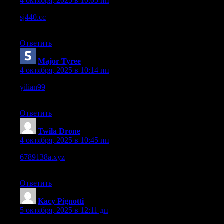
4 октября, 2025 в 10:03 пп
sj440.cc
– Mobile view was handled well, everything reflows
nicely.
Ответить
Major Tyree
:
4 октября, 2025 в 10:14 пп
yilian99
– The site looks simple but definitely well-organized
overall.
Ответить
Twila Drone
:
4 октября, 2025 в 10:45 пп
6789138a.xyz
– The typography is crisp, reading feels pleasant
even on smaller screen.
Ответить
Kacy Pignotti
:
5 октября, 2025 в 12:11 дп