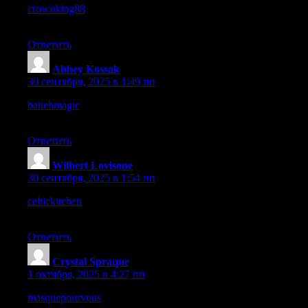
crownking88
– The visuals are sharp, colors pop without
overwhelming the content.
Ответить
Abbey Kossak
:
30 сентября, 2025 в 1:49 пп
banehmagic
– This site exudes authenticity, every detail feels
carefully crafted and real.
Ответить
Wilbert Lovisone
:
30 сентября, 2025 в 1:54 пп
celtickitchen
– The food photos really bring the dishes to life,
very inspiring stuff.
Ответить
Crystal Spraque
:
1 октября, 2025 в 4:27 пп
masquepourvous
– The style feels elegant, site layout flows