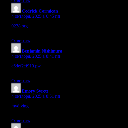
Ответить
Cedrick Cormican
:
4 октября, 2025 в 6:45 пп
0238.org
– The footer is simple, could use more detail like
contact or links.
Ответить
Benjamin Nishimura
:
4 октября, 2025 в 8:41 пп
a6def2ef910.pw
– The menu structure is okay, but some items
feel a bit hidden.
Ответить
Emory Syrett
:
4 октября, 2025 в 8:51 пп
mydiving
– Navigation is effortless, I found everything without
confusion.
Ответить