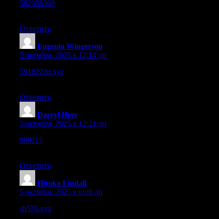
582388360
– Pages respond fast and the interface feels
organized and neat.
Ответить
Eugenia Wingerson
:
5 октября, 2025 в 12:14 дп
5918222q.xyz
– I was curious what this site was about, glad I
gave it a try.
Ответить
Darryl Heer
:
5 октября, 2025 в 12:21 дп
980115
– Works great on mobile, scaling is perfect across all
screens.
Ответить
Hiroko Lindall
:
5 октября, 2025 в 6:08 дп
sh576.xyz
– On mobile layout holds up, though a few bits
overlap slightly.