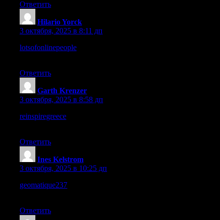
Ответить
Hilario Yorck
:
3 октября, 2025 в 8:11 дп
lotsofonlinepeople
– Interesting name, the layout is bold and
content feels lively.
Ответить
Garth Krenzer
:
3 октября, 2025 в 8:58 дп
reinspiregreece
– I’m impressed by the flow, pages feel
connected and inviting.
Ответить
Ines Kelstrom
:
3 октября, 2025 в 10:25 дп
geomatique237
– The creativity is visible, execution seems
partially realized but promising.
Ответить