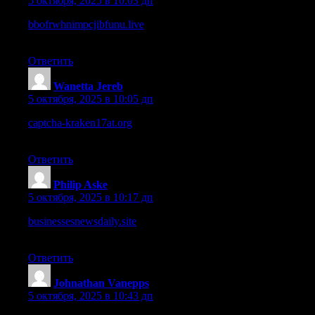
5 октября, 2025 в 10:03 дп
bbofrwhnimpcjibfunu.live
– Typography is okay, though a bit
more contrast would help readability.
Ответить
Wanetta Jereb
:
5 октября, 2025 в 10:05 дп
captcha-kraken17at.org
– Navigation is mostly intuitive, though
some links feel hidden.
Ответить
Philip Aske
:
5 октября, 2025 в 10:17 дп
businessesnewsdaily.site
– Overall it’s a solid news site, I’ll
return to check fresh business updates.
Ответить
Johnathan Vanepps
:
5 октября, 2025 в 10:43 дп