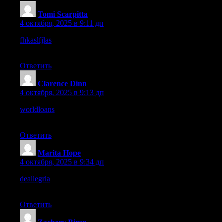
Tomi Scarpitta
:
4 октября, 2025 в 9:11 дп
fhkaslfjlas
– Smooth browsing overall, definitely a reliable
experience for me.
Ответить
Clarence Dinn
:
4 октября, 2025 в 9:13 дп
worldloans
– The design feels professional and functional
without distractions.
Ответить
Marita Hope
:
4 октября, 2025 в 9:34 дп
deallegria
– Browsing was seamless overall, I didn’t face any
issues here.
Ответить