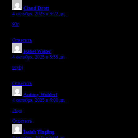
Claud Drott
:
4 октября, 2025 в 5:22 дп
93r
– The style direction is daring, but clarity is lacking in many
sections.
Ответить
Isabel Wolter
:
4 октября, 2025 в 5:55 дп
tstyhj
– Very straightforward and easy-to-use site, I enjoyed
checking it.
Ответить
Antony Wohlert
:
4 октября, 2025 в 6:00 дп
2kgq
– Overall layout is neat and user-friendly for new visitors.
Ответить
Isaiah Yingling
:
4 октября, 2025 в 6:04 дп