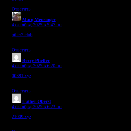
Ответить
Marg Mensinger
:
4 октября, 2025 в 5:47 пп
other2.club
– I stumbled on this site, seems pretty interesting and
fun to browse.
Ответить
Berry Pfieffer
:
4 октября, 2025 в 6:20 пп
00381.xyz
– Overall intriguing site, I’ll check back later to see
new updates.
Ответить
Luther Oberst
:
4 октября, 2025 в 6:23 пп
21009.xyz
– Interesting look to the site, feels like there’s hidden
depth behind simple design.