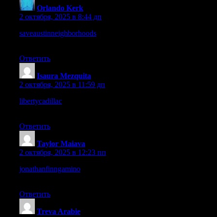
Orlando Kerk
:
2 октября, 2025 в 8:44 дп
saveaustinneighborhoods
– The site design feels straightforward,
letting the message shine through.
Ответить
Isaura Mezquita
:
2 октября, 2025 в 11:59 дп
libertycadillac
– Just visited today, and the presentation feels
sharp and professional.
Ответить
Taylor Maiava
:
2 октября, 2025 в 12:23 пп
jonathanfinngamino
– The name feels distinctive, definitely
makes the site memorable and unique.
Ответить
Treva Arabie
: