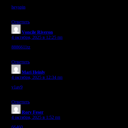
heyspin
– The site loaded fast for me, really smooth browsing
overall.
Ответить
Voncile Riveron
:
4 октября, 2025 в 12:25 пп
8886611tz
– Browsing was comfortable, information was
accessible without any problems.
Ответить
Mari Heinly
:
4 октября, 2025 в 12:34 пп
v1av9
– The design is clean and straightforward, really easy on
the eyes.
Ответить
Rory Feser
:
4 октября, 2025 в 1:52 пп
66460
– Pages loaded consistently fast.