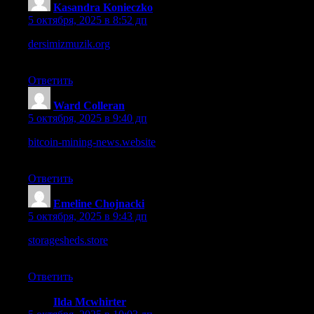
Kasandra Konieczko
:
5 октября, 2025 в 8:52 дп
dersimizmuzik.org
– Overall it’s a valuable site for music
learners, will revisit often.
Ответить
Ward Colleran
:
5 октября, 2025 в 9:40 дп
bitcoin-mining-news.website
– Load speed is reasonable, though
image-heavy posts lag a bit in my region.
Ответить
Emeline Chojnacki
:
5 октября, 2025 в 9:43 дп
storagesheds.store
– The layout is clean, though I’d like to see
more detail in sections.
Ответить
Ilda Mcwhirter
: