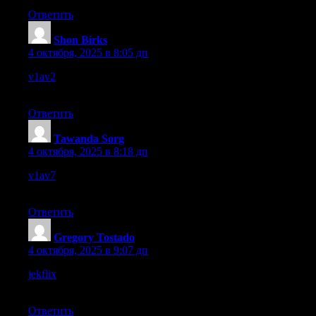
Ответить
Shon Birks
:
4 октября, 2025 в 8:05 дп
v1av2
– Pages responded fast, making the experience seamless
and reliable.
Ответить
Tawanda Sorg
:
4 октября, 2025 в 8:18 дп
v1av7
– The browsing experience was seamless, no lag or
delays here.
Ответить
Gregory Tostado
:
4 октября, 2025 в 9:07 дп
jekflix
– User-friendly site with no confusing menus or hidden
stuff.
Ответить