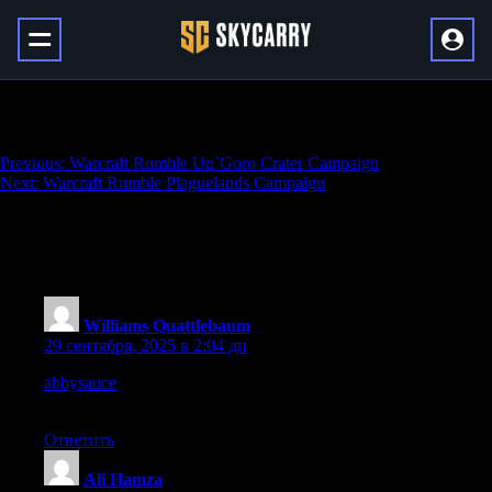
Warcraft Rumble Winterspring Campaign
Навигация
Previous:
Warcraft Rumble Un`Goro Crater Campaign
Next:
Warcraft Rumble Plaguelands Campaign
по
записям
194 thoughts on “
Warcraft Rumble
Winterspring Campaign
”
Williams Quattlebaum
:
29 сентября, 2025 в 2:04 дп
abbysauce
– Their site feels lively, content is smooth and
genuinely appealing.
Ответить
Ali Hamza
: