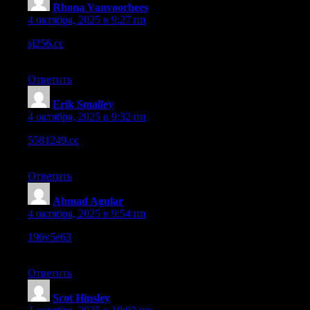
Rhona Vanvoorhees
:
4 октября, 2025 в 9:27 пп
sj256.cc
– The color scheme works well, not too loud but still
engaging.
Ответить
Erik Smalley
:
4 октября, 2025 в 9:32 пп
5581249.cc
– Speed is decent, but heavier pages take a second
or two more.
Ответить
Ahmad Agular
:
4 октября, 2025 в 9:54 пп
196v5e63
– The site performs well, everything opened instantly
without delay.
Ответить
Scot Hinsley
: