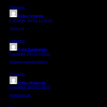
Ответить
Felipa Schoenle
:
5 октября, 2025 в 12:53 пп
52cjg.xyz
– Load speeds are okay, though heavier pages lag on
slower connections.
Ответить
Celsa Kaminetzky
:
5 октября, 2025 в 5:31 пп
formasecoarquitectonicas
– On mobile, site is usable though text
is a bit small to read comfortably.
Ответить
Felipa Hymowitz
:
5 октября, 2025 в 5:50 пп
bestbotanicals
– Been exploring this store all morning, and it’s
honestly so calming.