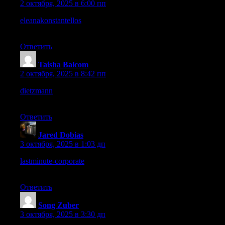
2 октября, 2025 в 6:00 пп
eleanakonstantellos
– Clean typography and soft imagery give
this site a calm, polished vibe.
Ответить
Taisha Balcom
:
2 октября, 2025 в 8:42 пп
dietzmann
– I enjoyed exploring, site feels robust and visually
appealing.
Ответить
Jared Dobias
:
3 октября, 2025 в 1:03 дп
lastminute-corporate
– It feels modern, functional, and genuinely
helpful for busy schedules.
Ответить
Song Zuber
:
3 октября, 2025 в 3:30 дп