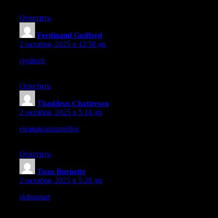
beautifully and invitingly.
Ответить
Ferdinand Guilford
:
2 октября, 2025 в 12:58 дп
sjydtech
– Their offerings appear advanced, site gives confident
tech impression.
Ответить
Thaddeus Chatterson
:
2 октября, 2025 в 5:14 дп
eleanakonstantellos
– Very professional feel, I sense a refined
but accessible voice behind it.
Ответить
Tuan Burnette
:
2 октября, 2025 в 5:28 дп
skibumart
– Their visuals are bold, layout is clean and very
inspiring.