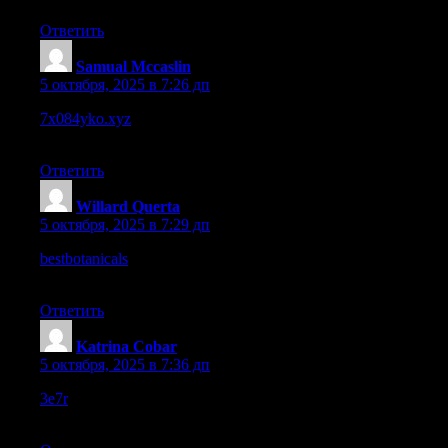
Ответить
Samual Mccaslin
:
5 октября, 2025 в 7:26 дп
7x084yko.xyz
– This site has a quirky name, but surprisingly
clean layout behind it.
Ответить
Willard Querta
:
5 октября, 2025 в 7:29 дп
bestbotanicals
– Just discovered this place and already added
few teas to cart.
Ответить
Katrina Cobar
:
5 октября, 2025 в 7:36 дп
3e7r
– Customer support chat popped up quickly, they answered
my query fast.