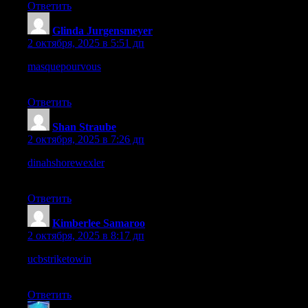
Ответить
Glinda Jurgensmeyer
:
2 октября, 2025 в 5:51 дп
masquepourvous
– The products here look stylish and the vibe
feels elegant.
Ответить
Shan Straube
:
2 октября, 2025 в 7:26 дп
dinahshorewexler
– I enjoy how the site looks organized and
very approachable.
Ответить
Kimberlee Samaroo
:
2 октября, 2025 в 8:17 дп
ucbstriketowin
– I’d gladly revisit, the flow of the site feels
great.
Ответить