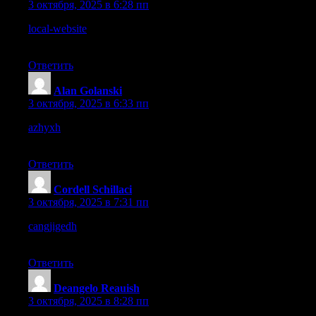
3 октября, 2025 в 6:28 пп
local-website
– I like how clear the layout is, nothing feels
confusing.
Ответить
Alan Golanski
:
3 октября, 2025 в 6:33 пп
azhyxh
– A clean and responsive site, overall experience feels
excellent here.
Ответить
Cordell Schillaci
:
3 октября, 2025 в 7:31 пп
cangjigedh
– I keep finding new details here, definitely worth
checking again.
Ответить
Deangelo Reauish
:
3 октября, 2025 в 8:28 пп