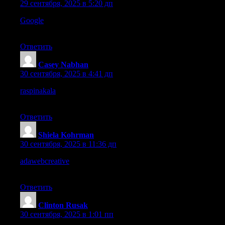
29 сентября, 2025 в 5:20 дп
Google
This site
has strong energy, design feels smooth and welcoming.
Ответить
Casey Nabhan
:
30 сентября, 2025 в 4:41 дп
raspinakala
– Their content feels meaningful, design touches
give it a refined identity.
Ответить
Shiela Kohrman
:
30 сентября, 2025 в 11:36 дп
adawebcreative
– Really like the design, feels modern and
polished without overdoing it.
Ответить
Clinton Rusak
:
30 сентября, 2025 в 1:01 пп