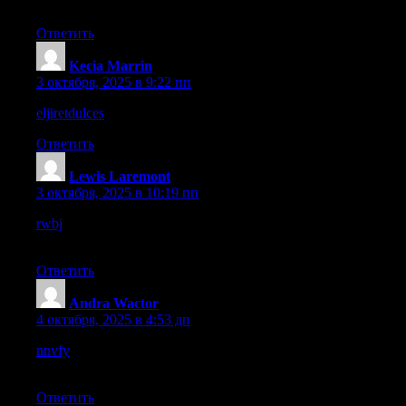
works well from start to finish.
Ответить
Kecia Marrin
:
3 октября, 2025 в 9:22 пп
eljiretdulces
– I like the colorful vibe, it gives a cheerful touch.
Ответить
Lewis Laremont
:
3 октября, 2025 в 10:19 пп
rwbj
– The site loads quickly, giving a smooth experience
overall today.
Ответить
Andra Wactor
:
4 октября, 2025 в 4:53 дп
nnvfy
– Very straightforward site, nothing confusing or broken
here.
Ответить