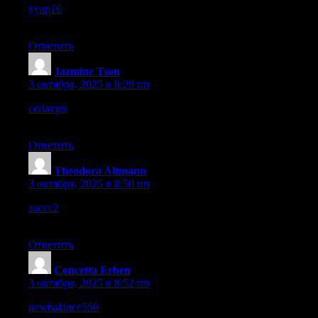
yyap16
– Looks professional yet simple, which is always a good
balance.
Ответить
Jazmine Tsou
:
3 октября, 2025 в 8:29 пп
ceriavpn
– Feels professional and trustworthy, I’d recommend it
for daily use.
Ответить
Theodora Altmann
:
3 октября, 2025 в 8:50 пп
aaccc2
– The design feels clean and uncluttered, pleasant to
browse.
Ответить
Concetta Erben
:
3 октября, 2025 в 8:52 пп
newbalance550
– A smooth browsing experience, everything