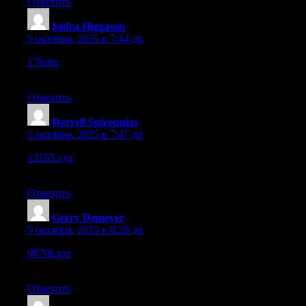
Ответить
Isidra Higgason
:
5 октября, 2025 в 7:44 дп
17kshu
– Seems like a fresh site, I’ll check back often for
updates.
Ответить
Darrell Spirounias
:
5 октября, 2025 в 7:47 дп
x3165.xyz
– A few images failed to load, might be broken asset
links.
Ответить
Gerry Demeyer
:
5 октября, 2025 в 8:26 дп
9870k.top
– The footer is minimal—some additional
links/contact info would help a lot.
Ответить