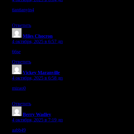
tiantianyin4
– No broken links or errors, everything works
properly.
Ответить
Miles Chocron
:
4 октября, 2025 в 6:57 дп
66se
– Simple structure makes it easy to use.
Ответить
Vickey Maranville
:
4 октября, 2025 в 6:58 дп
mizao0
– Navigation is simple, I could find everything without
confusion.
Ответить
Berry Wadley
:
4 октября, 2025 в 7:19 дп
aabb49
– Mobile responsiveness appears to work fine.