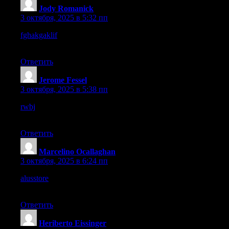
Jody Romanick
:
3 октября, 2025 в 5:32 пп
fghakgaklif
– The structure is clear, makes moving between
pages quick and easy.
Ответить
Jerome Fessel
:
3 октября, 2025 в 5:38 пп
rwbj
– Browsing here feels quick and effortless, I really enjoyed
it.
Ответить
Marcelino Ocallaghan
:
3 октября, 2025 в 6:24 пп
alusstore
– Great platform, definitely worth coming back for
another look.
Ответить
Heriberto Eissinger
: