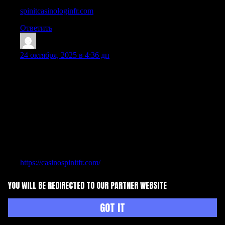
variees, qui booste l’engagement.
spinitcasinologinfr.com
|
Ответить
WheelWhisperB3Wek
:
24 октября, 2025 в 4:36 дп
Je suis totalement envoute par Spinit Casino, ca offre un plaisir
veloce. Le catalogue est riche et varie, proposant des jeux de
table rapides. Renforcant votre capital initial. Le support client
est veloce, avec une aide precise. Les gains arrivent sans delai,
cependant des bonus plus varies seraient un sprint. Au final,
Spinit Casino vaut une course rapide pour les joueurs en quete
d’excitation ! Ajoutons que l’interface est fluide comme une
piste, facilitate une immersion totale. Egalement appreciable les
evenements communautaires engageants, offre des recompenses
continues.
https://casinospinitfr.com/
|
Ответить
YOU WILL BE REDIRECTED TO OUR PARTNER WEBSITE
AthenaWisdomB2Wek
:
GOT IT
24 октября, 2025 в 5:01 дп
Je suis emerveille par Olympe Casino, ca offre un plaisir