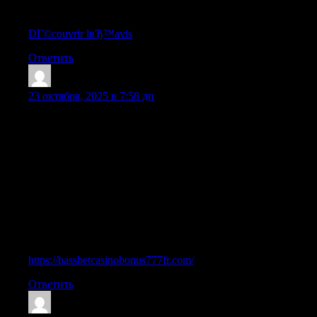
notable les tournois reguliers pour la competition, offre des
recompenses continues.
DГ©couvrir lвЂ™avis
|
Ответить
DeltaRiffF1Wek
:
23 октября, 2025 в 7:58 дп
J’adore l’atmosphere aquatique de BassBet Casino, c’est une
plateforme qui ondule avec elegance. La variete des titres est
rapide, comprenant des jeux compatibles avec les cryptos.
Amplifiant le plaisir de jeu. Le support client est dynamique,
offrant des reponses claires. Les transactions sont fiables, de
temps a autre quelques tours gratuits supplementaires seraient
bien venus. Au final, BassBet Casino est une plateforme qui
ondule pour les joueurs en quete d’excitation ! En bonus le
design est moderne et dynamique, ajoute une touche de vitesse.
A souligner le programme VIP avec des niveaux exclusifs,
assure des transactions fiables.
https://bassbetcasinobonus777fr.com/
|
Ответить
FortuneFableC4Wek
: