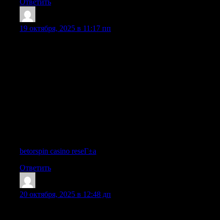
Ответить
glimmerfizzytoad7Wek
:
19 октября, 2025 в 11:17 пп
Sou louco pela energia de BetorSpin Casino, tem uma vibe de
jogo tao vibrante quanto uma supernova dancante. A selecao de
titulos do cassino e um buraco negro de diversao, incluindo
jogos de mesa de cassino com um toque intergalactico. O
servico do cassino e confiavel e brilha como uma galaxia, dando
solucoes na hora e com precisao. Os ganhos do cassino chegam
voando como um asteroide, as vezes mais recompensas no
cassino seriam um diferencial astronomico. Resumindo,
BetorSpin Casino garante uma diversao de cassino que e uma
supernova para os viciados em emocoes de cassino! Vale dizer
tambem o design do cassino e um espetaculo visual
intergalactico, eleva a imersao no cassino a um nivel cosmico.
betorspin casino reseГ±a
|
Ответить
BlazeRhythmQ6Wek
:
20 октября, 2025 в 12:48 дп
Amo a energia selvagem de PlayPIX Casino, proporciona uma
aventura pulsante. O catalogo e exuberante e multifacetado,