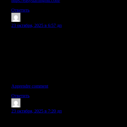
https://easystaffingmd.com/
Ответить
ProvencePassionU8Wek
:
23 октября, 2025 в 6:57 дп
J’ai une affection pour Impressario Casino, ca offre un plaisir
sophistique. Le catalogue est riche en saveurs, proposant des
jeux de table raffines. Avec des depots instantanes. Les agents
repondent avec courtoisie, garantissant un support de qualite.
Les transactions sont fiables, cependant des offres plus
genereuses seraient exquises. En bref, Impressario Casino est un
incontournable pour les amateurs pour les fans de casino en
ligne ! De plus le design est moderne et chic, ajoute une touche
d’elegance. Particulierement interessant le programme VIP avec
niveaux exclusifs, qui booste l’engagement.
Apprendre comment
|
Ответить
VersaillesVibeR6Wek
:
23 октября, 2025 в 7:20 дп
J’ai une affection pour Impressario Casino, on ressent une
ambiance delicate. Le catalogue est riche en saveurs, avec des