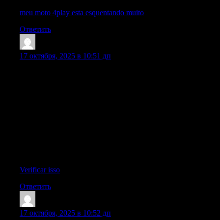
certeza vou continuar jogando.
meu moto 4play esta esquentando muito
|
Ответить
SambaRiserX9Wek
:
17 октября, 2025 в 10:51 дп
Amo a vibracao de PlayPIX Casino, transporta para um mundo
de folia cativante. A variedade de titulos e deslumbrante, com
slots de design inovador. 100% ate €500 + 200 rodadas gratis. O
suporte ao cliente e estelar, acessivel a qualquer hora. Os
pagamentos sao seguros e fluidos, contudo ofertas mais
generosas dariam um toque especial. No geral, PlayPIX Casino
e uma plataforma que reina suprema para jogadores em busca de
adrenalina ! Acrescentando que a plataforma e visualmente
espetacular, aumenta o prazer de jogar. Igualmente
impressionante os eventos comunitarios envolventes,
proporciona vantagens personalizadas.
Verificar isso
|
Ответить
FutebolFogoM4Wek
:
17 октября, 2025 в 10:52 дп