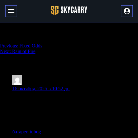
The Epicurean
Навигация
Previous:
Fixed Odds
Next:
Rain of Fire
по
записям
795 thoughts on “
The Epicurean
”
LhaneIdoks
:
16 октября, 2025 в 10:52 дп
Greate article. Keep posting such kind of info on your site. Im
really impressed by your blog.
Hey there, You’ve done an incredible job. I will definitely digg it
and in my opinion recommend to my friends. I’m confident
they’ll be benefited from this web site.
батареи tubog