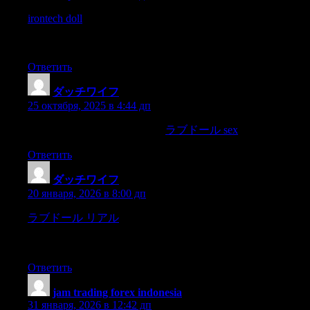
irontech doll
«Stand thou before me.»»What is thy comm most
noble mistress?» he asked as he steppedbefore her and with
squared shoulders and crossed arms waited hercommand.
Ответить
ダッチワイフ
:
25 октября, 2025 в 4:44 дп
Have you anybody respectable,
ラブドール sex
he asked,
Ответить
ダッチワイフ
:
20 января, 2026 в 8:00 дп
ラブドール リアル
I seem to remember that once the West
Lighthouse was right under me,and then there was a sort of
agonising feeling,
Ответить
jam trading forex indonesia
:
31 января, 2026 в 12:42 дп