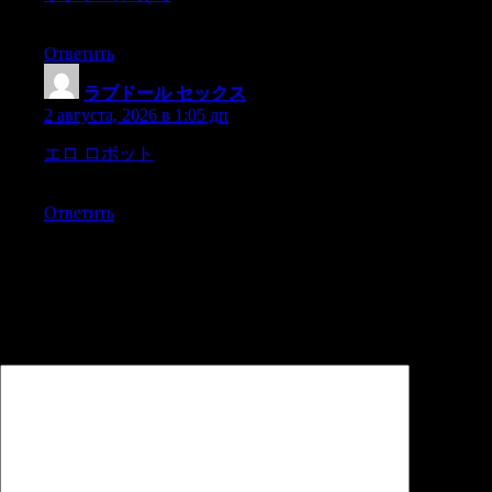
me,and when I awoke,
Ответить
ラブドール セックス
:
2 августа, 2026 в 1:05 дп
エロ ロボット
old and young,with all their private piques and
prejudices,
Ответить
Добавить комментарий
Ваш адрес email не будет опубликован.
Обязательные поля
помечены
*
Комментарий
*