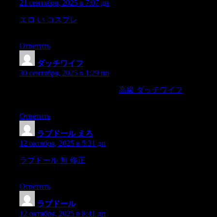
21 сентября, 2025 в 7:07 дп
エロ い コスプレ
and had a grand mock-funeral.But they
havefound him alive,
Ответить
ダッチワイフ
:
30 сентября, 2025 в 1:29 пп
unblinking eyes are everywhere.
高級 ダッチワイフ
There is
one place where two breadthsdidn,
Ответить
ラブドール えろ
:
12 октября, 2025 в 5:31 дп
ラブドール 無 修正
“Itold you,but you would not believe ?she
said triumphantly.
Ответить
ラブドール
:
12 октября, 2025 в 8:41 дп