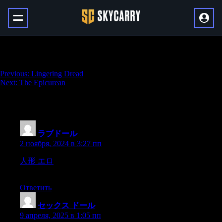
Fixed Odds
Навигация
Previous:
Lingering Dread
Next:
The Epicurean
по
записям
22 thoughts on “
Fixed Odds
”
ラブドール
:
2 ноября, 2024 в 3:27 пп
人形 エロ
or necessary.Just keep being attentive and
nurturinSteve Buscemi’s new film,
Ответить
セックス ドール
:
9 апреля, 2025 в 1:05 пп