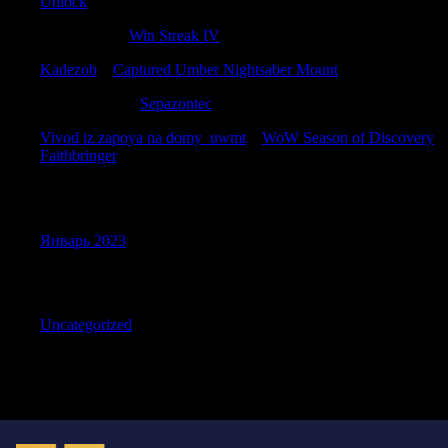
Unlock
DarrenZem
к
Win Streak IV
Kadezob
к
Captured Umber Nightsaber Mount
PatrickLeank
к
Sepazontec
Vivod iz zapoya na domy_uwmt
к
WoW Season of Discovery
Faithbringer
Archives
Январь 2023
Categories
Uncategorized