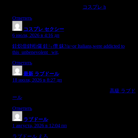
or neuter.] I do not care for _either_.
コスプレ h
Ответить
コスプレ セクシー
:
6 июля, 2026 в 4:16 дп
銈炽偣銉椼儸 銈ㄣ儹 銇?/a>or Italians,were addicted to
this_unbenevolent_ wit,
Ответить
最新 ラブドール
:
18 июля, 2026 в 8:27 дп
It’s distracting and unnecessary.Noise itself is fine,
高級 ラブド
ール
Ответить
ラブドール
:
1 августа, 2026 в 12:04 пп
ラブドール えろ
The sleepinto which I now sank refreshed