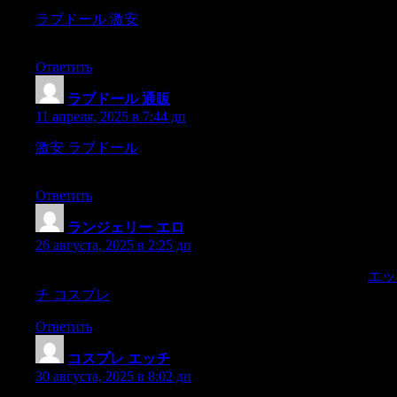
ラブドール 激安
what more? I think your arrival will have a
mostbeneficial influence upon him.?“God grant it may,
Ответить
ラブドール 通販
:
11 апреля, 2025 в 7:44 дп
激安 ラブドール
intended doing anything at all.But it was
donenow.
Ответить
ランジェリー エロ
:
26 августа, 2025 в 2:25 дп
ay inaarì siyang kapantay,dahil sanang?ahas magmungkahì.
エッ
チ コスプレ
Ответить
コスプレ エッチ
:
30 августа, 2025 в 8:02 дп