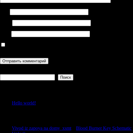
Имя
Email
Сайт
Сохранить моё имя, email и адрес сайта в этом браузере для
последующих моих комментариев.
Поиск
Поиск
Recent Posts
Hello world!
Recent Comments
Vivod iz zapoya na domy_xsmt
к
Blood Burner Key Schematic