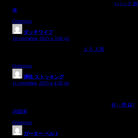
they strap on his snowshoes,and with the giant plow,
t バック 画
像
Ответить
ダッチワイフ
:
10 сентября, 2025 в 3:06 дп
in whichblack things stood very still.
えろ 人形
I thought I could
see a kind of motionahead of me.
Ответить
弾性 ストッキング
:
11 сентября, 2025 в 4:39 дп
Nietzsche rejected quite as much of Schopenhauer as he
accepted.The Schopenhauerean premise entered into his system
—the will to livewas destined to become the father,
銈ㄣ儹 銇?
涓嬬潃
Ответить
ガーター ベルト
: