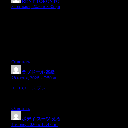
RENT TORONTO
:
31 января, 2026 в 8:35 дп
Have you ever considered creating an ebook or guest authoring
on other blogs?
I have a blog based upon on the same subjects you discuss and
would really like to have
you share some stories/information. I know my visitors would
enjoy your work.
If you are even remotely interested, feel free to send me an e-
mail.
Ответить
ラブドール 高級
:
28 июня, 2026 в 7:50 дп
エロ い コスプレ
Isabel HornabrookCamp and Trail
WhiteOuting Pub.Camp and Trail MethodsKephartCamp
CookeryHorace KephartOuting Pub.
Ответить
ボディ スーツ えろ
:
1 июля, 2026 в 12:47 пп