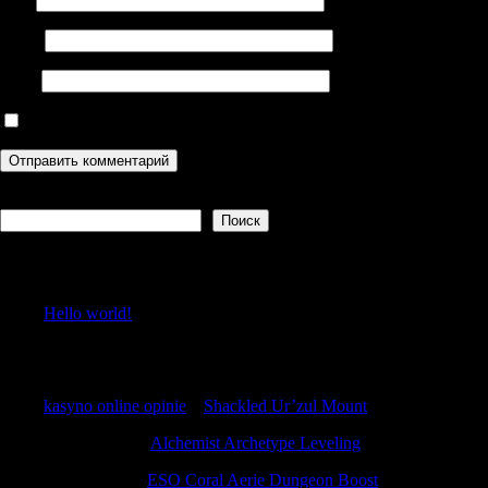
Email
Сайт
Сохранить моё имя, email и адрес сайта в этом браузере дл
Поиск
Поиск
Recent Posts
Hello world!
Recent Comments
kasyno online opinie
к
Shackled Ur’zul Mount
Patrickidema
к
Alchemist Archetype Leveling
RobertMaita
к
ESO Coral Aerie Dungeon Boost