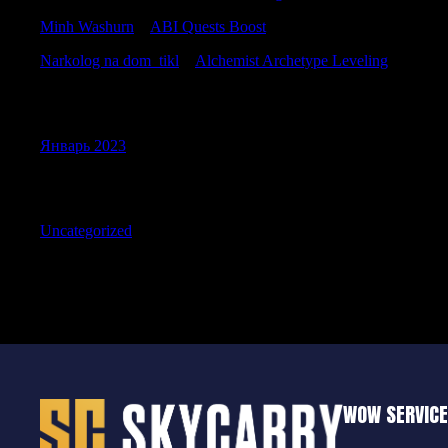
Minh Washurn
к
ABI Quests Boost
Narkolog na dom_tikl
к
Alchemist Archetype Leveling
Archives
Январь 2023
Categories
Uncategorized
WOW SERVIC