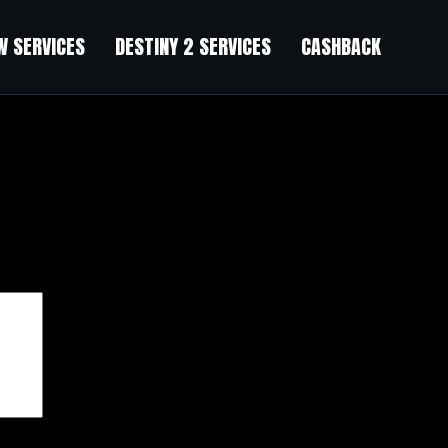
 SERVICES
DESTINY 2 SERVICES
CASHBACK
r’s Datacron
чены
*