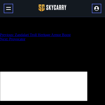
Strega
Навигация
Previous:
Zandalari Troll Heritage Armor Boost
Next:
Provocator
по
записям
Добавить комментарий
Ваш адрес email не будет опубликован.
Обязательные поля
помечены
*
Комментарий
*