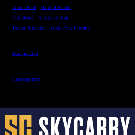
Lonnie Keitt
к
Band of Fanatic
DavidMam
к
Space City Raid
Teressa Raduenz
к
Artifact Sets Farming
Archives
Январь 2023
Categories
Uncategorized