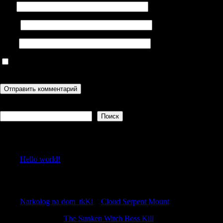
Имя
Email
Сайт
Сохранить моё имя, email и адрес сайта в этом браузере для
последующих моих комментариев.
Поиск
Поиск
Recent Posts
Hello world!
Recent Comments
Narkolog na dom_tkKi
к
Cloud Serpent Mount
WilliamTus
к
The Sunken Witch Boss Kill