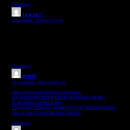
Ответить
TEKTK77
:
3 сентября, 2024 в 9:13 дп
I have been surfing online more than three hours today,
yet I never found any fascinating article like yours.
It’s beautiful price enough for me. In my opinion, if all site
owners and bloggers made good content material as you
probably did, the internet
will probably be much more helpful than ever before.
Ответить
텐텐벳
:
12 сентября, 2024 в 4:07 пп
https://www.outlookindia.com/plugin-
play/ED8590ED8590EBB2B3-EB8F99EC9DBC-
EC8694EBA3A8EC8598-
EBA994EC9DB4ECA080EC82ACEC9DB4ED8AB8-
EBAAA8EC9584EBB3B4EAB8B0
Ответить