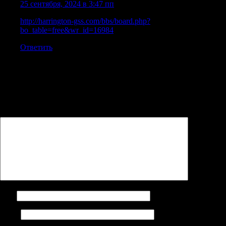
25 сентября, 2024 в 3:47 пп
http://harrington-gss.com/bbs/board.php?
bo_table=free&wr_id=16984
Ответить
Добавить комментарий
Ваш адрес email не будет опубликован.
Обязательные поля
помечены
*
Комментарий
*
Имя
Email