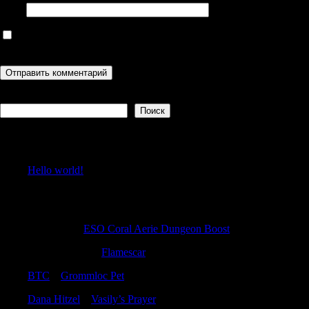
Сайт
Сохранить моё имя, email и адрес сайта в этом браузере для
последующих моих комментариев.
Поиск
Поиск
Recent Posts
Hello world!
Recent Comments
Gilberthor
к
ESO Coral Aerie Dungeon Boost
WilliamPoems
к
Flamescar
BTC
к
Grommloc Pet
Dana Hitzel
к
Vasily’s Prayer