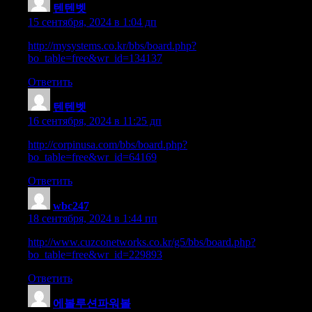
텐텐벳
:
15 сентября, 2024 в 1:04 дп
http://mysystems.co.kr/bbs/board.php?
bo_table=free&wr_id=134137
Ответить
텐텐벳
:
16 сентября, 2024 в 11:25 дп
http://corpinusa.com/bbs/board.php?
bo_table=free&wr_id=64169
Ответить
wbc247
:
18 сентября, 2024 в 1:44 пп
http://www.cuzconetworks.co.kr/g5/bbs/board.php?
bo_table=free&wr_id=229893
Ответить
에볼루션파워볼
: