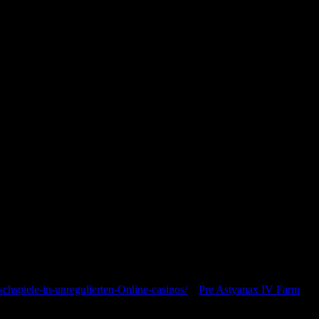
я последующих моих комментариев.
ischspiele-in-unregulierten-Online-casinos/
к
Pre Astyanax IV Farm