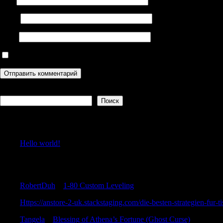
Email
Сайт
Сохранить моё имя, email и адрес сайта в этом браузере дл
Поиск
Поиск
Recent Posts
Hello world!
Recent Comments
RobertDuh
к
1-80 Custom Leveling
Https://anstore-2-uk.stackstaging.com/die-besten-strategien-fur-t
Tangela
к
Blessing of Athena’s Fortune (Ghost Curse)