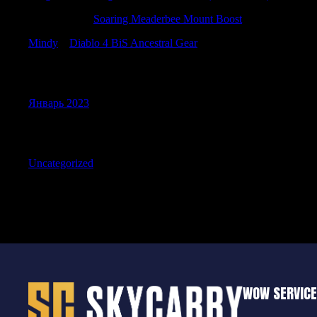
CraigNeepe
к
Soaring Meaderbee Mount Boost
Mindy
к
Diablo 4 BiS Ancestral Gear
Archives
Январь 2023
Categories
Uncategorized
WOW SERVIC