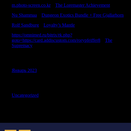
m.photo-screen.co.kr
к
The Loremaster Achievement
Nu Shammaa
к
Dungeon Exotics Bundle + Free Gjallarhorn
Rolf Sandburg
к
Loyalty’s Mantle
https://omnimed.ru/bitrix/rk.php?
goto=https://card.addiscustom.com/rorypfeiffer8
к
The
Supremacy
Archives
Январь 2023
Categories
Uncategorized