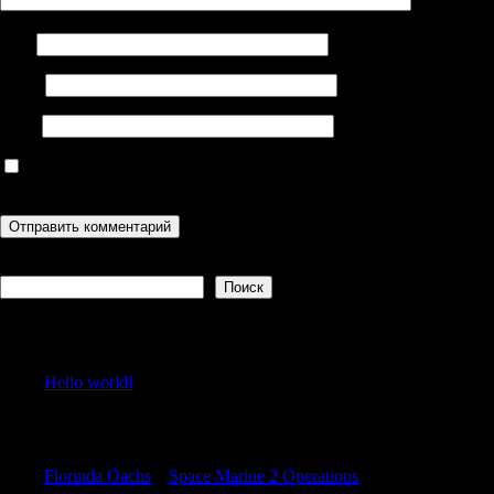
Имя
Email
Сайт
Сохранить моё имя, email и адрес сайта в этом браузере для
последующих моих комментариев.
Поиск
Поиск
Recent Posts
Hello world!
Recent Comments
Florinda Oachs
к
Space Marine 2 Operations