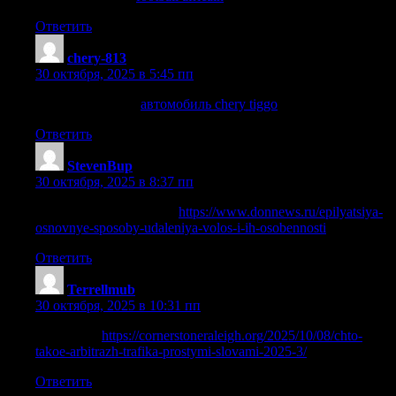
Ответить
chery-813
:
30 октября, 2025 в 5:45 пп
chery tiggo 9 ultra
автомобиль chery tiggo
Ответить
StevenBup
:
30 октября, 2025 в 8:37 пп
Сразу к лучшему сюда:
https://www.donnews.ru/epilyatsiya-
osnovnye-sposoby-udaleniya-volos-i-ih-osobennosti
Ответить
Terrellmub
:
30 октября, 2025 в 10:31 пп
See details:
https://cornerstoneraleigh.org/2025/10/08/chto-
takoe-arbitrazh-trafika-prostymi-slovami-2025-3/
Ответить