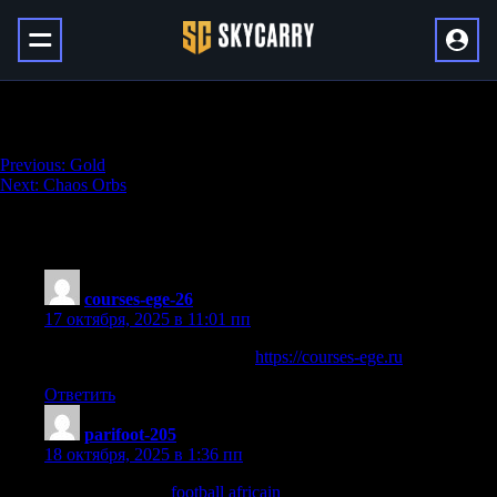
New World Coins
Навигация
Previous:
Gold
Next:
Chaos Orbs
по
записям
5 thoughts on “
New World Coins
”
courses-ege-26
:
17 октября, 2025 в 11:01 пп
Скачать сливы курсов ЕГЭ
https://courses-ege.ru
Ответить
parifoot-205
:
18 октября, 2025 в 1:36 пп
1xbet afrique apk
football africain