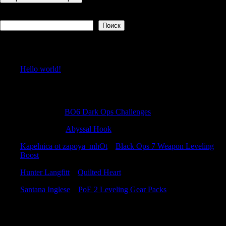
Поиск
Поиск
Recent Posts
Hello world!
Recent Comments
Stewartmar
к
BO6 Dark Ops Challenges
Richardbup
к
Abyssal Hook
Kapelnica ot zapoya_mhOt
к
Black Ops 7 Weapon Leveling
Boost
Hunter Langfitt
к
Quilted Heart
Santana Inglese
к
PoE 2 Leveling Gear Packs
Archives