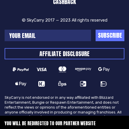
CASHBACK
© SkyCarry 2017 — 2023 All rights reserved
SUBSCRIBE
AFFILIATE DISCLOSURE
SkyCarry is not endorsed or in any way affiliated with Blizzard
Entertainment, Bungie or Respawn Entertainment, and does not
reflect the views or opinions of the aforementioned entities or
anyone officially involved in producing or managing franchises. All
trademarks of the aforementioned entities in U.S.A and/or other
countries. All submitted art content remains copyright of its
YOU WILL BE REDIRECTED TO OUR PARTNER WEBSITE
original copyright holder. SkyCarry is not selling ingame items, only