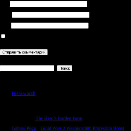
Имя
Email
Сайт
Сохранить моё имя, email и адрес сайта в этом браузере для
последующих моих комментариев.
Поиск
Поиск
Recent Posts
Hello world!
Recent Comments
DavidGex
к
The Hero’s Burden Farm
Gabriel Pegg
к
Guild Wars 2 Weaponsmith Profession Boost