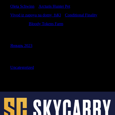
Oleta Schwinn
к
Arcturis Hunter Pet
Vivod iz zapoya na domy_fsKl
к
Conditional Finality
Jacobtuh
к
Bloody Tokens Farm
Archives
Январь 2023
Categories
Uncategorized