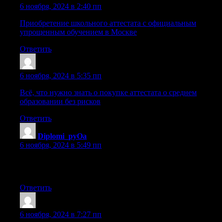
6 ноября, 2024 в 2:40 пп
Приобретение школьного аттестата с официальным
упрощенным обучением в Москве
Ответить
Iariorcoh
:
6 ноября, 2024 в 5:35 пп
Всё, что нужно знать о покупке аттестата о среднем
образовании без рисков
Ответить
Diplomi_pyOa
:
6 ноября, 2024 в 5:49 пп
куплю диплом другим [url=https://orik-diploms.ru/]orik-
diploms.ru[/url] .
Ответить
Sazrnff
:
6 ноября, 2024 в 7:27 пп