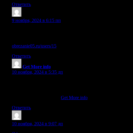
Ответить
Sazryjs
:
9 ноября, 2024 в 6:15 пп
Быстрое обучение и получение диплома магистра —
возможно ли это?
obrezanie05.ru/users/15
Ответить
Get More info
:
10 ноября, 2024 в 5:35 дп
Mmbers acquire exclusive offers, and access
to special events and promotions.
Also visit my web page ::
Get More info
Ответить
Sazrsze
:
10 ноября, 2024 в 9:07 дп