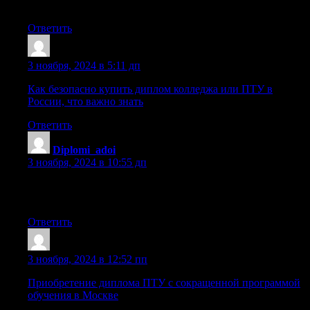
.
Ответить
Dnrtyrx
:
3 ноября, 2024 в 5:11 дп
Как безопасно купить диплом колледжа или ПТУ в
России, что важно знать
Ответить
Diplomi_adoi
:
3 ноября, 2024 в 10:55 дп
купить дипломы о высшем с занесением [url=https://prema-
diploms.ru/]prema-diploms.ru[/url] .
Ответить
Oariordte
:
3 ноября, 2024 в 12:52 пп
Приобретение диплома ПТУ с сокращенной программой
обучения в Москве