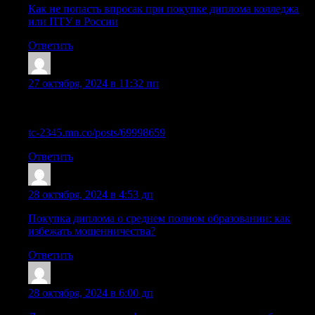
Как не попасть впросак при покупке диплома колледжа
или ПТУ в России
Ответить
Sazryec
:
27 октября, 2024 в 11:32 пп
Официальная покупка школьного аттестата с упрощенным
обучением в Москве
tc-2345.mn.co/posts/69998659
Ответить
Cazrogh
:
28 октября, 2024 в 4:53 дп
Покупка диплома о среднем полном образовании: как
избежать мошенничества?
Ответить
Sazrggg
:
28 октября, 2024 в 6:00 дп