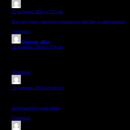
Sazrbpb
:
22 октября, 2024 в 5:25 пп
Как получить диплом стоматолога быстро и официально
Ответить
Diplomi_alKn
:
22 октября, 2024 в 5:26 пп
купить диплом в ачинске [url=https://man-diploms.ru/]купить
диплом в ачинске[/url] .
Ответить
Sazrqyr
:
22 октября, 2024 в 6:46 пп
Легальная покупка диплома ПТУ с сокращенной
программой обучения
skoolyard.biz//create-blog/
Ответить
Sazrbzq
: