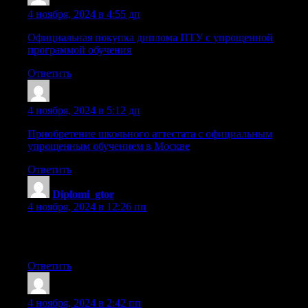
Sazrorx
:
4 ноября, 2024 в 4:55 дп
Официальная покупка диплома ПТУ с упрощенной
программой обучения
Ответить
Sazrrhm
:
4 ноября, 2024 в 5:12 дп
Приобретение школьного аттестата с официальным
упрощенным обучением в Москве
Ответить
Diplomi_gtor
:
4 ноября, 2024 в 12:26 пп
купить диплом безопасность [url=https://server-
diploms.ru/]server-diploms.ru[/url] .
Ответить
Sazrlff
:
4 ноября, 2024 в 2:42 пп