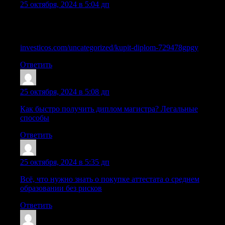
25 октября, 2024 в 5:04 дп
Купить диплом старого образца, можно ли это сделать по
быстрой схеме?
investicos.com/uncategorized/kupit-diplom-729478gpgy
Ответить
Oariorcil
:
25 октября, 2024 в 5:08 дп
Как быстро получить диплом магистра? Легальные
способы
Ответить
Iarioruur
:
25 октября, 2024 в 5:35 дп
Всё, что нужно знать о покупке аттестата о среднем
образовании без рисков
Ответить
Sazrcag
: