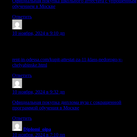
Официальная покупка школьного аттестата с упрощенным
обучением в Москве
Ответить
Uazrwtr
:
10 ноября, 2024 в 9:10 дп
Купить диплом о среднем образовании в Москве и любом
другом городе
rent-in-odessa.com/kupit-attestat-za-11-klass-nedorogo-v-
chelyabinske.html
Ответить
Xazrnqd
:
10 ноября, 2024 в 9:32 дп
Официальная покупка диплома вуза с сокращенной
программой обучения в Москве
Ответить
Diplomi_oipa
:
10 ноября, 2024 в 7:10 пп