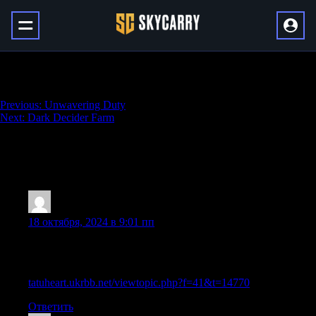
Dragon Isles Factions Renown
Навигация
Previous:
Unwavering Duty
Next:
Dark Decider Farm
по
записям
1 338 thoughts on “
Dragon Isles Factions
Renown
”
Trefcmv
:
18 октября, 2024 в 9:01 пп
Как официально купить аттестат 11 класса с упрощенным
обучением в Москве
tatuheart.ukrbb.net/viewtopic.php?f=41&t=14770
Ответить