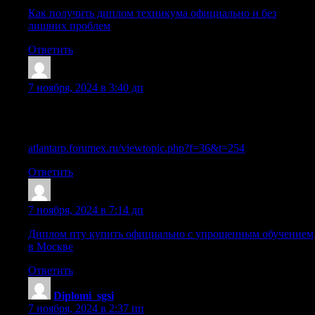
Как получить диплом техникума официально и без
лишних проблем
Ответить
Sazrsel
:
7 ноября, 2024 в 3:40 дп
Узнайте, как приобрести диплом о высшем образовании
без рисков
atlantarp.forumex.ru/viewtopic.php?f=36&t=254
Ответить
Sazrqjg
:
7 ноября, 2024 в 7:14 дп
Диплом пту купить официально с упрощенным обучением
в Москве
Ответить
Diplomi_sgsi
:
7 ноября, 2024 в 2:37 пп