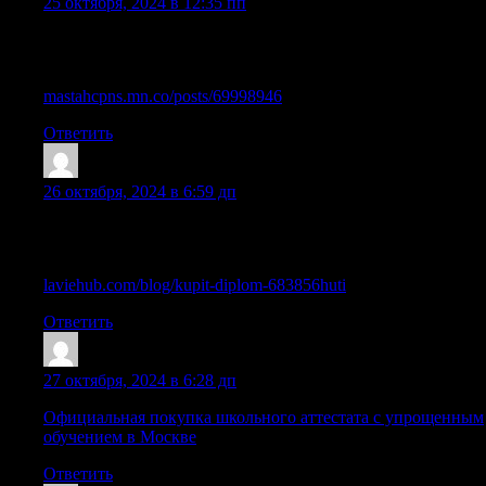
25 октября, 2024 в 12:35 пп
Купить диплом о среднем полном образовании, в чем
подвох и как избежать обмана?
mastahcpns.mn.co/posts/69998946
Ответить
Williamsmant
:
26 октября, 2024 в 6:59 дп
Как получить диплом о среднем образовании в Москве и
других городах
laviehub.com/blog/kupit-diplom-683856huti
Ответить
Sazryuc
:
27 октября, 2024 в 6:28 дп
Официальная покупка школьного аттестата с упрощенным
обучением в Москве
Ответить