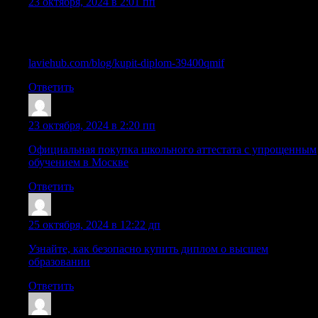
23 октября, 2024 в 2:01 пп
Быстрая схема покупки диплома старого образца: что
важно знать?
laviehub.com/blog/kupit-diplom-39400qmif
Ответить
Lazritp
:
23 октября, 2024 в 2:20 пп
Официальная покупка школьного аттестата с упрощенным
обучением в Москве
Ответить
Sazrisy
:
25 октября, 2024 в 12:22 дп
Узнайте, как безопасно купить диплом о высшем
образовании
Ответить
Mazrdff
: