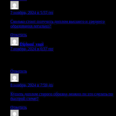
Lazrhkd
:
7 ноября, 2024 в 5:57 пп
Сколько стоит получить диплом высшего и среднего
образования легально?
Ответить
Diplomi_vnpi
:
7 ноября, 2024 в 6:37 пп
купить легализацию диплома [url=https://prema365-
diploms.ru/]prema365-diploms.ru[/url] .
Ответить
Sazrwvj
:
8 ноября, 2024 в 7:59 дп
Купить диплом старого образца, можно ли это сделать по
быстрой схеме?
Ответить