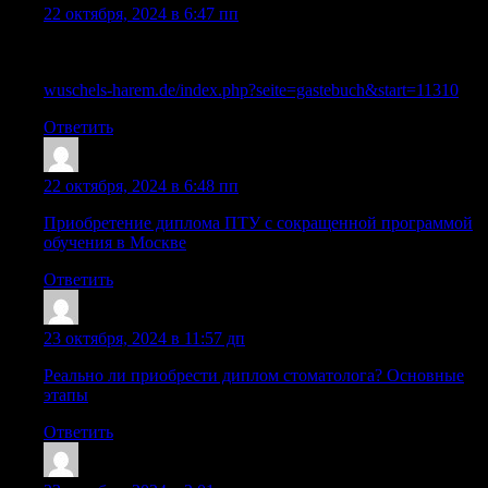
22 октября, 2024 в 6:47 пп
Как приобрести аттестат о среднем образовании в Москве
и других городах
wuschels-harem.de/index.php?seite=gastebuch&start=11310
Ответить
Sazrxyo
:
22 октября, 2024 в 6:48 пп
Приобретение диплома ПТУ с сокращенной программой
обучения в Москве
Ответить
Sazriko
:
23 октября, 2024 в 11:57 дп
Реально ли приобрести диплом стоматолога? Основные
этапы
Ответить
Williamsmant
: