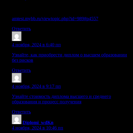
Диплом пту купить официально с упрощенным обучением
в Москве
amtest.mybb.ru/viewtopic.php?id=989#p4557
Ответить
Sazrvwm
:
4 ноября, 2024 в 6:40 пп
Узнайте, как приобрести диплом о высшем образовании
без рисков
Ответить
Lazryxa
:
4 ноября, 2024 в 9:17 пп
Узнайте стоимость диплома высшего и среднего
образования и процесс получения
Ответить
Diplomi_wdKn
:
4 ноября, 2024 в 10:46 пп