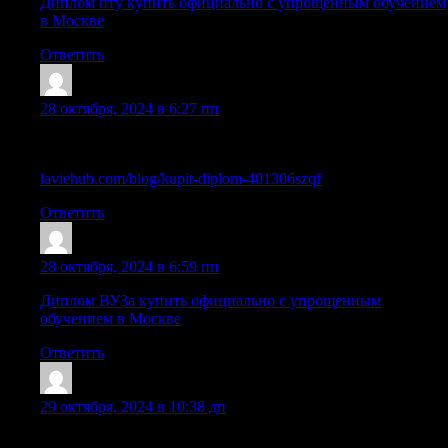
Диплом пту купить официально с упрощенным обучением
в Москве
Ответить
Williamsmant
:
28 октября, 2024 в 6:27 пп
Узнайте, как приобрести диплом о высшем образовании
без рисков
laviehub.com/blog/kupit-diplom-401306szqf
Ответить
Sazrhvj
:
28 октября, 2024 в 6:59 пп
Диплом ВУЗа купить официально с упрощенным
обучением в Москве
Ответить
Cazrtui
:
29 октября, 2024 в 10:38 дп
РљСѓРїРёС‚СЊ РґРёРїР»РѕРј РІРµС‚РµСЂРёРЅР°СЂР°