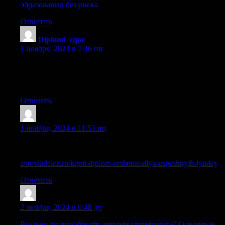
образовании без риска
Ответить
Diplomi_cqor
:
1 ноября, 2024 в 7:46 пп
купить официальный диплом о высшем образовании
[url=https://server-diploms.ru/]купить официальный диплом о
высшем образовании[/url] .
Ответить
Sazrcbb
:
1 ноября, 2024 в 11:53 пп
Официальная покупка школьного аттестата с упрощенным
обучением в Москве
avtovladelez.ru/kupit-diplom-reshenie-dlya-uspeshnyih-lyudey
Ответить
Lazrmdz
:
2 ноября, 2024 в 6:48 дп
Реально ли приобрести диплом стоматолога? Основные