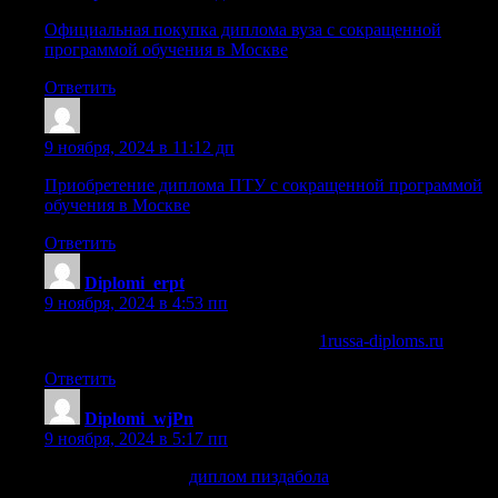
Официальная покупка диплома вуза с сокращенной
программой обучения в Москве
Ответить
Iarioroqr
:
9 ноября, 2024 в 11:12 дп
Приобретение диплома ПТУ с сокращенной программой
обучения в Москве
Ответить
Diplomi_erpt
:
9 ноября, 2024 в 4:53 пп
купить диплом образование самаре
1russa-diploms.ru
.
Ответить
Diplomi_wjPn
:
9 ноября, 2024 в 5:17 пп
диплом пиздабола
диплом пиздабола
.