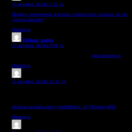
25 октября, 2024 в 7:12 дп
Процесс получения диплома стоматолога: реально ли это
сделать быстро?
Ответить
Diplomi_gmKn
:
25 октября, 2024 в 9:08 дп
купить диплом московского института
man-diploms.ru
.
Ответить
Sazrmim
:
25 октября, 2024 в 11:13 дп
Официальная покупка школьного аттестата с упрощенным
обучением в Москве
medrese.az/index.php?s=etrafli&ders_id=7&page=4018
Ответить
Sazrrjl
: