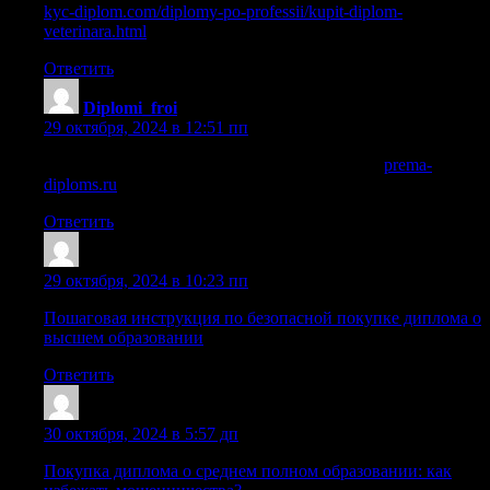
kyc-diplom.com/diplomy-po-professii/kupit-diplom-
veterinara.html
Ответить
Diplomi_froi
:
29 октября, 2024 в 12:51 пп
купить диплом нового образца в челябинске
prema-
diploms.ru
.
Ответить
Cazrofp
:
29 октября, 2024 в 10:23 пп
Пошаговая инструкция по безопасной покупке диплома о
высшем образовании
Ответить
Sazrusu
:
30 октября, 2024 в 5:57 дп
Покупка диплома о среднем полном образовании: как