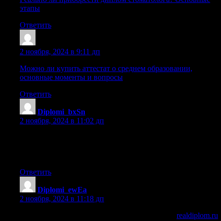
этапы
Ответить
Xazrymh
:
2 ноября, 2024 в 9:11 дп
Можно ли купить аттестат о среднем образовании,
основные моменты и вопросы
Ответить
Diplomi_bxSn
:
2 ноября, 2024 в 11:02 дп
где купить диплом специалиста
[url=https://diplomdarom.ru/]где купить диплом
специалиста[/url] .
Ответить
Diplomi_ewEa
:
2 ноября, 2024 в 11:18 дп
купить диплом дополнительном образовании
realdiplom.ru