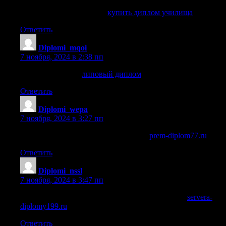
купить диплом училища
купить диплом училища
.
Ответить
Diplomi_mqoi
:
7 ноября, 2024 в 2:38 пп
липовый диплом
липовый диплом
.
Ответить
Diplomi_wepa
:
7 ноября, 2024 в 3:27 пп
купить диплом пту в нижнем тагиле
prem-diplom77.ru
.
Ответить
Diplomi_nssl
:
7 ноября, 2024 в 3:47 пп
купить диплом техникума в нижнем новгороде
servera-
diplomy199.ru
.
Ответить