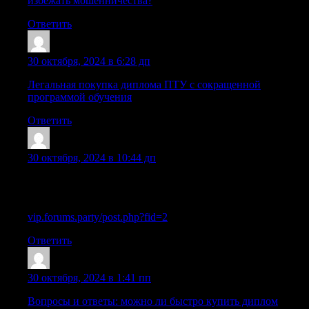
избежать мошенничества?
Ответить
Sazrvuo
:
30 октября, 2024 в 6:28 дп
Легальная покупка диплома ПТУ с сокращенной
программой обучения
Ответить
Sazrllx
:
30 октября, 2024 в 10:44 дп
Официальная покупка школьного аттестата с упрощенным
обучением в Москве
vip.forums.party/post.php?fid=2
Ответить
Lazrrnx
:
30 октября, 2024 в 1:41 пп
Вопросы и ответы: можно ли быстро купить диплом