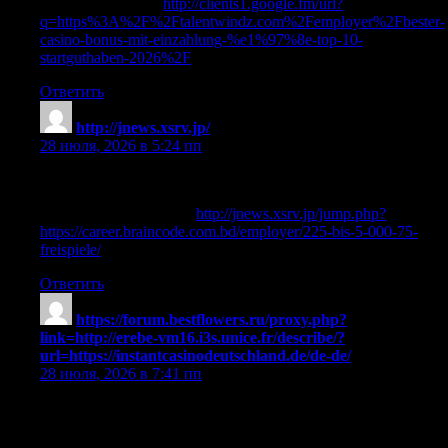
Potawatomi casino
http://clients1.google.fm/url?
q=https%3A%2F%2Ftalentwindz.com%2Femployer%2Fbester-
casino-bonus-mit-einzahlung-%e1%97%8e-top-10-
startguthaben-2026%2F
Ответить
http://jnews.xsrv.jp/
:
28 июля, 2026 в 5:24 пп
References:
Creek casino wetumpka
http://jnews.xsrv.jp/jump.php?
https://career.braincode.com.bd/employer/225-bis-5-000-75-
freispiele/
Ответить
https://forum.bestflowers.ru/proxy.php?
link=http://erebe-vm16.i3s.unice.fr/describe/?
url=https://instantcasinodeutschland.de/de-de/
:
28 июля, 2026 в 7:41 пп
References:
Island view casino gulfport