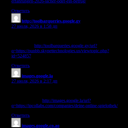
erfahrungen-2026-sicher-oder-ein-betrug/
Ответить
http://toolbarqueries.google.gy
:
27 июля, 2026 в 1:58 дп
References:
Casino king
http://toolbarqueries.google.gy/url?
q=https://punbb.skynettechnologies.us/viewtopic.php?
id=524857
Ответить
images.google.la
:
27 июля, 2026 в 2:17 дп
References:
Best casino slots
http://images.google.la/url?
q=https://ipcollabs.com/companies/deine-online-spielothek/
Ответить
images.google.co.ao
: