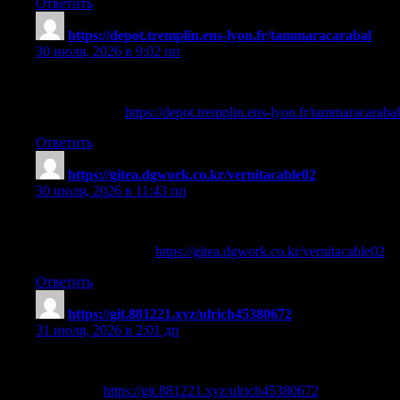
Ответить
https://depot.tremplin.ens-lyon.fr/tammaracarabal
:
30 июля, 2026 в 9:02 пп
References:
Blackjack shoe
https://depot.tremplin.ens-lyon.fr/tammaracarabal
Ответить
https://gitea.dgwork.co.kr/vernitacable02
:
30 июля, 2026 в 11:43 пп
References:
Dover downs casino
https://gitea.dgwork.co.kr/vernitacable02
Ответить
https://git.881221.xyz/ulrich45380672
:
31 июля, 2026 в 2:01 дп
References:
Casino 770
https://git.881221.xyz/ulrich45380672