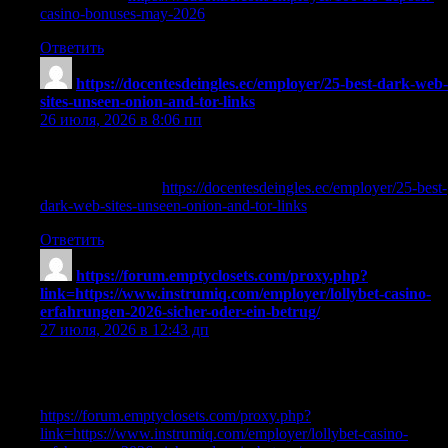
casino-bonuses-may-2026
Ответить
https://docentesdeingles.ec/employer/25-best-dark-web-
sites-unseen-onion-and-tor-links
:
26 июля, 2026 в 8:06 пп
References:
Online fundraising
https://docentesdeingles.ec/employer/25-best-
dark-web-sites-unseen-onion-and-tor-links
Ответить
https://forum.emptyclosets.com/proxy.php?
link=https://www.instrumiq.com/employer/lollybet-casino-
erfahrungen-2026-sicher-oder-ein-betrug/
:
27 июля, 2026 в 12:43 дп
References:
Valley view casino center
https://forum.emptyclosets.com/proxy.php?
link=https://www.instrumiq.com/employer/lollybet-casino-