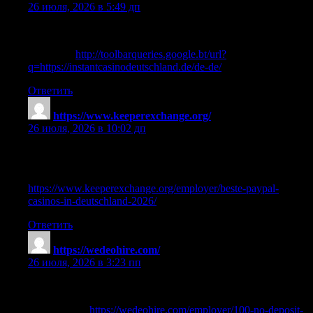
26 июля, 2026 в 5:49 дп
References:
Casino uk
http://toolbarqueries.google.bt/url?
q=https://instantcasinodeutschland.de/de-de/
Ответить
https://www.keeperexchange.org/
:
26 июля, 2026 в 10:02 дп
References:
Hollywood casino kansas
https://www.keeperexchange.org/employer/beste-paypal-
casinos-in-deutschland-2026/
Ответить
https://wedeohire.com/
:
26 июля, 2026 в 3:23 пп
References:
Casino vegas
https://wedeohire.com/employer/100-no-deposit-