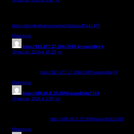
References:
Online pokies australia
https://qlcodegitserver.online/damian47g41479
Ответить
http://113.177.27.200:2033/jeramytilley3
:
30 июля, 2026 в 11:29 дп
References:
Argosy casino
http://113.177.27.200:2033/jeramytilley3
Ответить
http://188.66.0.25:3000/angelfultz5319
:
30 июля, 2026 в 2:06 пп
References:
Sacramento casinos
http://188.66.0.25:3000/angelfultz5319
Ответить