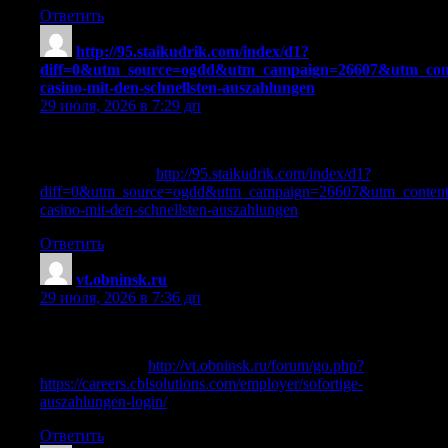
Ответить
http://95.staikudrik.com/index/d1?
diff=0&utm_source=ogdd&utm_campaign=26607&utm_conten
casino-mit-den-schnellsten-auszahlungen
:
29 июля, 2026 в 7:29 дп
References:
Cliff castle casino
http://95.staikudrik.com/index/d1?
diff=0&utm_source=ogdd&utm_campaign=26607&utm_content=&
casino-mit-den-schnellsten-auszahlungen
Ответить
vt.obninsk.ru
:
29 июля, 2026 в 7:36 дп
References:
Blackjack hands
http://vt.obninsk.ru/forum/go.php?
https://careers.cblsolutions.com/employer/sofortige-
auszahlungen-login/
Ответить