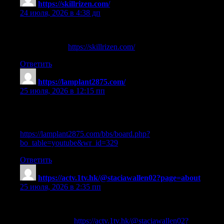
https://skillrizen.com/
:
24 июля, 2026 в 4:38 дп
References:
Darwin casino
https://skillrizen.com/
Ответить
https://lamplant2875.com/
:
25 июля, 2026 в 12:15 пп
References:
Fitzgerald casino tunica
https://lamplant2875.com/bbs/board.php?
bo_table=youtube&wr_id=329
Ответить
https://actv.1tv.hk/@staciawallen02?page=about
:
25 июля, 2026 в 2:35 пп
References:
The quad casino
https://actv.1tv.hk/@staciawallen02?