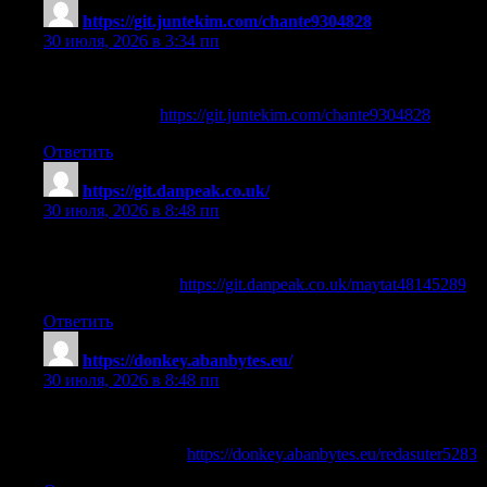
https://git.juntekim.com/chante9304828
:
30 июля, 2026 в 3:34 пп
References:
Neteller account
https://git.juntekim.com/chante9304828
Ответить
https://git.danpeak.co.uk/
:
30 июля, 2026 в 8:48 пп
References:
Perth crown casino
https://git.danpeak.co.uk/maytat48145289
Ответить
https://donkey.abanbytes.eu/
:
30 июля, 2026 в 8:48 пп
References:
Dakota sioux casino
https://donkey.abanbytes.eu/redasuter5283