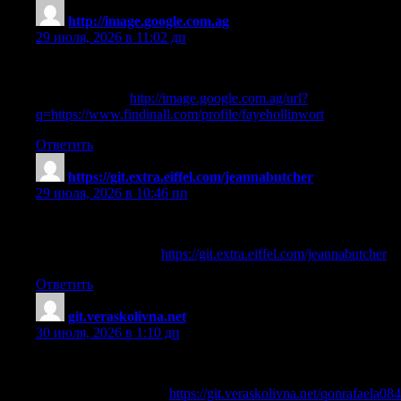
http://image.google.com.ag
:
29 июля, 2026 в 11:02 дп
References:
Restos montreal
http://image.google.com.ag/url?
q=https://www.findinall.com/profile/fayehollinwort
Ответить
https://git.extra.eiffel.com/jeannabutcher
:
29 июля, 2026 в 10:46 пп
References:
Seven feathers casino
https://git.extra.eiffel.com/jeannabutcher
Ответить
git.veraskolivna.net
:
30 июля, 2026 в 1:10 дп
References:
Casino aztar evansville
https://git.veraskolivna.net/qonrafaela084