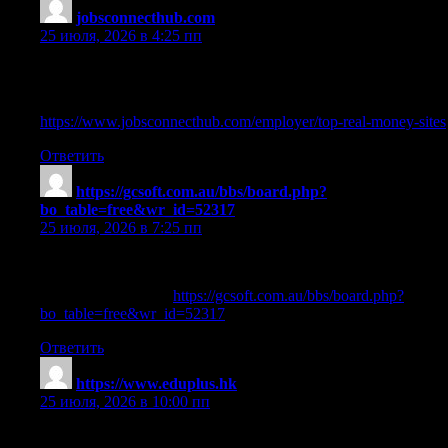
jobsconnecthub.com
:
25 июля, 2026 в 4:25 пп
osage casino skiatook
References:
https://www.jobsconnecthub.com/employer/top-real-money-sites
Ответить
https://gcsoft.com.au/bbs/board.php?
bo_table=free&wr_id=52317
:
25 июля, 2026 в 7:25 пп
References:
Las vegas casino list
https://gcsoft.com.au/bbs/board.php?
bo_table=free&wr_id=52317
Ответить
https://www.eduplus.hk
:
25 июля, 2026 в 10:00 пп
References: