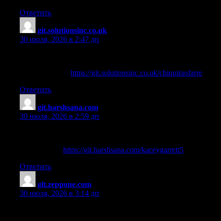
Ответить
git.solutionsinc.co.uk
:
30 июля, 2026 в 2:47 дп
References:
Terribles casino
https://git.solutionsinc.co.uk/chiquitaofarre
Ответить
git.harshsana.com
:
30 июля, 2026 в 2:59 дп
References:
Tualip casino
https://git.harshsana.com/kaceygarrett5
Ответить
git.zeppone.com
:
30 июля, 2026 в 3:14 дп
References: