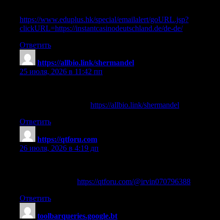
Wynn casino las vegas
https://www.eduplus.hk/special/emailalert/goURL.jsp?
clickURL=https://instantcasinodeutschland.de/de-de/
Ответить
https://allbio.link/shermandel
:
25 июля, 2026 в 11:42 пп
References:
Casino cleveland ohio
https://allbio.link/shermandel
Ответить
https://qtforu.com
:
26 июля, 2026 в 4:19 дп
References:
American roulette
https://qtforu.com/@irvin070796388
Ответить
toolbarqueries.google.bt
: