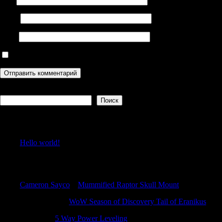
Email
Сайт
Сохранить моё имя, email и адрес сайта в этом браузере дл
Поиск
Поиск
Recent Posts
Hello world!
Recent Comments
Cameron Sayco
к
Mummified Raptor Skull Mount
MatthewCox
к
WoW Season of Discovery Tail of Eranikus
Davidlef
к
5 Way Power Leveling