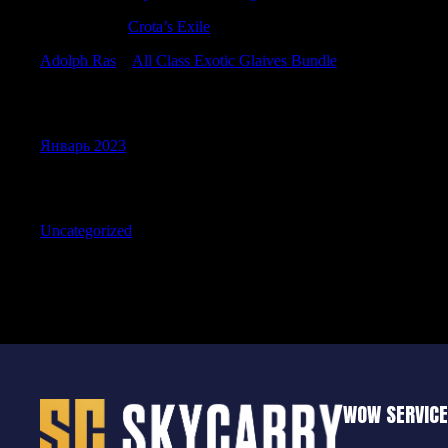
WilliamTus
к
Crota’s Exile
Adolph Ras
к
All Class Exotic Glaives Bundle
Archives
Январь 2023
Categories
Uncategorized
WOW SERVIC