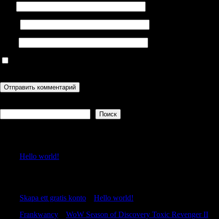
Имя
Email
Сайт
Сохранить моё имя, email и адрес сайта в этом браузере для
последующих моих комментариев.
Поиск
Поиск
Recent Posts
Hello world!
Recent Comments
Skapa ett gratis konto
к
Hello world!
Frankwancy
к
WoW Season of Discovery Toxic Revenger II