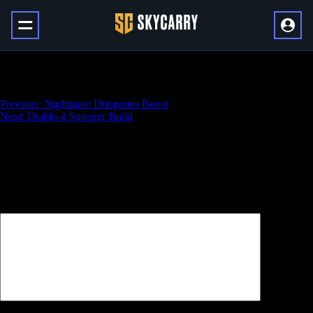
Diablo 4 Barbarian Build
Навигация
Previous:
Nightmare Dungeons Boost
Next:
Diablo 4 Sorcerer Build
по
записям
Добавить комментарий
Ваш адрес email не будет опубликован.
Обязательные поля
помечены
*
Комментарий
*