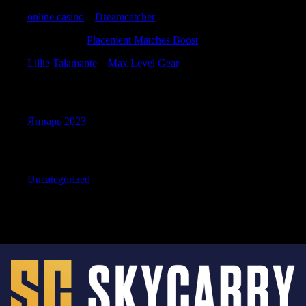
online casino
к
Dreamcatcher
RobertDuh
к
Placement Matches Boost
Lillie Talamante
к
Max Level Gear
Archives
Январь 2023
Categories
Uncategorized