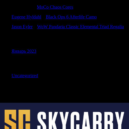
Stewartmar
к
MoCo Chaos Cores
Eugene Hyldahl
к
Black Ops 6 Afterlife Camo
Jason Eyler
к
WoW Pandaria Classic Elemental Triad Regalia
Archives
Январь 2023
Categories
Uncategorized