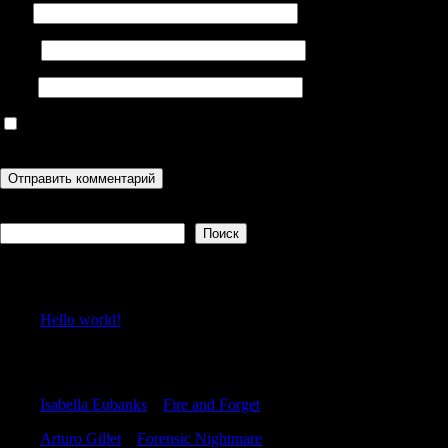
Имя
Email
Сайт
Сохранить моё имя, email и адрес сайта в этом браузере для
последующих моих комментариев.
Поиск
Поиск
Recent Posts
Hello world!
Recent Comments
Isabella Eubanks
к
Fire and Forget
Arturo Gillet
к
Forensic Nightmare