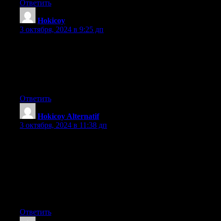
Ответить
Hokicoy
:
3 октября, 2024 в 9:25 дп
You actually make it seem so easy with your presentation but I
find this matter to be really something which I think I would nev
It seems too complex and extremely broad for me.
I am looking forward for your next post, I will try to get
the hang of it!
Ответить
Hokicoy Alternatif
:
3 октября, 2024 в 11:38 дп
Hi there I am so grateful I found your blog page, I really found 
while I was searching on Google for something else, Anyways I
for a tremendous post and a all round thrilling
blog (I also love the theme/design), I don’t have time to read
through it all at the minute but I have book-marked it and
also included your RSS feeds, so when I have time I will be back
deal more, Please do keep up the awesome b.
Ответить