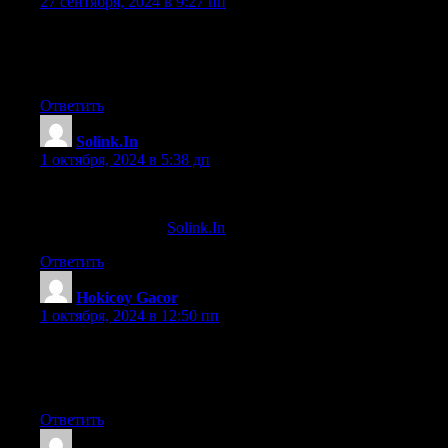
27 сентября, 2024 в 9:27 пп
It is not my first time to go to see this web page, i am
browsing this web page dailly and get nice facts
from here all the time.
Ответить
Solink.In
:
1 октября, 2024 в 5:38 дп
Our team oof professional gamblers have decades of expertise to
Here is my page …
Solink.In
Ответить
Hokicoy Gacor
:
1 октября, 2024 в 12:50 пп
Hi there! Would you mind if I share your blog with my faceboo
There’s a lot of people that I think would really appreciate your 
Please let me know. Thanks
Ответить