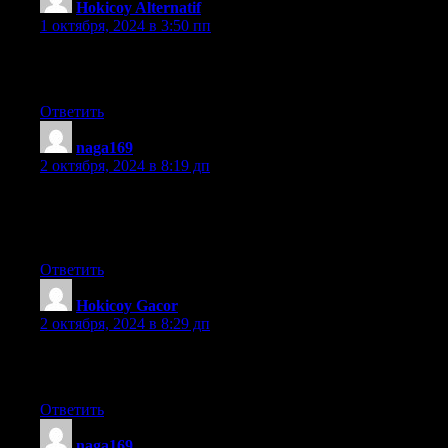
Hokicoy Alternatif
:
1 октября, 2024 в 3:50 пп
Thanks for finally writing about > 4000 Damage + 20 Kills (Leg
s Wake) Bundle < Loved it!
Ответить
naga169
:
2 октября, 2024 в 8:19 дп
It is really a great and useful piece of information. I’m glad that 
helpful information with us. Please stay us up to date like this.
Thanks for sharing.
Ответить
Hokicoy Gacor
:
2 октября, 2024 в 8:29 дп
I am sure this paragraph has touched all the internet users, its rea
really nice article on building up new webpage.
Ответить
naga169
: