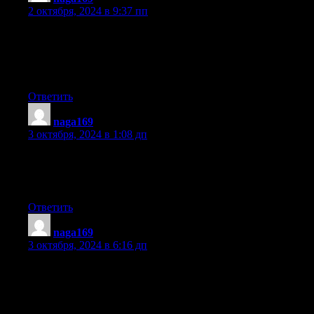
2 октября, 2024 в 9:37 пп
I am not sure where you’re getting your info, but good topic.
I needs to spend some time learning much more or understandin
Thanks for excellent information I was looking for this informat
mission.
Ответить
naga169
:
3 октября, 2024 в 1:08 дп
Thanks on your marvelous posting! I really enjoyed reading it, y
be sure to bookmark your blog and will eventually come back
sometime soon. I want to encourage you to ultimately continue yo
Ответить
naga169
:
3 октября, 2024 в 6:16 дп
Wow, fantastic blog layout! How long have you been blogging f
you make blogging look easy. The overall look of
your web site is fantastic, let alone the content!