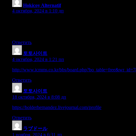
Hokicoy Alternatif
:
4 октября, 2024 в 1:10 дп
This is really interesting, You’re a very skilled blogger.
I have joined your feed and look forward to seeking more of your
Also, I’ve shared your web site in my social networks!
Ответить
토토사이트
:
4 октября, 2024 в 1:21 пп
http://www.icmms.co.kr/bbs/board.php?bo_table=free&wr_id=
Ответить
토토사이트
:
18 октября, 2024 в 8:08 дп
https://holderhernandez.livejournal.com/profile
Ответить
ラブドール
:
1 ноября, 2024 в 6:31 дп