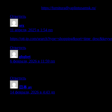
Фурнитура для плинтуса в классическом стиле, сделайте 
выбор фурнитура
https://furnituradlyaplintusamsk.ru/
.
Ответить
sex
:
11 апреля, 2025 в 1:54 пп
https://ott-ip.com/search?type=shopping&sort=time_des
Ответить
gbgbet
:
6 февраля, 2026 в 11:59 пп
This is a topic which is close to my heart… Cheers! Exactly wher
Ответить
日本 av
:
14 февраля, 2026 в 4:43 дп
Hi would you mind stating which blog platform you’re working w
BlogEngine/Wordpress/B2evolution and Drupal. The reason I ask i
topic but I had to ask!