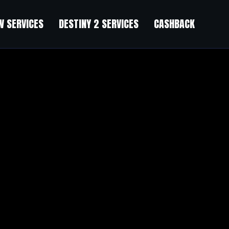
 SERVICES
DESTINY 2 SERVICES
CASHBACK
undle
Legend’s Wake) Bundle
”
think.