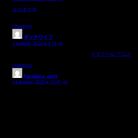
エロオナホ
It may be the world’s smallest continent,but Europ
Highlights of Albania.
Ответить
ダッチワイフ
:
2 ноября, 2024 в 4:19 дп
realistic touch,and customizable options,
ラブドール アニメ
Ответить
Furnitura_apOt
:
14 января, 2025 в 12:47 дп
Широкий выбор фурнитуры для плинтуса, найдите идеаль
Прочные материалы для плинтуса, гарантия долгого срока
Легкость сборки плинтуса, без лишних усилий.
Модные элементы для украшения плинтуса, сделайте дом
Природные решения для отделки плинтуса, для заботы об
Тренды в оттенках для декора плинтуса, выберите подходя
Уникальные элементы для стильного плинтуса, сделайте 
Советы по выбору фурнитуры для плинтуса, для безупречно
Креативные решения для отделки плинтуса, создайте уют