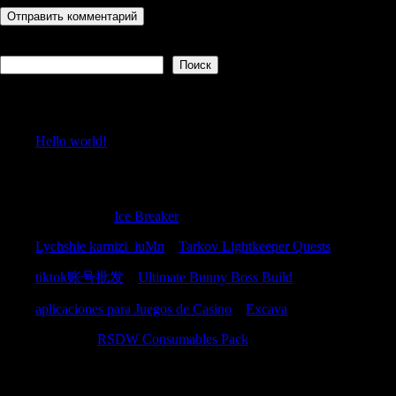
Поиск
Поиск
Recent Posts
Hello world!
Recent Comments
Richardfrirl
к
Ice Breaker
Lychshie karnizi_iuMn
к
Tarkov Lightkeeper Quests
tiktok账号批发
к
Ultimate Bunny Boss Build
aplicaciones para Juegos de Casino
к
Excava
Justincic
к
RSDW Consumables Pack
Archives