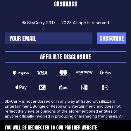
CASHBACK
© SkyCarry 2017 — 2023 All rights reserved
SUBSCRIBE
AFFILIATE DISCLOSURE
SkyCarry is not endorsed or in any way affiliated with Blizzard
Entertainment, Bungie or Respawn Entertainment, and does not
reflect the views or opinions of the aforementioned entities or
anyone officially involved in producing or managing franchises. All
trademarks of the aforementioned entities in U.S.A and/or other
countries. All submitted art content remains copyright of its
YOU WILL BE REDIRECTED TO OUR PARTNER WEBSITE