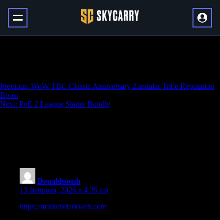
WoW TBC Classic Anniversary
Shen’dralar Reputation Boost
Навигация
Previous:
WoW TBC Classic Anniversary Zandalar Tribe Reputation
Boost
по
Next:
PoE 2 League Starter Bundle
записям
One thought on “
WoW TBC Classic
Anniversary Shen’dralar Reputation
Boost
”
Donaldsoush
:
13 февраля, 2026 в 4:39 пп
https://marketsdarkweb.com
nexusdarknet site link