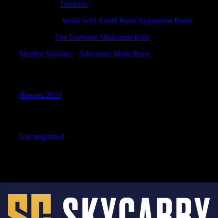
Willisgulty
к
Deviants
Stewartmar
к
WoW SoD Arathi Basin Reputation Boost
Davidsar
к
The Darkness Marksman Rifle
Merilyn Vanloan
к
Adventure Mode Runs
Archives
Январь 2023
Categories
Uncategorized