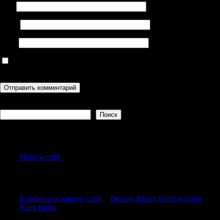
Имя
Email
Сайт
Сохранить моё имя, email и адрес сайта в этом браузере для
последующих моих комментариев.
Поиск
Поиск
Recent Posts
Hello world!
Recent Comments
Kapelnica ot zapoya_cpOt
к
Destiny Rising Shifting Gates
Rank Boost