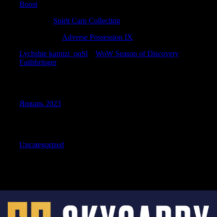
Boost
Justincic
к
Spirit Carp Collecting
DavidMam
к
Adverse Possession IX
Lychshie karnizi_oqSl
к
WoW Season of Discovery
Faithbringer
Archives
Январь 2023
Categories
Uncategorized