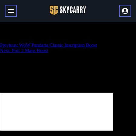
WoW Pandaria Classic Archaeology Boost
Навигация
Previous:
WoW Pandaria Classic Inscription Boost
Next:
PoE 2 Maps Boost
по
записям
Добавить комментарий
Ваш адрес email не будет опубликован.
Обязательные поля
помечены
*
Комментарий
*