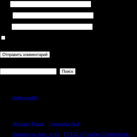
Имя
Email
Сайт
Сохранить моё имя, email и адрес сайта в этом браузере для
последующих моих комментариев.
Поиск
Поиск
Recent Posts
Hello world!
Recent Comments
Mckinley Piggie
к
Conqueror Seal
Narkolog na dom_wyEi
к
FFXIV Crystalline Conflict Rank