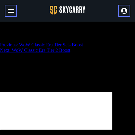
WoW Classic Era Tier 1 Boost
Навигация
Previous:
WoW Classic Era Tier Sets Boost
Next:
WoW Classic Era Tier 2 Boost
по
записям
Добавить комментарий
Ваш адрес email не будет опубликован.
Обязательные поля
помечены
*
Комментарий
*