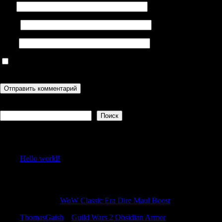
Имя
Email
Сайт
Сохранить моё имя, email и адрес сайта в этом браузере для
последующих моих комментариев.
Поиск
Поиск
Recent Posts
Hello world!
Recent Comments
ErnestLek
к
WoW Classic Era Dire Maul Boost
ThomasGaish
к
Guild Wars 2 Obsidian Armor