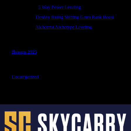
TimothyMit
к
5 Way Power Leveling
DavidGex
к
Destiny Rising Shifting Gates Rank Boost
ErnestLek
к
Alchemist Archetype Leveling
Archives
Январь 2023
Categories
Uncategorized