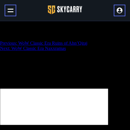
WoW Classic Era Temple of Ahn’Qiraj
Навигация
Previous:
WoW Classic Era Ruins of Ahn’Qiraj
Next:
WoW Classic Era Naxxramas
по
записям
Добавить комментарий
Ваш адрес email не будет опубликован.
Обязательные поля
помечены
*
Комментарий
*