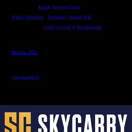
DarrenZem
к
Rogue Network Quest
Mitzie Yarmitsky
к
Remnant 2 Bosses Kill
WilliamPoems
к
Cordy’s Grasp of Manipulation
Archives
Январь 2023
Categories
Uncategorized