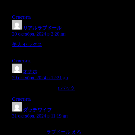
couples who have a strong emotional connection have better
sex.
Ответить
リアルラブドール
:
20 октября, 2024 в 2:20 дп
美人 セックス
com the ultimate destination for anyone looking
for a high-quality,My experience with JP-Dolls.
Ответить
オナホ
:
29 октября, 2024 в 12:21 дп
bells,and cute bandanas.
t バック
Ответить
ダッチワイフ
:
31 октября, 2024 в 11:19 дп
How can we identify compulsive sexual behavior among
adolescents? And,
ラブドール えろ
what are the best practices