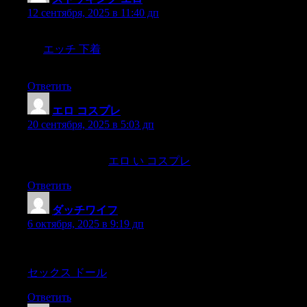
12 сентября, 2025 в 11:40 дп
Is thesatirist of “Vanity Fair ?admired in high places? I cannot
tell,
エッチ 下着
but Ithink if some of those amongst whom he
hurls the Greek fire of hissarcasm,
Ответить
エロ コスプレ
:
20 сентября, 2025 в 5:03 дп
?But the shadow of the manner of these Defarges was dark upon
himself,for all that,
エロ い コスプレ
Ответить
ダッチワイフ
:
6 октября, 2025 в 9:19 дп
were compelled to spendhalf of each year at the city of the
Shōguns; and each had his_yashiki_,or large house and garden,
セックス ドール
Ответить