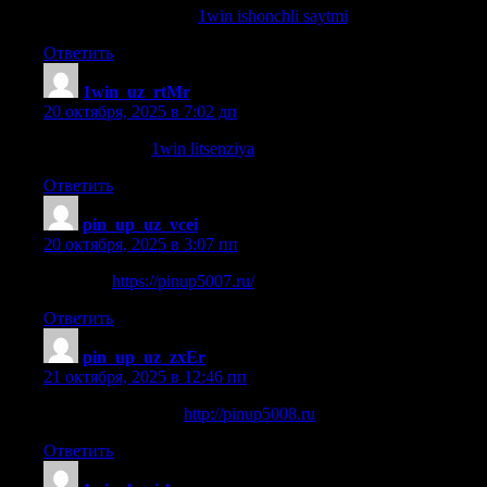
1win ishonchli saytmi
1win ishonchli saytmi
Ответить
1win_uz_rtMr
:
20 октября, 2025 в 7:02 дп
1win litsenziya
1win litsenziya
Ответить
pin_up_uz_vcei
:
20 октября, 2025 в 3:07 пп
pin up uz
https://pinup5007.ru/
Ответить
pin_up_uz_zxEr
:
21 октября, 2025 в 12:46 пп
pin up demo kazino
http://pinup5008.ru
Ответить