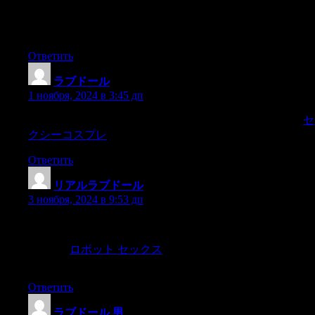
to treat compulsive sexual behavior?Normative
developmentHuman beings are sexual and beginning in
childhood are capable of sexual responses.
Ответить
ラブドール
:
1 ноября, 2024 в 3:45 дп
To this day,it goes up on the first Sunday of Advent each year,
セ
クシーコスプレ
Ответить
リアルラブドール
:
3 ноября, 2024 в 9:53 дп
Your core values differ and it’s noticeable enough that you have
grown apart and don’t feel that you have much in common
anymore.
ロボット セックス
It’s natural that over time your life
may move in a different direction than your friend’s life.
Ответить
ラブドール 男
: