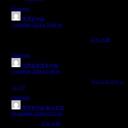
Ответить
ラブドール
:
3 октября, 2024 в 10:40 дп
If you’ve recently come to the realization that your part of the
LGBTIQ+ community, we know that there’
えろ 人形
ll be lots
of issues, decisions and considerations to navigate.
Ответить
リアルラブドール
:
5 октября, 2024 в 3:39 дп
and the seams here can be especially visible.
ランジェリー シ
ョップ
But all the reasons SF shines — the arts,
Ответить
ラブドール セックス
:
18 октября, 2024 в 3:57 пп
shares Sherman.
エロ 人形
«Research continues to show that