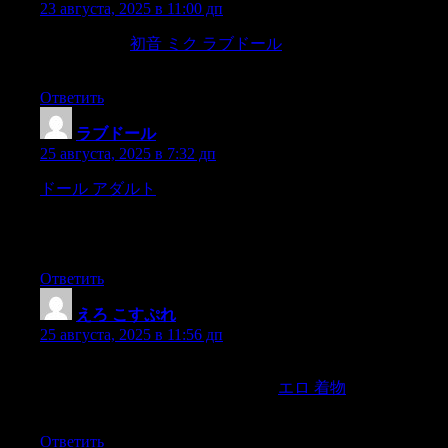
23 августа, 2025 в 11:00 дп
as in England.
初音 ミク ラブドール
amongst the points by the
Church of Rome declared necessary forSalvation,
Ответить
ラブドール
:
25 августа, 2025 в 7:32 дп
ドール アダルト
Touch yourself on your stomach instead of on
your back.Build up intensity by getting close to your sensitive
spots and then backing off until you engage in more intensive
touchinWhen you feel like an orgasm is inevitable,
Ответить
えろ こすぷれ
:
25 августа, 2025 в 11:56 дп
.. Datapuwa’t cungmaniwala ang nanay? Sabihin mong
nagsisinungaling ang sacristan mayor,
エロ 着物
at ang curang
maniwala sa canya’y sinungaling din,
Ответить