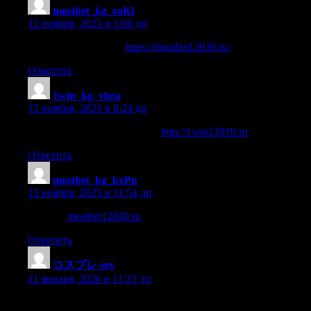
mostbet_kg_roKl
:
12 ноября, 2025 в 3:06 дп
mostbet skachat 2024
https://mostbet12039.ru/
Ответить
1win_kg_vhea
:
15 ноября, 2025 в 8:24 дп
актуальное зеркало бк 1win
http://1win12019.ru
Ответить
mostbet_kg_kvPn
:
15 ноября, 2025 в 11:54 дп
most bet
mostbet12040.ru
Ответить
コスプレ sex
:
21 января, 2026 в 11:33 дп
Hindi nababagbag ang loob ng mgataong iyn.?Ipaubaya man