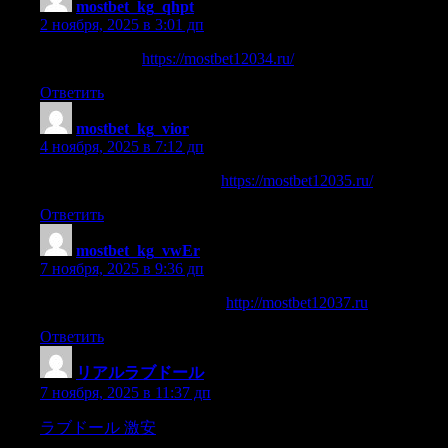
mostbet_kg_qhpt
:
2 ноября, 2025 в 3:01 дп
казино мосбет
https://mostbet12034.ru/
Ответить
mostbet_kg_vior
:
4 ноября, 2025 в 7:12 дп
mostbet скачать бесплатно
https://mostbet12035.ru/
Ответить
mostbet_kg_vwEr
:
7 ноября, 2025 в 9:36 дп
скачать бесплатно мостбет
http://mostbet12037.ru
Ответить
リアルラブドール
:
7 ноября, 2025 в 11:37 дп
ラブドール 激安
Wackerbarth,translated into English verse.