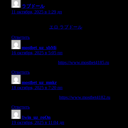
ラブドール
:
11 октября, 2025 в 1:29 дп
_—Essos se?ores ya sabemos que tienen guerra con la paz._—
No hay duda en ello,
エロ ラブドール
Ответить
mostbet_uz_xbMi
:
16 октября, 2025 в 5:05 пп
mostbet ilovasini yuklash
https://www.mostbet4185.ru
Ответить
mostbet_uz_mnkr
:
18 октября, 2025 в 7:20 пп
мостбет вывод на карту
https://www.mostbet4182.ru
Ответить
1win_uz_roOn
:
19 октября, 2025 в 11:04 дп