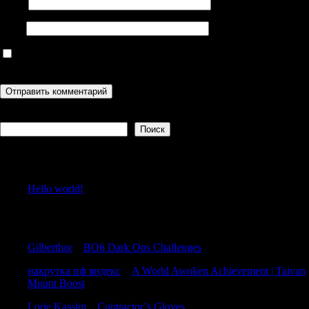
Email
Сайт
Сохранить моё имя, email и адрес сайта в этом браузере для
последующих моих комментариев.
Поиск
Поиск
Recent Posts
Hello world!
Recent Comments
Gilberthor
к
BO6 Dark Ops Challenges
накрутка пф яндекс
к
A World Awoken Achievement | Taivan
Mount Boost
Lorie Kassim
к
Contractor’s Gloves