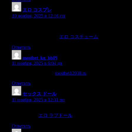
エロ コスプレ
:
10 ноября, 2025 в 12:16 пп
gazing on the slain:“Famed son of Hippasus! there press the
plain;There ends thy narrow span assign’d by fate,Heaven owes
Ulysses yet a longer date.
エロ コスチューム
Ответить
mostbet_kg_hbPl
:
11 ноября, 2025 в 6:04 дп
приложение мостбет
mostbet12038.ru
Ответить
セックス ドール
:
11 ноября, 2025 в 12:31 пп
The gentleman experienced some change offeeling,he drew
back his chair,
エロ ラブドール
Ответить