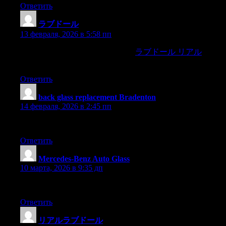
Ответить
ラブドール
:
13 февраля, 2026 в 5:58 пп
Take it and keep i read it if you will,
ラブドール リアル
but
never let meknow,
Ответить
back glass replacement Bradenton
:
14 февраля, 2026 в 2:45 пп
Thank you for expressing this so clearly.
Ответить
Mercedes-Benz Auto Glass
:
10 марта, 2026 в 9:35 дп
Your passion for the topic really shines through.
Ответить
リアルラブドール
: