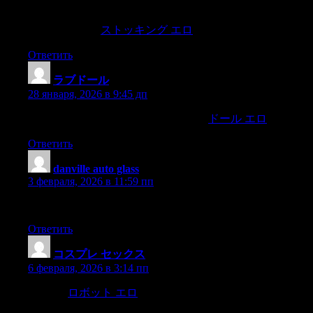
lamang ninyng ac’y mauna ng malayolayo!angipinakiusap ng
maramdaman niyang siya’y tinatangnan ng boong calupitanat
siya’y itinutulac.
ストッキング エロ
Ответить
ラブドール
:
28 января, 2026 в 9:45 дп
s time.For a long while after he hadgone,
ドール エロ
Ответить
danville auto glass
:
3 февраля, 2026 в 11:59 пп
This was exceptional — keep up the amazing work!
Ответить
コスプレ セックス
:
6 февраля, 2026 в 3:14 пп
”“ Satan,
ロボット エロ
then how could you do these things? I
will tell you,