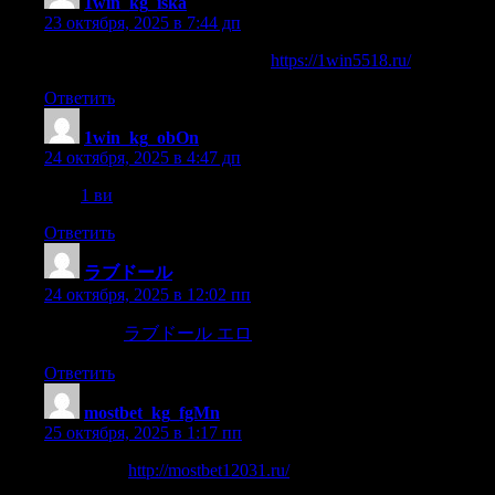
1win_kg_iska
:
23 октября, 2025 в 7:44 дп
1win официальный сайт вход
https://1win5518.ru/
Ответить
1win_kg_obOn
:
24 октября, 2025 в 4:47 дп
1 ви
1 ви
Ответить
ラブドール
:
24 октября, 2025 в 12:02 пп
Su ingenio,
ラブドール エロ
despiertoy sagaz como ninguno,
Ответить
mostbet_kg_fgMn
:
25 октября, 2025 в 1:17 пп
mostbetapk
http://mostbet12031.ru/