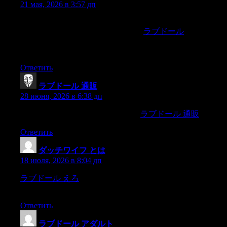
21 мая, 2026 в 3:57 дп
«Your article on [specific topic] was a remarkable blend of
engaging style and theoretical insights.
ラブドール
«Your article
on [specific topic] was an excellent demonstration of practical
solutions combined with theoretical clarity.
Ответить
ラブドール 通販
:
28 июня, 2026 в 6:38 дп
They’re damn close on thatpoint.Eh?.
ラブドール 通販
Ответить
ダッチワイフ とは
:
18 июля, 2026 в 8:04 дп
ラブドール えろ
5.ApplesApples are rich in a compound called
quercetin.
Ответить
ラブドール アダルト
: