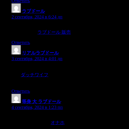
Ответить
ラブドール
:
2 сентября, 2024 в 6:24 дп
That day has come,and you’ll find many examples in the
updated book.
ラブドール 販売
Ответить
リアルラブドール
:
3 сентября, 2024 в 4:01 дп
冬月茉莉の場合は完全に後ろを向いてしまっているの
で、
ダッチワイフ
前がどうなっているのか気になるとこ
ろ……。
Ответить
等身 大 ラブドール
:
4 сентября, 2024 в 1:23 пп
16 When school-based programs are used in conjunction with
parental involvement,
オナホ
they produce more benefits than
either approach does individually.