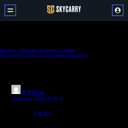
WoW Classic Era Blackwing Lair
Attunement
Навигация
Previous:
Challenger Archetype Leveling
Next:
WoW Classic Era Naxxramas Attunement
по
записям
76 thoughts on “
WoW Classic Era
Blackwing Lair Attunement
”
ラブドール
:
30 августа, 2024 в 11:40 дп
One element though is less obvious and often more elusive and
that’s touch.
人形 エロ
At first glance, touch might not seem like
it would be as vital as say food or water,