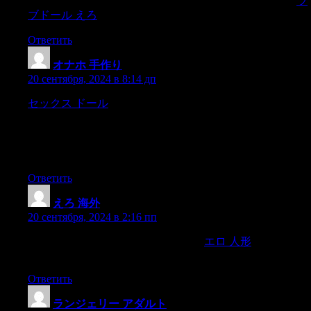
I’m pretty sure I would just throw in the towel then and there.
ラ
ブドール えろ
You have to find a way to have sex in a tree.
Ответить
オナホ 手作り
:
20 сентября, 2024 в 8:14 дп
セックス ドール
Find what works for youYou might not be as
comfortable with some sexual positions as you once were,but
that doesn’t mean you need to give up an activity that is
pleasurable for you—and miss out on feeling close to your
partner.
Ответить
えろ 海外
:
20 сентября, 2024 в 2:16 пп
using their legs to draw their love closer,
エロ 人形
while the
penetrating partner will enter them while standing.
Ответить
ランジェリー アダルト
: