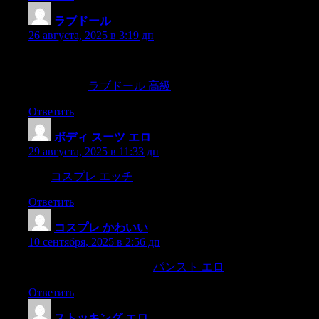
ラブドール
:
26 августа, 2025 в 3:19 дп
It also means being willing to step back at times to allow your
partner the space they need to grow.Self-reflection is considering
one’s desires,
ラブドール 高級
Ответить
ボディ スーツ エロ
:
29 августа, 2025 в 11:33 дп
now.
コスプレ エッチ
Business,
Ответить
コスプレ かわいい​
:
10 сентября, 2025 в 2:56 дп
unequal,and objectless step.
パンスト エロ
Ответить
ストッキング エロ
: