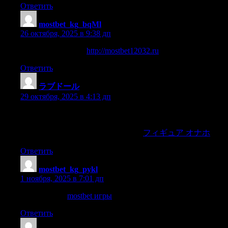
Ответить
mostbet_kg_bqMl
:
26 октября, 2025 в 9:38 дп
мостбет уз скачать
http://mostbet12032.ru
Ответить
ラブドール
:
29 октября, 2025 в 4:13 дп
because they could notbelieve that if these men were wicked
they would pause to openumbrellas.The man with the lantern
then made signs to them to followhim,
フィギュア オナホ
Ответить
mostbet_kg_pykl
:
1 ноября, 2025 в 7:01 дп
mostbet игры
mostbet игры
Ответить