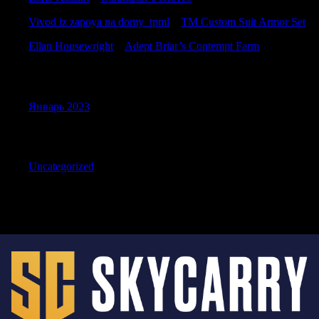
Vivod iz zapoya na domy_tpml
к
TM Custom Suit Armor Set
Ellan Housewright
к
Adept Briar’s Contempt Farm
Archives
Январь 2023
Categories
Uncategorized