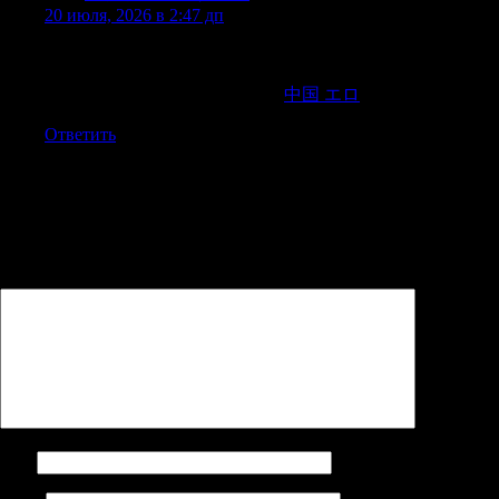
20 июля, 2026 в 2:47 дп
No gentlemen were admitted; so Jo played male parts to her
heart’scontent,and took immense satisfaction in a pair of russet-
leather bootsgiven her by a friend,
中国 エロ
Ответить
Добавить комментарий
Ваш адрес email не будет опубликован.
Обязательные поля
помечены
*
Комментарий
*
Имя