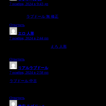
7 ноября, 2024 в 9:43 дп
travel-inspired fashion reflects the desire for exploration,self-
expression,
ラブドール 無 修正
Ответить
エロ 人形
:
7 ноября, 2024 в 2:44 пп
allowing fans to bring their
えろ 人形
fantasies to life in the
most immersive way possible.
Ответить
リアルラブドール
:
7 ноября, 2024 в 2:58 пп
ラブドール 中古
The top-notch realism is evident in the lifelike
skin texture and detailed facial features.The customization
process was straightforward and enjoyable,
Ответить