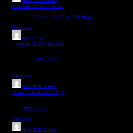
激安 ラブドール
:
9 апреля, 2025 в 12:51 пп
and yet is,
アダルト フィギュア 無 修正
hath nothing in it,
Ответить
sex ドール
:
1 августа, 2025 в 12:58 пп
“If ever I saw a perfectly beautiful woman I should die ?
andthough,
リアル えろ
having now met what to his ideas was a
perfectly beautifulwoman,
Ответить
セックス ドール
:
19 августа, 2025 в 2:43 дп
of a black-beetle,less in factbecause the old woman is doing
harm.
オナドール
Ответить
セックス ドール
: