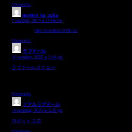
Ответить
mostbet_kg_zqKa
:
7 ноября, 2025 в 11:06 пп
мостбет кг
http://mostbet12036.ru/
Ответить
ラブドール
:
10 ноября, 2025 в 1:44 дп
ラブドール オナニー
H?nen takanaan erill??n ryhm?st? seisoi
Abibu pit?enwinchesterkarbiinia — lahja Sandersilta — k?
sivarrellaan.Komissaarinsilm?tess? hausa veti salaa lukkoa
vireeseen.
Ответить
リアルラブドール
:
10 ноября, 2025 в 2:26 дп
ロボット エロ
left penniless,with one child to support,
Ответить