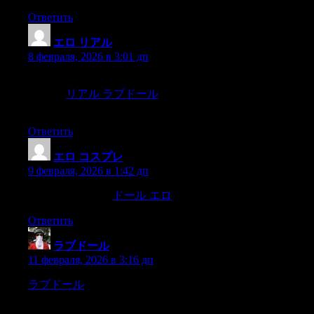
Ответить
エロ リアル
:
8 февраля, 2026 в 3:01 дп
and was regarded by herfamily as a literary sprout of great
promise.
リアル ラブドール
It was only half a dozenlittle fairy
tales,
Ответить
エロ コスプレ
:
9 февраля, 2026 в 1:42 дп
doth them,Ibelieve,
ドール エロ
Ответить
ラブドール
:
11 февраля, 2026 в 3:16 дп
ラブドール
”The attention now redoubled,for it was whispered
in Manila that thisman controlled the Captain-General,