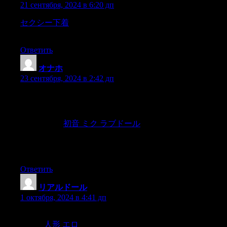
21 сентября, 2024 в 6:20 дп
セクシー下着
despite being 9,800 miles from the French
capital.
Ответить
オナホ
:
23 сентября, 2024 в 2:42 дп
be curious about yourself and the thoughts and feelings you’re
experiencin Do you feel balanced or bonkers? In love or insane?
Do you think your bond is ultimately formed on a bedrock of
genuine love,
初音 ミク ラブドール
and vulnerability—or is it
based on putting your partner on a pedestal?How to Love (and
Stay Attracted to) Your Partner Over TimeKeep things fun;
stagnancy can snuff out love and attraction.
Ответить
リアルドール
:
1 октября, 2024 в 4:41 дп
“The need for human touch is one of our most basic, primal
needs,”
人形 エロ
explains Psychology Today.