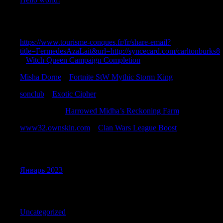
Recent Comments
https://www.tourisme-conques.fr/fr/share-email?
title=FermedesAzaLait&url=http://syncecard.com/carltonburks8
к
Witch Queen Campaign Completion
Misha Dorne
к
Fortnite StW Mythic Storm King
sonclub
к
Exotic Cipher
TimothyMit
к
Harrowed Midha’s Reckoning Farm
www32.ownskin.com
к
Clan Wars League Boost
Archives
Январь 2023
Categories
Uncategorized