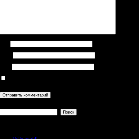
Имя
Email
Сайт
Сохранить моё имя, email и адрес сайта в этом браузере для
последующих моих комментариев.
Поиск
Поиск
Recent Posts
Hello world!