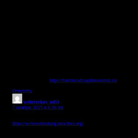
Модные элементы для украшения плинтуса, выделитесь из
общей массы.
Природные решения для отделки плинтуса, экологичный
выбор для вашего дома.
Популярные цветовые решения для фурнитуры плинтуса,
создайте гармонию в доме.
Оригинальные решения для отделки плинтуса, выразите
свою индивидуальность через дизайн.
Рекомендации по заботе о фурнитуре для плинтуса, для
долгосрочного использования.
Декоративные элементы для фурнитуры плинтуса,
выдержите общий стиль в каждой детали.
Элегантные элементы для стильного плинтуса, для
создания аристократичной атмосферы.
виниловые полы
https://furnituradlyaplintusamsk.ru/
.
Ответить
weinverkos_mlSt
:
7 ноября, 2025 в 6:36 пп
Entdecken Sie die besten Weinverkostungen in Wien auf
https://weinverkostung.neocities.org/
.
In der Stadt finden sich zahlreiche Weinguter, die eine lange
Geschichte haben.