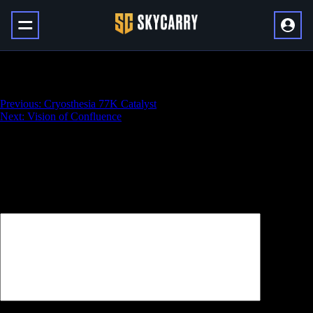
Vex Mythoclast
Навигация
Previous:
Cryosthesia 77K Catalyst
Next:
Vision of Confluence
по
записям
Добавить комментарий
Ваш адрес email не будет опубликован.
Обязательные поля
помечены
*
Комментарий
*