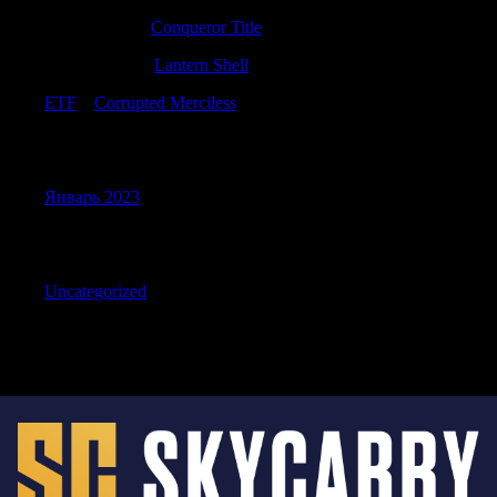
Williamallox
к
Conqueror Title
RonaldAnify
к
Lantern Shell
ETF
к
Corrupted Merciless
Archives
Январь 2023
Categories
Uncategorized