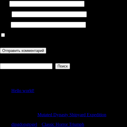
Имя
Email
Сайт
Сохранить моё имя, email и адрес сайта в этом браузере для
последующих моих комментариев.
Поиск
Поиск
Recent Posts
Hello world!
Recent Comments
CraigNeepe
к
Mutated Dynasty Shipyard Expedition
dingdongtogel
к
Classic Horror Triumph