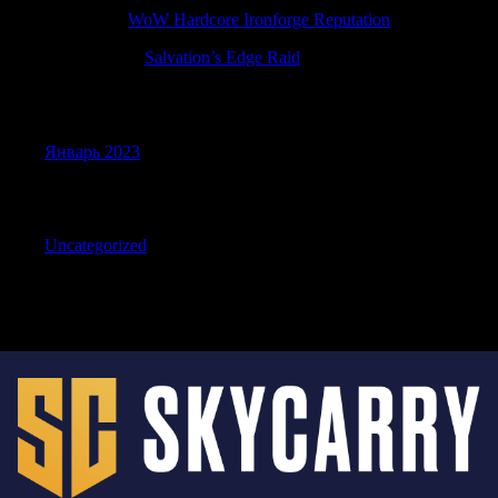
JamesFef
к
WoW Hardcore Ironforge Reputation
Michaelbax
к
Salvation’s Edge Raid
Archives
Январь 2023
Categories
Uncategorized