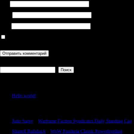
Имя
Email
Сайт
Сохранить моё имя, email и адрес сайта в этом браузере для
последующих моих комментариев.
Поиск
Поиск
Recent Posts
Hello world!
Recent Comments
Julio Sarpy
к
Warframe Faction Syndicates Daily Standing Cap
Shanell Railsback
к
WoW Pandaria Classic Powerleveling