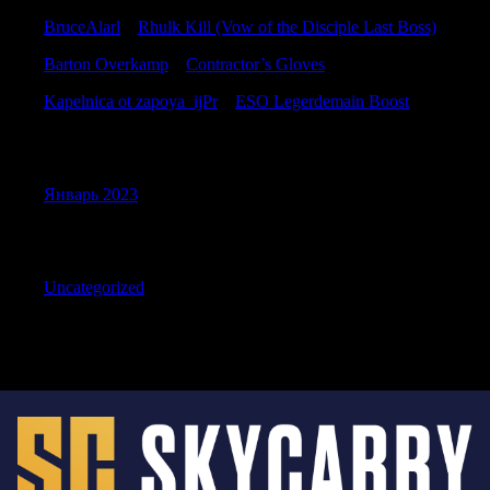
BruceAlarl
к
Rhulk Kill (Vow of the Disciple Last Boss)
Barton Overkamp
к
Contractor’s Gloves
Kapelnica ot zapoya_ijPr
к
ESO Legerdemain Boost
Archives
Январь 2023
Categories
Uncategorized