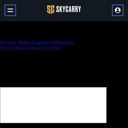
Trailblaze Level Boost
Навигация
Previous:
Mobile Legends Achievements
Next:
Honkai Character Leveling
по
записям
Добавить комментарий
Ваш адрес email не будет опубликован.
Обязательные поля
помечены
*
Комментарий
*