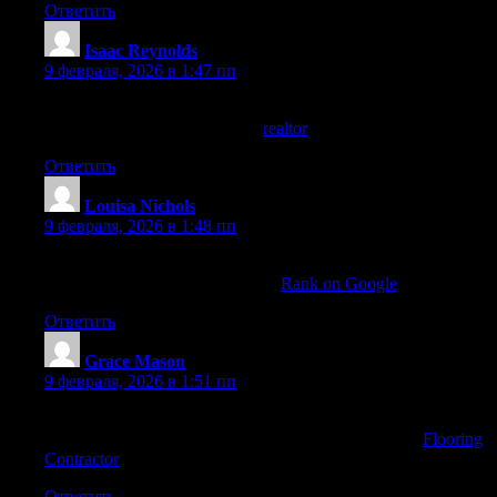
Ответить
Isaac Reynolds
:
9 февраля, 2026 в 1:47 пп
Love your tips on using data analytics in real estate decision-
making—so forward-thinking!
realtor
Ответить
Louisa Nichols
:
9 февраля, 2026 в 1:48 пп
Your advice on optimizing blog posts for search engines was
superb! More tips are available at
Rank on Google
.
Ответить
Grace Mason
:
9 февраля, 2026 в 1:51 пп
Any advice on how to handle common issues during the floor
restoration process? Would appreciate your guidance!
Flooring
Contractor
Ответить