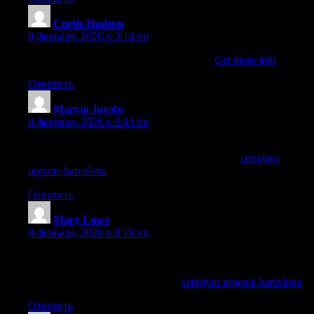
Curtis Hudson
:
8 февраля, 2026 в 3:14 пп
That’s a nice site that we could appreciate
Get more info
Ответить
Marvin Jacobs
:
8 февраля, 2026 в 6:43 пп
¿Has tenido problemas con la seguridad en tus propiedades
turísticas? Considera las cerraduras inteligentes.
cerrajero
urgente barcelona
Ответить
Mary Lowe
:
8 февраля, 2026 в 8:19 пп
Las innovaciones tecnológicas siguen avanzando rápidamente;
mantente informado sobre nuevas soluciones que podrían
beneficiarte a ti y a tus huéspedes!
cerrajero urgente barcelona
Ответить