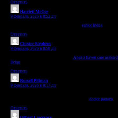
Ответить
Harriett McGee
:
9 февраля, 2026 в 8:52 дп
I liked this article. For additional info, visit
senior living
.
Ответить
Chester Stephens
:
9 февраля, 2026 в 8:58 дп
This is highly informative. Check out
Angels haven care assisted
living
for more.
Ответить
Russell Pittman
:
9 февраля, 2026 в 9:17 дп
Vaccinations, travel meds, or minor injuries—Takecare Clinic
Doctor Pattaya helped me a lot. Learn more on
doctor pattaya
.
Ответить
Gilbert Lawrence
: