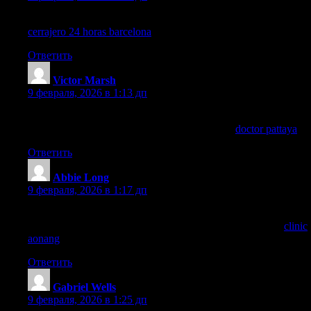
Muy cierto lo de no confiar en precios demasiado bajos. Yo elegí
cerrajero 24 horas barcelona
por la transparencia.
Ответить
Victor Marsh
:
9 февраля, 2026 в 1:13 дп
Vaccinations, travel meds, or minor injuries—Takecare Clinic
Doctor Pattaya helped me a lot. Learn more on
doctor pattaya
.
Ответить
Abbie Long
:
9 февраля, 2026 в 1:17 дп
Dehydration hit me after a long hike—Take Care Clinic Ao
Nang provided quick IV fluids. I learned about them from
clinic
aonang
.
Ответить
Gabriel Wells
:
9 февраля, 2026 в 1:25 дп