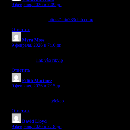
9 февраля, 2026 в 7:09 дп
Cảm giác hồi hộp khi đặt cược trên 789club thật sự khiến mình
thích thú mỗi ngày!
https://shin789club.com/
Ответить
Myra Moss
:
9 февраля, 2026 в 7:10 дп
Bạn có thể yên tâm vì mọi thông tin cá nhân đều được bảo mật
tuyệt đối!!
link vào rikvip
Ответить
Edith Martinez
:
9 февраля, 2026 в 7:15 дп
Đừng bỏ lỡ bất kỳ cơ hội nào trong cá cược online! Hãy luôn
cập nhật thông tin từ
tylekeo
# nhé!
Ответить
David Lloyd
:
9 февраля, 2026 в 7:18 дп