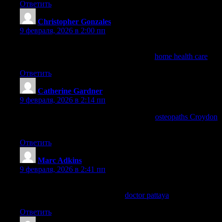
Ответить
Christopher Gonzales
:
9 февраля, 2026 в 2:00 пп
I’m inspired by stories of successful dementia care practices
shared online—check out those featured at
home health care
!
Ответить
Catherine Gardner
:
9 февраля, 2026 в 2:14 пп
This clarified pelvic mechanics—reserving
osteopaths Croydon
in Croydon.
Ответить
Marc Adkins
:
9 февраля, 2026 в 2:41 пп
For quick STI testing and discreet care in Pattaya, Takecare
Clinic is a good choice—info via
doctor pattaya
.
Ответить