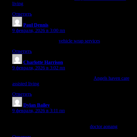
living
for more.
Ответить
Paul Dennis
:
9 февраля, 2026 в 3:00 пп
Great job! Find more at
vehicle wrap services
.
Ответить
Charlotte Harrison
:
9 февраля, 2026 в 3:02 пп
Thanks for the detailed guidance. More at
Angels haven care
assisted living
.
Ответить
Dylan Bailey
:
9 февраля, 2026 в 3:11 пп
Ao Nang has solid medical support—Take Care Clinic’s doctor
was thorough and kind. Info is listed on
doctor aonang
.
Ответить