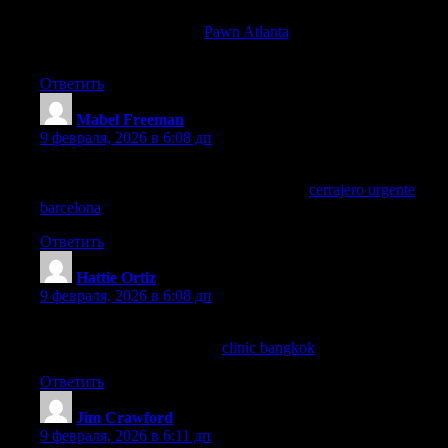
secondhand surprised me! Thanks to recommendations from
friends and resources like
Pawn Atlanta
I checked out options at
Pawn Jewelry — Atlanta, GA.
Ответить
Mabel Freeman
:
9 февраля, 2026 в 6:08 дп
La información sobre cerraduras de seguridad es muy valiosa
para todos los que vivimos aquí. ¡Gracias!
cerrajero urgente
barcelona
Ответить
Hattie Ortiz
:
9 февраля, 2026 в 6:08 дп
I value clinics with short wait times and online booking. How’s
the scheduling experience at
clinic bangkok
?
Ответить
Jim Crawford
:
9 февраля, 2026 в 6:11 дп