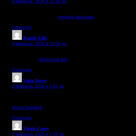
8 февраля, 2026 в 11:30 пп
Un buen consejo es revisar las cerraduras cada año, así
prevenimos problemas.
cerrajero barcelona
Ответить
Randy Ellis
:
9 февраля, 2026 в 12:59 дп
If you need a check-up before island tours, this Koh Yao clinic
link is useful:
doctor koh lipe
.
Ответить
Viola Terry
:
9 февраля, 2026 в 1:03 дп
I’ve been researching medical tourism and Bangkok keeps
coming up for top-quality care. Anyone here tried a doctor at
doctor bangkok
for a check-up?
Ответить
Virgie Casey
:
9 февраля, 2026 в 1:10 дп