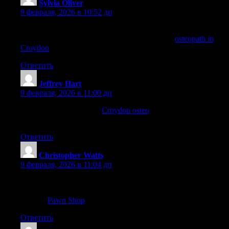
Sylvia Oliver
:
9 февраля, 2026 в 10:52 дп
Sleeping positions count number—Croydon osteopathy taught
me anguish-unfastened recommendations. Info:
osteopath in
Croydon
Ответить
Jeffrey Hart
:
9 февраля, 2026 в 11:00 дп
Struggling with sciatica?
Croydon osteo
in Croydon made a big
big difference for me.
Ответить
Christopher Watts
:
9 февраля, 2026 в 11:04 дп
The section on jewelry appraisal was very informative—I got an
honest evaluation at Pawn Jewelry — Atlanta, GA (found
through
Pawn Shop
).
Ответить