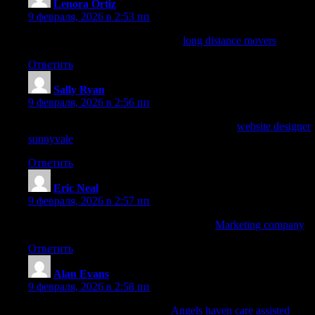
Lenora Ortiz
:
9 февраля, 2026 в 2:53 пп
I enjoyed this read. For more, visit
long distance movers
.
Ответить
Sally Ryan
:
9 февраля, 2026 в 2:56 пп
Thanks for the thorough analysis. More info at
website designer
sunnyvale
.
Ответить
Eric Neal
:
9 февраля, 2026 в 2:57 пп
Very useful post. For similar content, visit
Marketing company
.
Ответить
Alan Evans
:
9 февраля, 2026 в 2:58 пп
I enjoyed this article. Check out
Angels haven care assisted