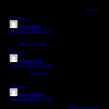
Những thống kê và phân tích chi tiết về trận đấu luôn giúp ích
cho việc dự đoán kết quả!. # # anyKey word # #
ty le keo
Ответить
Sean Delgado
:
9 февраля, 2026 в 7:18 дп
Tỷ lệ cược tại B52Club rất hợp lý, mình thường xuyên đặt cược
ở đây.
link vào b52club
Ответить
Franklin Yates
:
9 февраля, 2026 в 7:26 дп
Thông tin từ
kèo nhà cái
thực sự hữu ích cho những ai muốn
tìm hiểu về kèo nhà cái.
Ответить
Stella Gardner
:
9 февраля, 2026 в 7:39 дп
Fantastic for runners and triathletes—
Croydon osteopathy
saved