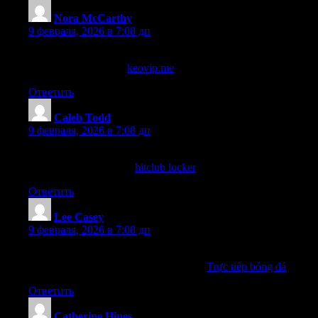
Nora McCarthy
:
9 февраля, 2026 в 7:08 дп
Cá cược online với kèo VIP từ nhà cái uy tín mang lại cảm giác
hồi hộp không thể tả!
keovip.me
Ответить
Caleb Todd
:
9 февраля, 2026 в 7:08 дп
Những lời khuyên từ các chuyên gia trên hitclub rất hữu ích cho
tôi trong việc đặt cược!
hitclub locker
Ответить
Lee Casey
:
9 февраля, 2026 в 7:08 дп
Bạn nào có mẹo chọn kèo nhà cái uy tín không? Chia sẻ cho
mình biết với, mình đang tham khảo tại
Trực tiếp bóng đá
đó!
Ответить
Catherine Hines
: