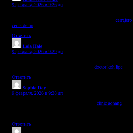
9 февраля, 2026 в 9:26 дп
Es impresionante cómo una buena cerradura puede mejorar la
seguridad del hogar, definitivamente lo probaré pronto.
cerrajero
cerca de mi
Ответить
Lola Hale
:
9 февраля, 2026 в 9:29 дп
Travel tip: If you get seasick or sunburned on Koh Lipe,
TakeCare Clinic can help. See my guide on
doctor koh lipe
.
Ответить
Sophia Day
:
9 февраля, 2026 в 9:38 дп
If you’re planning diving around Krabi, save
clinic aonang
for
Take Care Clinic Ao Nang—handy for checkups or minor
issues.
Ответить