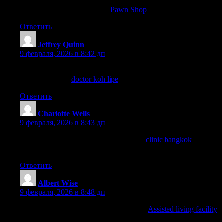
unused jewelry at reputable spots like Pawn Jewelry — Atlanta,
GAi (I saw great reviews on
Pawn Shop
).
Ответить
Jeffrey Quinn
:
9 февраля, 2026 в 8:42 дп
For minor injuries or travel-related issues on Koh Yao, this guide
helped me a lot:
doctor koh lipe
.
Ответить
Charlotte Wells
:
9 февраля, 2026 в 8:43 дп
For lab turnaround times, how fast does
clinic bangkok
deliver
results and do they send reports via email?
Ответить
Albert Wise
:
9 февраля, 2026 в 8:48 дп
Thanks for the informative post. More at
Assisted living facility
.