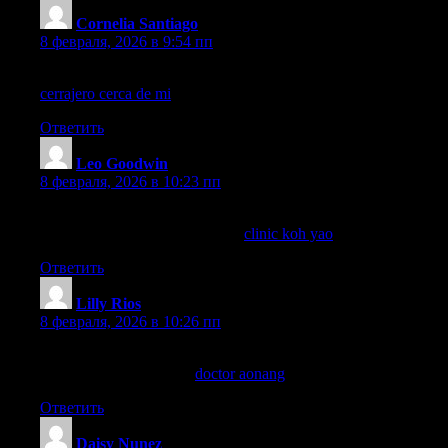
Cornelia Santiago
:
8 февраля, 2026 в 9:54 пп
Buscaré recomendaciones de amigos para encontrar el mejor
cerrajero cerca de mi
en Barcelona para abrir cajas fuertes.
Ответить
Leo Goodwin
:
8 февраля, 2026 в 10:23 пп
Anyone else tried the takecare clinic on Koh Yao? I got
directions and contact info from
clinic koh yao
.
Ответить
Lilly Rios
:
8 февраля, 2026 в 10:26 пп
If your hotel is near Ao Nang Beach, Take Care Clinic is close
by. I recommend saving
doctor aonang
just in case.
Ответить
Daisy Nunez
: