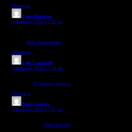
Ответить
Lena Harrison
:
9 февраля, 2026 в 1:29 пп
The importance of gutter maintenance in prolonging roof life
was something I hadn’t considered before; thank you for the
advice!
Roof Replacement
Ответить
Lilly Campbell
:
9 февраля, 2026 в 1:34 пп
Nice write-up. Our inventory and warranties in Sheffield are
tracked via
IT Support Services
.
Ответить
Betty Lindsey
:
9 февраля, 2026 в 1:43 пп
Tourist-friendly clinic details for Koh Yao, including English-
speaking staff, at
clinic koh yao
.