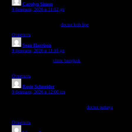
Carolyn Simon
:
9 февраля, 2026 в 11:12 дп
Travel tip: save a local clinic link before island hopping. This
one’s handy for Koh Yao:
doctor koh lipe
.
Ответить
Sean Harrison
:
9 февраля, 2026 в 11:16 дп
Does anyone know if
clinic bangkok
offers executive health
check packages? I’ll be in Bangkok for only two days.
Ответить
Rosie Schneider
:
9 февраля, 2026 в 12:00 пп
For travelers needing a reliable clinic in Pattaya, I found
Takecare Clinic Doctor Pattaya through
doctor pattaya
and the
process was super easy.
Ответить