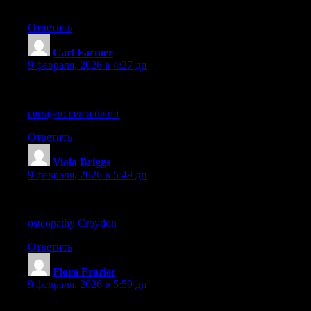
me adapted stretches and healing. Croydon win.
Ответить
Carl Farmer
:
9 февраля, 2026 в 4:27 дп
Esta información es oro puro para quienes vivimos aquí; siempre
hay que estar alertas con nuestra seguridad personal y del hogar!
cerrajero cerca de mi
Ответить
Viola Briggs
:
9 февраля, 2026 в 5:49 дп
Office worker’s in Croydon: micro-breaks + osteopathy
suggestion stored my shoulders. Sharing a effectual link:
osteopathy Croydon
Ответить
Flora Frazier
:
9 февраля, 2026 в 5:59 дп
The variety of luxury watches and designer brands available