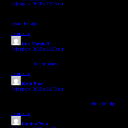
8 февраля, 2026 в 10:26 пп
I’ve been researching medical tourism and Bangkok keeps
coming up for top-quality care. Anyone here tried a doctor at
doctor bangkok
for a check-up?
Ответить
Luis Marshall
:
8 февраля, 2026 в 10:28 пп
Need a doctor who speaks English in Pattaya? Try Takecare
Clinic—use
doctor pattaya
to set an appointment.
Ответить
Keith Boyd
:
8 февраля, 2026 в 10:35 пп
Travel tip: If you get seasick or sunburned on Koh Lipe,
TakeCare Clinic can help. See my guide on
clinic koh lipe
.
Ответить
Landon Pena
: