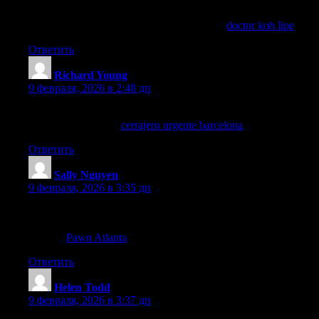
Travel tip: If you get seasick or sunburned on Koh Lipe,
TakeCare Clinic can help. See my guide on
doctor koh lipe
.
Ответить
Richard Young
:
9 февраля, 2026 в 2:48 дп
Este artículo es un recurso valioso para cualquier residente en
Barcelona, ¡gracias!
cerrajero urgente barcelona
Ответить
Sally Nguyen
:
9 февраля, 2026 в 3:35 дп
The section on jewelry appraisal was very informative—I got an
honest evaluation at Pawn Jewelry — Atlanta, GA (found
through
Pawn Atlanta
).
Ответить
Helen Todd
:
9 февраля, 2026 в 3:37 дп