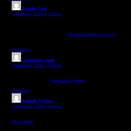
Rosalie Cole
:
9 февраля, 2026 в 1:22 пп
Love seeing tips on DIY fixes but also reminders for when it’s
time to call in professionals. After a failed attempt at fixing my
shower valve, I learned about
Tacoma plumbing servces
and
Spartan Plumbing Services—problem solved!
Ответить
Alejandro Steele
:
9 февраля, 2026 в 1:26 пп
Sleeping positions count—Croydon osteopathy taught me ache-
loose thoughts. Info:
osteopath croydon
Ответить
Isabelle Norton
:
9 февраля, 2026 в 1:28 пп
This inspired me to declutter some old pieces—I plan to visit
Pawn Shop
soon since they’re known for fair offers on gold and
silver jewelry in Atlanta!