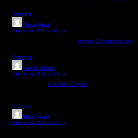
me race-competent in Croydon.
Ответить
Mason Mack
:
9 февраля, 2026 в 7:48 дп
¿Cuál es el costo promedio de un
cerrajero 24 horas barcelona
para abrir una caja fuerte en Barcelona?
Ответить
Joseph Malone
:
9 февраля, 2026 в 8:16 дп
I’m so thankful to
osteopathy Croydon
for helping with my
being pregnant-linked to come back soreness. Croydon mums,
noticeably advocate.
Ответить
Blake Wood
:
9 февраля, 2026 в 8:31 дп
Moving soon and need cash fast? Consider pawning your