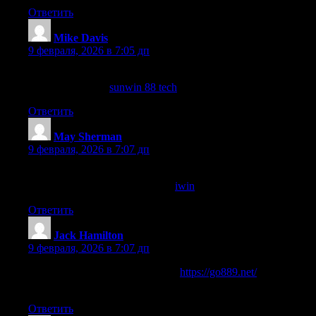
Ответить
Mike Davis
:
9 февраля, 2026 в 7:05 дп
Tại sao lại chọn nơi khác khi mà tất cả đều có ở Sunwin? Rất
đáng trải nghiệm!
sunwin 88 tech
Ответить
May Sherman
:
9 февраля, 2026 в 7:07 дп
Nếu bạn muốn tăng cơ hội thắng lớn thì hãy khám phá các trò
chơi tại iwin ngay hôm nay nhé!
iwin
Ответить
Jack Hamilton
:
9 февраля, 2026 в 7:07 дп
Cảm ơn vì đã chia sẻ thông tin về
https://go889.net/
, mình sẽ
thử ngay lập tức!
Ответить