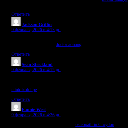
helped me locate Takecare Clinic and get seen quickly.
Ответить
Jackson Griffin
:
9 февраля, 2026 в 4:13 дп
If your hotel is near Ao Nang Beach, Take Care Clinic is close
by. I recommend saving
doctor aonang
just in case.
Ответить
Sean Strickland
:
9 февраля, 2026 в 4:15 дп
For minor injuries or travel health issues on Koh Lipe, the doctor
at TakeCare Clinic was professional and fast. Info posted on
clinic koh lipe
.
Ответить
Fannie West
:
9 февраля, 2026 в 4:26 дп
Great for neck affliction comfort—
osteopath in Croydon
gave