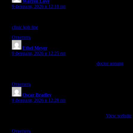
Warren Love
:
9 февраля, 2026 в 12:10 пп
Visiting Koh Lipe soon and looking for a reliable clinic? I found
TakeCare Clinic super helpful—will drop my experience at
clinic koh lipe
for anyone who needs quick doctor info.
Ответить
Ethel Meyer
:
9 февраля, 2026 в 12:25 пп
If you’re planning diving around Krabi, save
doctor aonang
for
Take Care Clinic Ao Nang—handy for checkups or minor
issues.
Ответить
Oscar Bradley
:
9 февраля, 2026 в 12:28 пп
I just developed a gaming rig making use of an all-AMD setup,
and that is awesome! Let’s examine builds over at
View website
!
Ответить