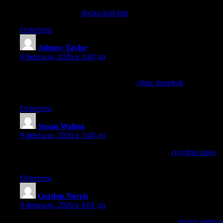
If you’re unsure about which clinic to choose in Koh Yao,
compare options at
doctor koh lipe
.
Ответить
Johnny Taylor
:
9 февраля, 2026 в 3:40 дп
Considering Bangkok for dermatology treatment. If anyone has
experience with skin consultations at
clinic bangkok
, please
share!
Ответить
Susan Walton
:
9 февраля, 2026 в 3:40 дп
Excellent stability of guide remedy and rehab at
croydon osteo
.
Croydon citizens, try out it.
Ответить
Gordon Norris
:
9 февраля, 2026 в 4:01 дп
When I needed a doctor on a weekend in Pattaya,
doctor pattaya