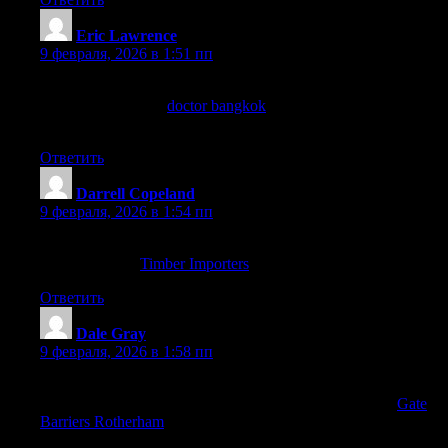
Eric Lawrence
:
9 февраля, 2026 в 1:51 пп
Looking for a reliable Bangkok clinic for routine blood tests and
vaccinations—does
doctor bangkok
offer same-day
appointments?
Ответить
Darrell Copeland
:
9 февраля, 2026 в 1:54 пп
Just finished a DIY project using hardwood timber, and it turned
out beautifully!
Timber Importers
Ответить
Dale Gray
:
9 февраля, 2026 в 1:58 пп
Having remote-controlled access eliminates stressful situations
faced during inclement weather or busy schedules alike!
Gate
Barriers Rotherham