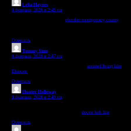
Lelia Haynes
:
9 февраля, 2026 в 2:45 пп
Great option for landlords—
plumber montgomery county
helps
coordinate Montgomery County plumbing across multiple
properties.
Ответить
Tommy Sims
:
9 февраля, 2026 в 2:47 пп
This was very beneficial. For more, visit
assisted living lake
Elsinore
.
Ответить
Hunter Holloway
:
9 февраля, 2026 в 2:49 пп
Quick, clean, and fair pricing at TakeCare Clinic on Koh Lipe. I
compared costs with other options on
doctor koh lipe
.
Ответить