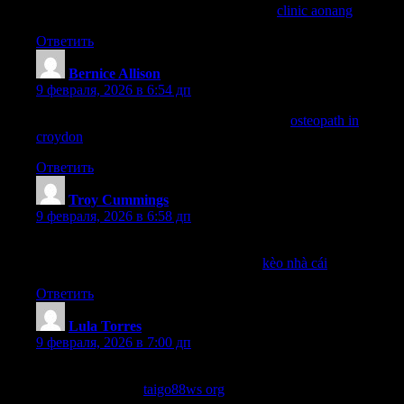
and dressed it professionally. More info at
clinic aonang
.
Ответить
Bernice Allison
:
9 февраля, 2026 в 6:54 дп
They explained each step without a doubt at
osteopath in
croydon
. Very reassuring in Croydon.
Ответить
Troy Cummings
:
9 февраля, 2026 в 6:58 дп
Tôi nghĩ rằng ] sẽ là nguồn động lực lớn lao cho tất cả chúng ta
tiếp tục chinh phục thế giới thú vị này!/
kèo nhà cái
Ответить
Lula Torres
:
9 февраля, 2026 в 7:00 дп
Go88 cung cấp nhiều khuyến mãi hấp dẫn cho người chơi mới,
bạn nên thử ngay!
taigo88ws org