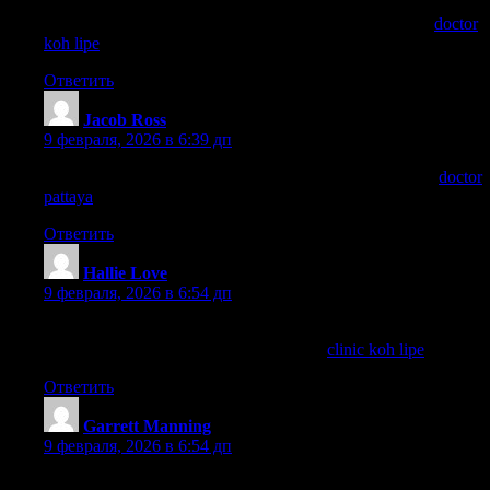
Found after-hours guidance for Koh Yao clinics through
doctor
koh lipe
—super helpful.
Ответить
Jacob Ross
:
9 февраля, 2026 в 6:39 дп
Travel insurance accepted and great follow-up care—see
doctor
pattaya
for Takecare Clinic Doctor Pattaya info.
Ответить
Hallie Love
:
9 февраля, 2026 в 6:54 дп
The clinic had common travel meds in stock—super useful on
Koh Lipe. I added a packing checklist at
clinic koh lipe
.
Ответить
Garrett Manning
:
9 февраля, 2026 в 6:54 дп
Got a scooter scrape? The doctor at Take Care Clinic cleaned