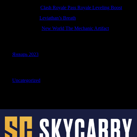
RobertKnift
к
Clash Royale Pass Royale Leveling Boost
Richardfrirl
к
Leviathan’s Breath
Williamallox
к
New World The Mechanic Artifact
Archives
Январь 2023
Categories
Uncategorized