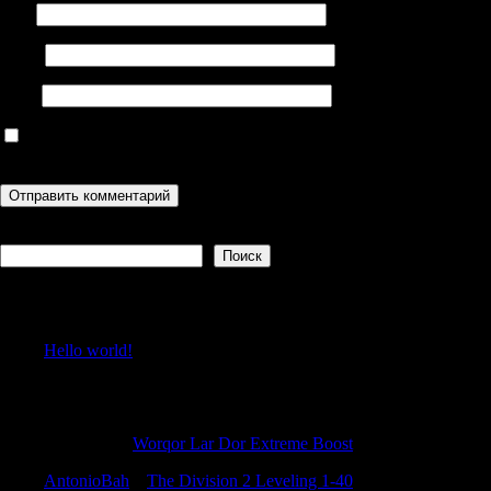
Имя
Email
Сайт
Сохранить моё имя, email и адрес сайта в этом браузере для
последующих моих комментариев.
Поиск
Поиск
Recent Posts
Hello world!
Recent Comments
Gilberthor
к
Worqor Lar Dor Extreme Boost
AntonioBah
к
The Division 2 Leveling 1-40