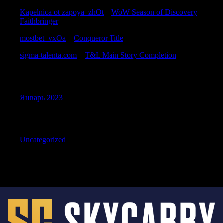
Kapelnica ot zapoya_zhOt
к
WoW Season of Discovery
Faithbringer
mostbet_vxOa
к
Conqueror Title
sigma-talenta.com
к
T&L Main Story Completion
Archives
Январь 2023
Categories
Uncategorized