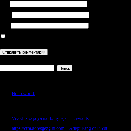
Имя
Email
Сайт
Сохранить моё имя, email и адрес сайта в этом браузере для
последующих моих комментариев.
Поиск
Поиск
Recent Posts
Hello world!
Recent Comments
Vivod iz zapoya na domy_ejst
к
Deviants
https://crm.adresgezgini.com
к
Adept Fang of Ir Yut