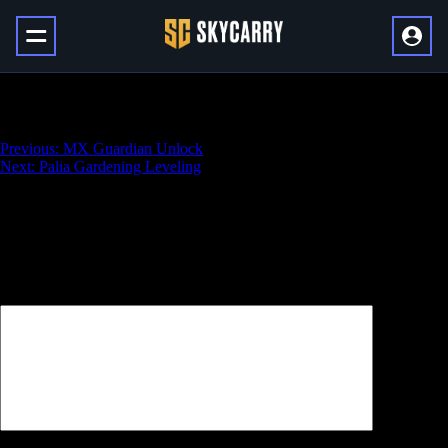
Tarkov Bosses Kill
Навигация
Previous:
MX Guardian Unlock
Next:
Palia Gardening Leveling
по
записям
Добавить комментарий
Ваш адрес email не будет опубликован.
Обязательные поля
помечены
*
Комментарий
*