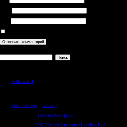
Email
Сайт
Сохранить моё имя, email и адрес сайта в этом браузере дл
Поиск
Поиск
Recent Posts
Hello world!
Recent Comments
Parker Kleven
к
Tailoring
TimothyMit
к
Tazavesh Gearglider
Stewartmar
к
PoE 2 Witch Summoner Leveling Pack