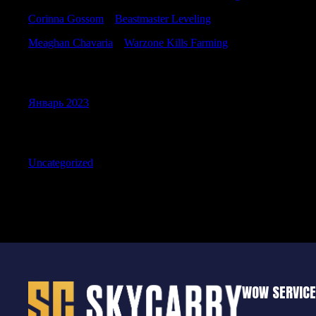
Corinna Gossom
к
Beastmaster Leveling
Meaghan Chavaria
к
Warzone Kills Farming
Archives
Январь 2023
Categories
Uncategorized
WOW SERVIC