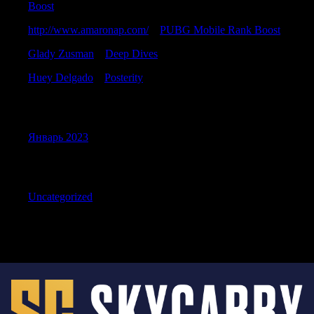
Boost
http://www.amaronap.com/
к
PUBG Mobile Rank Boost
Glady Zusman
к
Deep Dives
Huey Delgado
к
Posterity
Archives
Январь 2023
Categories
Uncategorized