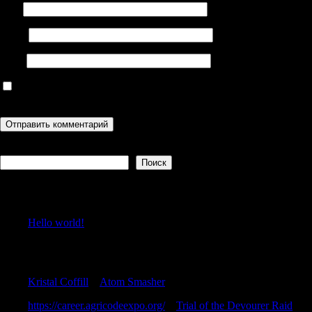
Имя
Email
Сайт
Сохранить моё имя, email и адрес сайта в этом браузере для
последующих моих комментариев.
Поиск
Поиск
Recent Posts
Hello world!
Recent Comments
Kristal Coffill
к
Atom Smasher
https://career.agricodeexpo.org/
к
Trial of the Devourer Raid