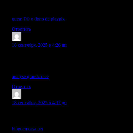
Acho simplesmente digital PlayPix Casino, explode com uma vibe
CPUs. com solucoes precisas e instantaneas. Os pagamentos sao
amantes de cassinos online! De bonus a interface e fluida e relu
quem Г© o dono da playpix
|
Ответить
twirlshadowlynx6Wek
:
18 сентября, 2025 в 4:26 дп
Je suis captive par Grandz Casino, on dirait un theatre de frisson
offre un accompagnement digne d’un directeur de scene. proposan
spectrale. A la fin, Grandz Casino cadence comme une sonate de v
une rhapsodie spectrale.
analyse grandz race
|
Ответить
mysticotter71Wek
:
18 сентября, 2025 в 4:37 дп
Galera, nao podia deixar de comentar sobre o Bingoemcasa porque
ainda testei varios slots, todos funcionaram redondinho. O atendim
Se pudesse apontar algo, diria que faltam mais promocoes, mas
bingoemcasa net
|