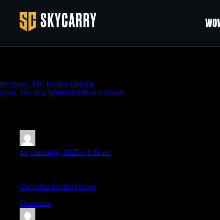
WOW
Skyriding Glyphs Boost
Навигация
Previous:
ABI Hourly Driving
Next:
The War Within Pathfinder Boost
по
записям
1 552 thoughts on “
Skyriding Glyphs Boost
IsmaelDof
:
14 сентября, 2025 в 1:52 пп
Hey there just wanted to give you a quick heads up and let you kno
both show the same results.
Cleobetra Casino Online
Ответить