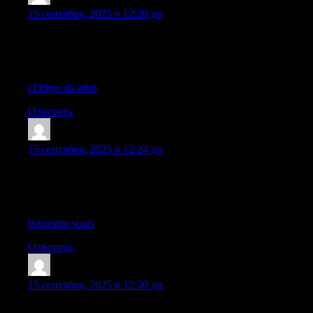
zappyglitterkoala8Wek
:
15 сентября, 2025 в 12:20 дп
Estou pirando com AFun Casino, tem uma vibe de jogo tao vibra
de folia. A equipe do cassino entrega um atendimento que e puro
no cassino seria uma loucura. No fim das contas, AFun Casino va
que torna cada sessao de cassino ainda mais animada.
cГіdigo da afun
|
Ответить
glimmerfizzytoad7Wek
:
15 сентября, 2025 в 12:24 дп
Estou alucinado com BetorSpin Casino, parece uma explosao cos
supernovas. Os agentes do cassino sao rapidos como um foguete 
cassino que explodem como supernovas. No fim das contas, BetorS
cassino brilha com um visual que e puro cosmos, faz voce quere
betorspin scam
|
Ответить
zanyglitterpeacock4Wek
:
15 сентября, 2025 в 12:30 дп
Adoro o balanco de BRCasino, da uma energia de cassino que e pu