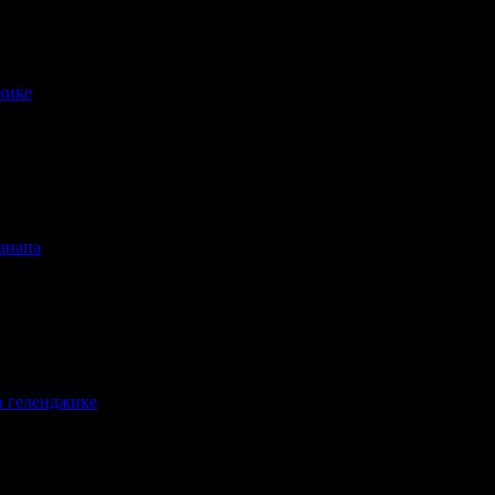
ях, абстиненции и сложных состояниях зависимости.
жике
 детали лечения обсуждаются только с пациентом.
анапа
 детали лечения обсуждаются только с пациентом.
в геленджике