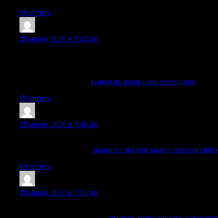
Ответить
Edwinglync
:
28 июля, 2026 в 7:42 пп
Длительное употребление алкоголя в больших количествах 
желании продолжать пить. Запой становится причиной мн
галлюцинаций и белой горячки. Многие выбирают професс
Выяснить больше —
вывод из запоя цена геленджик
Ответить
Thomasses
:
28 июля, 2026 в 7:45 пп
С пациентом работают профильные специалисты, которые
Разобраться лучше —
нарколог на дом вывод новороссийс
Ответить
Ramondup
:
28 июля, 2026 в 7:51 пп
Рекомендации строятся вокруг состояния человека, а не п
Изучить вопрос глубже —
вызвать нарколога на дом ново