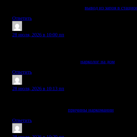
Схема помощи зависит от состояния, стажа употребления,
Получить больше информации —
вывод из запоя в стаци
Ответить
Brandonisoni
:
28 июля, 2026 в 10:00 пп
Нарколог на дом приезжает в экстренных и неотложных си
абстинентного синдрома, медикаментозное вытрезвление,
Помощь оказывается анонимно, без постановки на учет, б
Подробнее можно узнать тут —
нарколог на дом
Ответить
Douglasmix
:
28 июля, 2026 в 10:13 пп
В этой статье рассматривается комплексный подход к изба
достичь стойкого выздоровления.
Кликни, не пожалеешь —
причины наркомании
Ответить
Alfredgew
:
28 июля, 2026 в 10:29 пп