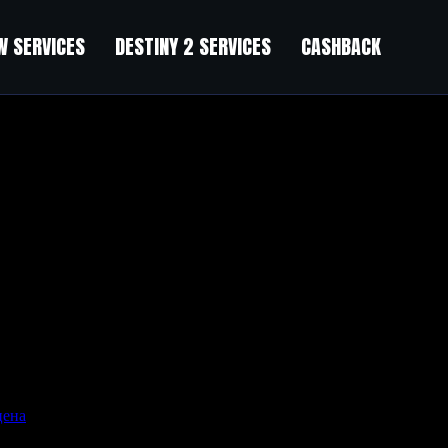
 SERVICES
DESTINY 2 SERVICES
CASHBACK
 for FREE
on Bundle: 3 + 2 for FREE
”
ных напитков, но и целый комплекс мероприятий, включающий о
логическая клиника может предложить вывод из запоя на дому, 
ние, реабилитацию и дальнейшее сопровождение семьи. Такой п
ндивидуально эффективное лечение и снизить вероятность повто
цена