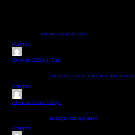
Вывод из запоя — это не бытовое вытрезвление и не попы
стабилизации состояния пациента, снятия алкогольной ин
нервную систему, нарушает сон, ухудшает функции печени,
способен адекватно оценивать опасность, поэтому попытк
необходимостью экстренной госпитализации.
Подробнее —
скорая вывод из запоя
Ответить
Justinfut
:
29 июля, 2026 в 1:45 дп
Помогаем быстро перейти от консультации к конкретному 
Узнать больше —
вывод из запоя в стационаре анонимно 
Ответить
DennisSof
:
29 июля, 2026 в 2:03 дп
Общаемся без осуждения и давления, сохраняя спокойную 
Подробнее тут —
вывод из запоя дешево
Ответить