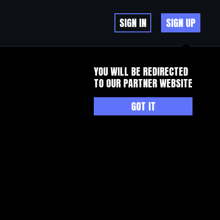
SIGN IN
SIGN UP
YOU WILL BE REDIRECTED
TO OUR PARTNER WEBSITE
GOT IT
чищение и восстановление организма, а также нормализацию
лечение запоя в стационаре, капельницу, детоксикацию,
одход позволяет не просто вывести человека из тяжелого
рного срыва.