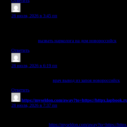
Ответить
Thomasses
:
28 июля, 2026 в 3:45 пп
В Новороссийске наркологическая служба работает круглос
служба работает по принципу круглосуточного дежурства,
больного, длительность приема алкоголя или наркотиков,
Детальнее —
вызвать нарколога на дом новороссийск
Ответить
Claytonviace
:
28 июля, 2026 в 6:19 пп
Помощь можно получить анонимно, с аккуратным оформл
Выяснить больше —
врач вывод из запоя новороссийск
Ответить
https://myseldon.com/away?to=https://httpx.lapbook.r
28 июля, 2026 в 7:37 пп
References:
Montego bay casino
https://myseldon.com/away?to=https://httpx