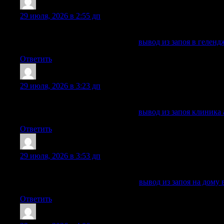
Edwinglync
:
29 июля, 2026 в 2:55 дп
Специалисты регулярно помогают при интоксикации, запо
Получить больше информации —
вывод из запоя в геленд
Ответить
Johnnybon
:
29 июля, 2026 в 3:23 дп
Информация об обращении не передается третьим лицам, а
Получить больше информации —
вывод из запоя клиника 
Ответить
RichardBremo
:
29 июля, 2026 в 3:53 дп
Информация об обращении не передается третьим лицам, а
Исследовать вопрос подробнее —
вывод из запоя на дому 
Ответить
Jimmiejox
: