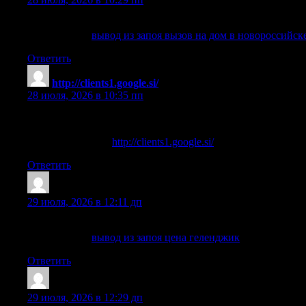
Заявку можно оставить в любое время, специалист быстро
Детальнее —
вывод из запоя вызов на дом в новороссийск
Ответить
http://clients1.google.si/
:
28 июля, 2026 в 10:35 пп
References:
Sky zone las vegas
http://clients1.google.si/
Ответить
RichardBremo
:
29 июля, 2026 в 12:11 дп
Помощь оказывают врачи с практикой в наркологии, псих
Детальнее —
вывод из запоя цена геленджик
Ответить
Claytonviace
:
29 июля, 2026 в 12:29 дп