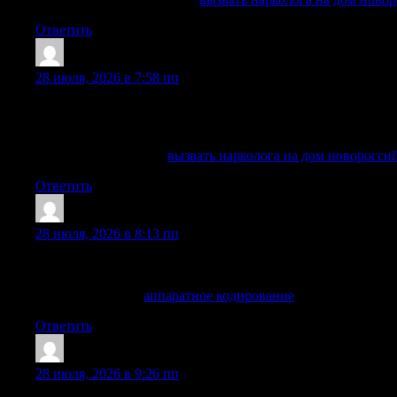
Ответить
Brandonisoni
:
28 июля, 2026 в 7:58 пп
В Новороссийске круглосуточная наркологическая служба 
круглосуточного дежурства, что позволяет оказать быстру
длительность приема алкоголя или наркотиков, наличие х
Углубиться в тему —
вызвать нарколога на дом новоросси
Ответить
Douglasmix
:
28 июля, 2026 в 8:13 пп
Публикация посвящена жизненным историям людей, успешн
желания измениться.
Полезно знать —
аппаратное кодирование
Ответить
Kevinhoany
:
28 июля, 2026 в 9:26 пп