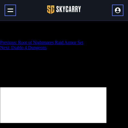
Root of Nightmares Seal (Dream Warrior)
Навигация
Previous:
Root of Nightmares Raid Armor Set
Next:
Diablo 4 Dungeons
по
записям
Добавить комментарий
Ваш адрес email не будет опубликован.
Обязательные поля
помечены
*
Комментарий
*