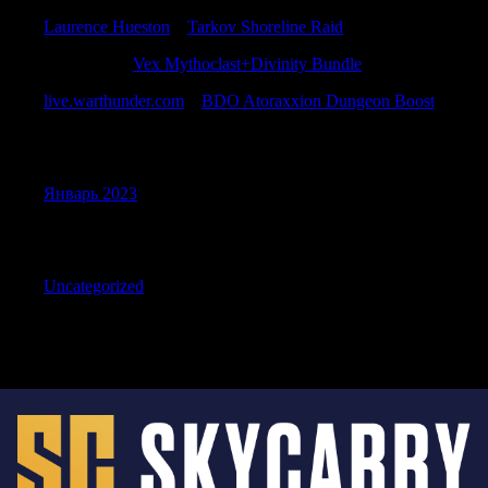
Laurence Hueston
к
Tarkov Shoreline Raid
DavidGex
к
Vex Mythoclast+Divinity Bundle
live.warthunder.com
к
BDO Atoraxxion Dungeon Boost
Archives
Январь 2023
Categories
Uncategorized