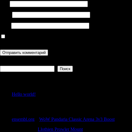
Имя
Email
Сайт
Сохранить моё имя, email и адрес сайта в этом браузере для
последующих моих комментариев.
Поиск
Поиск
Recent Posts
Hello world!
Recent Comments
ensembl.org
к
WoW Pandaria Classic Arena 3v3 Boost
Stewartmar
к
Llothien Prowler Mount