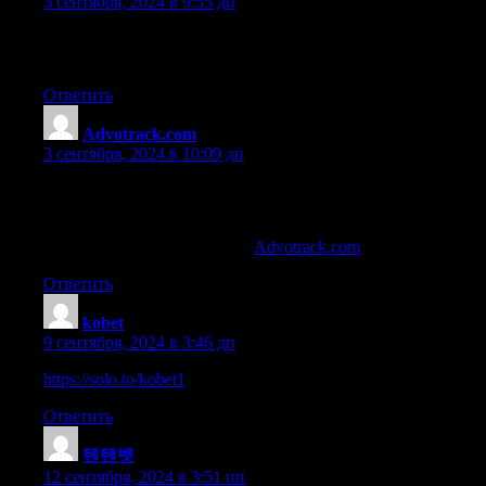
3 сентября, 2024 в 9:55 дп
Hello it’s me, I am also visiting this web page regularly,
this website is actually good and the viewers are genuinely shar
Ответить
Advotrack.com
:
3 сентября, 2024 в 10:09 дп
Plus, some casinos will have reside poker tournaments that
allow you to play on line casino games against other players from
Feel free to surf to my blog …
Advotrack.com
Ответить
kobet
:
9 сентября, 2024 в 3:46 дп
https://solo.to/kobet1
Ответить
텐텐벳
:
12 сентября, 2024 в 3:51 пп