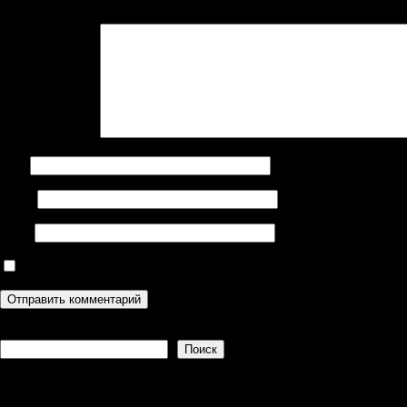
Ваш адрес email не будет опубликован.
Обязательные поля поме
Комментарий
*
Имя
Email
Сайт
Сохранить моё имя, email и адрес сайта в этом браузере дл
Поиск
Поиск
Recent Posts