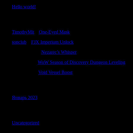
Hello world!
Recent Comments
TimothyMit
к
One-Eyed Mask
sonclub
к
FJX Imperium Unlock
RonaldAnify
к
Nezarec’s Whisper
RobertPew
к
WoW Season of Discovery Dungeon Leveling
DarrenZem
к
Void Vessel Boost
Archives
Январь 2023
Categories
Uncategorized