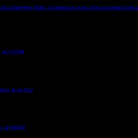
ED8590EBB2B3-EB8F99EC9DBC-EC8694EBA3A8EC8598-EBA994EC
wr_id=153748
=31&wr_id=417622
wr_id=888307