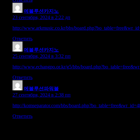
에볼루션카지노
:
23 сентября, 2024 в 2:22 дп
http://www.arkmusic.co.kr/bbs/board.php?bo_table=free&wr_i
Ответить
에볼루션카지노
:
25 сентября, 2024 в 3:32 пп
http://www.echangpo.or.kr/g5/bbs/board.php?bo_table=free&w
Ответить
에볼루션파워볼
:
27 сентября, 2024 в 2:38 пп
http://komseparator.com/bbs/board.php?bo_table=free&wr_id=
Ответить
Добавить комментарий