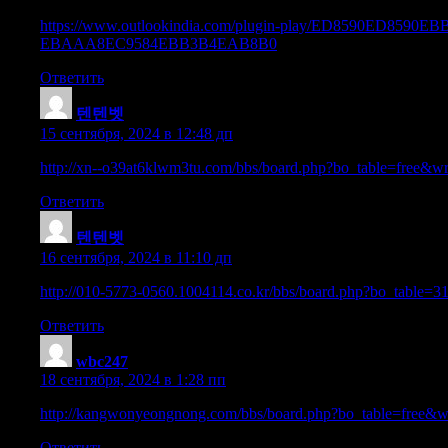
https://www.outlookindia.com/plugin-play/ED8590
EBAAA8EC9584EBB3B4EAB8B0
Ответить
텐텐벳
:
15 сентября, 2024 в 12:48 дп
http://xn--o39at6klwm3tu.com/bbs/board.php?bo_table=free&
Ответить
텐텐벳
:
16 сентября, 2024 в 11:10 дп
http://010-5773-0560.1004114.co.kr/bbs/board.php?bo_table
Ответить
wbc247
:
18 сентября, 2024 в 1:28 пп
http://kangwonyeongnong.com/bbs/board.php?bo_table=free&
Ответить