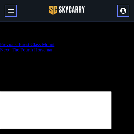
Rogue Class Mount
Навигация
Previous:
Priest Class Mount
Next:
The Fourth Horseman
по
записям
Добавить комментарий
Ваш адрес email не будет опубликован.
Обязательные поля
помечены
*
Комментарий
*