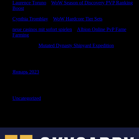
Laurence Toruno
к
WoW Season of Discovery PVP Ranking
Boost
Cynthia Tromblay
к
WoW Hardcore Tier Sets
neue casinos mit sofort spielen
к
Albion Online PvP Fame
Farming
JamiePlalk
к
Mutated Dynasty Shipyard Expedition
Archives
Январь 2023
Categories
Uncategorized