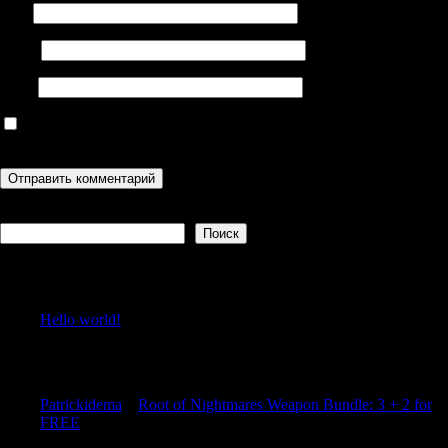
Имя
Email
Сайт
Сохранить моё имя, email и адрес сайта в этом браузере для
последующих моих комментариев.
Поиск
Поиск
Recent Posts
Hello world!
Recent Comments
Patrickidema
к
Root of Nightmares Weapon Bundle: 3 + 2 for
FREE