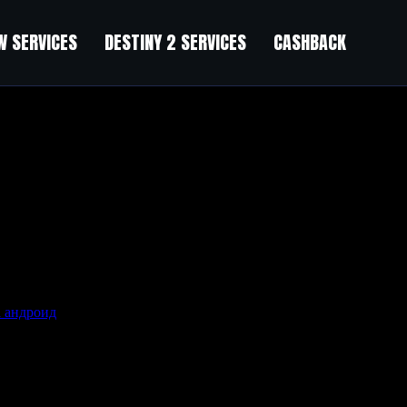
 SERVICES
DESTINY 2 SERVICES
CASHBACK
на андроид
и получите доступ к игре.