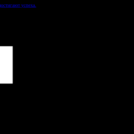
достигают успеха.
чены
*
я последующих моих комментариев.