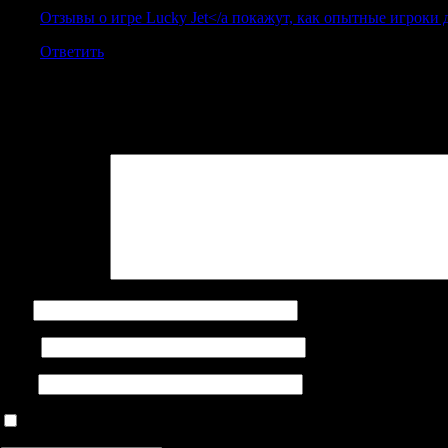
Отзывы о игре Lucky Jet</a покажут, как опытные игроки 
Ответить
Добавить комментарий
Ваш адрес email не будет опубликован.
Обязательные поля поме
Комментарий
*
Имя
Email
Сайт
Сохранить моё имя, email и адрес сайта в этом браузере дл