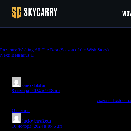
WOW
Riven’s Lair
Навигация
Previous:
Wishing All The Best (Season of the Wish Story)
Next:
Belisarius-D
по
записям
2 thoughts on “
Riven’s Lair
”
onexslotsfun
:
8 ноября, 2024 в 9:08 пп
Для скачивания на смартфон используйте
скачать 1xslots 
Ответить
luckyjetraketa
:
10 ноября, 2024 в 8:46 дп