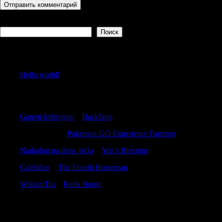
Поиск
Поиск
Recent Posts
Hello world!
Recent Comments
Garrett Imbrogno
к
Backfang
RobertMaita
к
Pokemon GO Experience Farming
Narkolog na dom_lzOa
к
Yen’s Blessing
Calebdon
к
The Fourth Horseman
WilliamTus
к
Rank Boost
Archives