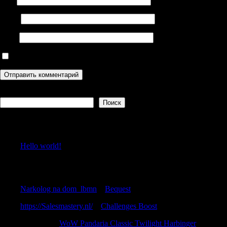
Email
Сайт
Сохранить моё имя, email и адрес сайта в этом браузере дл
Поиск
Поиск
Recent Posts
Hello world!
Recent Comments
Narkolog na dom_lbmn
к
Bequest
https://Salesmastery.nl/
к
Challenges Boost
Calebdon
к
WoW Pandaria Classic Twilight Harbinger