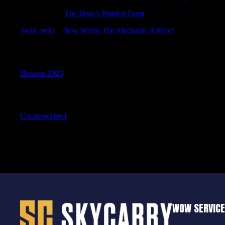
WilliamTus
к
The Hero’s Burden Farm
1win_pvkr
к
New World The Mechanic Artifact
Archives
Январь 2023
Categories
Uncategorized
WOW SERVIC