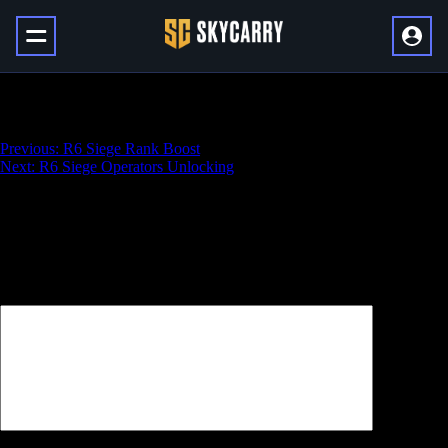
R6 Siege Net Wins
Навигация
Previous:
R6 Siege Rank Boost
Next:
R6 Siege Operators Unlocking
по
записям
Добавить комментарий
Ваш адрес email не будет опубликован.
Обязательные поля
помечены
*
Комментарий
*