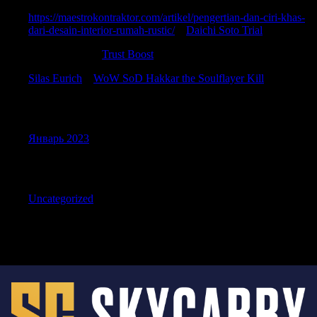
https://maestrokontraktor.com/artikel/pengertian-dan-ciri-khas-
dari-desain-interior-rumah-rustic/
к
Daichi Soto Trial
DouglasTharf
к
Trust Boost
Silas Eurich
к
WoW SoD Hakkar the Soulflayer Kill
Archives
Январь 2023
Categories
Uncategorized