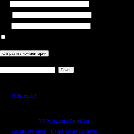
Имя
Email
Сайт
Сохранить моё имя, email и адрес сайта в этом браузере для
последующих моих комментариев.
Поиск
Поиск
Recent Posts
Hello world!
Recent Comments
SamuelBub
к
VS Pyroelectric Propellant
Louetta Dekenipp
к
Kappa Secure Container