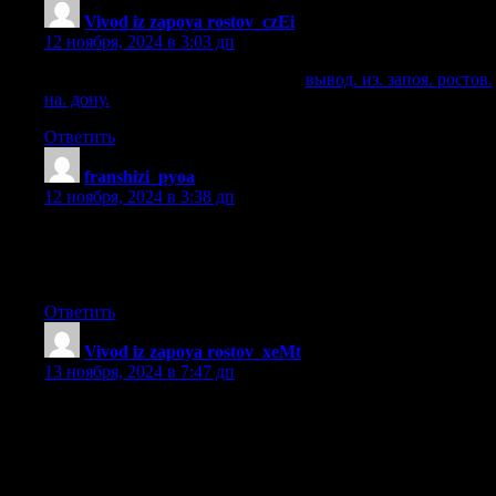
Vivod iz zapoya rostov_czEi
:
12 ноября, 2024 в 3:03 дп
вывод. из. запоя. ростов. на. дону.
вывод. из. запоя. ростов.
на. дону.
.
Ответить
franshizi_pyoa
:
12 ноября, 2024 в 3:38 дп
франшизы для малого бизнеса
[url=https://franshizy18.ru/]франшизы для малого
бизнеса[/url] .
Ответить
Vivod iz zapoya rostov_xeMt
:
13 ноября, 2024 в 7:47 дп
анонимный. вывод. из. запоя. ростов.
[url=http://chesskomi.borda.ru/?1-8-0-00003044-000-0-0-
1730725479]http://chesskomi.borda.ru/?1-8-0-00003044-000-0-
0-1730725479[/url] .