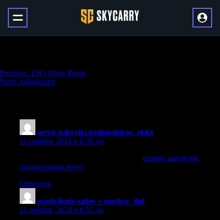
Prosecutor
Навигация
Previous:
ESO Skins Boost
Next:
Adjudicator
по
записям
118 thoughts on “
Prosecutor
”
servis nakrytki podpischikov_rbKt
:
11 ноября, 2024 в 6:38 дп
сервис накрутки подписчиков ютуб
сервис накрутки
подписчиков ютуб
.
Ответить
prodvijenie saitov v moskve_jjpl
:
11 ноября, 2024 в 6:55 дп