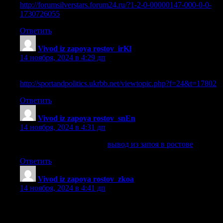
http://forumsilverstars.forum24.ru/?1-2-0-00000147-000-0-0-
1730726055
.
Ответить
Vivod iz zapoya rostov_irKl
:
14 ноября, 2024 в 4:29 дп
вывод из запоя анонимно ростов
http://sportandpolitics.ukrbb.net/viewtopic.php?f=24&t=17802
.
Ответить
Vivod iz zapoya rostov_snEn
:
14 ноября, 2024 в 4:31 дп
вывод из запоя в ростове
вывод из запоя в ростове
.
Ответить
Vivod iz zapoya rostov_zkoa
:
14 ноября, 2024 в 4:41 дп
быстрый вывод из запоя ростов [url=https://belbeer.borda.ru/?
1-6-0-00000753-000-0-0-1730726409/]belbeer.borda.ru/?1-6-0-
00000753-000-0-0-1730726409[/url] .