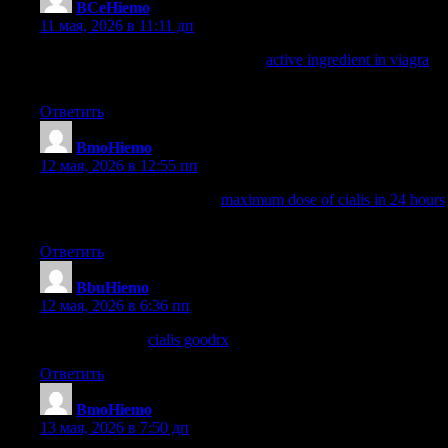
BCeHiemo
:
11 мая, 2026 в 11:11 дп
how to tell if a man is taking viagra
active ingredient in viagra
viagra otc
Ответить
BmoHiemo
:
12 мая, 2026 в 12:55 пп
cialis dosage for 70 year old
maximum dose of cialis in 24 hours
viagra and cialis
Ответить
BbuHiemo
:
12 мая, 2026 в 6:36 пп
tadalafil vs cialis
cialis goodrx
cialis generic cost
Ответить
BmoHiemo
:
13 мая, 2026 в 7:50 дп