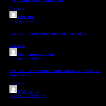
https://pharmacologymaximum.com/
best online pharmacy
Ответить
LfvHiemo
:
4 июля, 2026 в 7:43 дп
best no prescription pharmacy
https://healthpharmacology.com/medications/tadalafil/
pharmacy
no prescription required
Ответить
Healthismoreimportant
:
5 июля, 2026 в 9:44 пп
rexall pharmacy store hours
https://healthismoreimportant.com/health-topics/pde5-generic-
equivalence/
montelukast online pharmacy
Ответить
Meddosehub
:
6 июля, 2026 в 9:21 дп
dapoxetine in dubai pharmacy