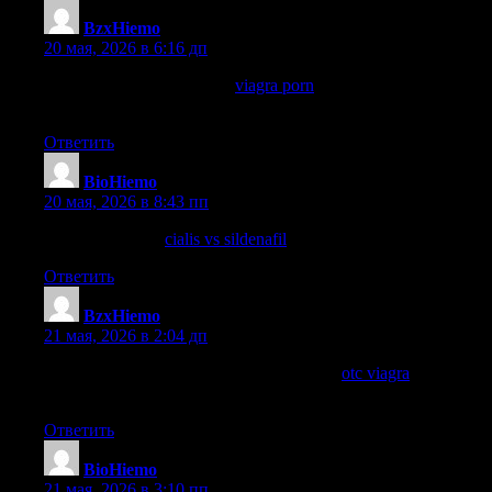
BzxHiemo
:
20 мая, 2026 в 6:16 дп
cvs viagra over the counter
viagra porn
what happens if a girl
takes viagra
Ответить
BioHiemo
:
20 мая, 2026 в 8:43 пп
sildenafil goodrx
cialis vs sildenafil
sildenafil uses
Ответить
BzxHiemo
:
21 мая, 2026 в 2:04 дп
what to expect when husband takes viagra
otc viagra
does
viagra make you bigger
Ответить
BioHiemo
:
21 мая, 2026 в 3:10 пп