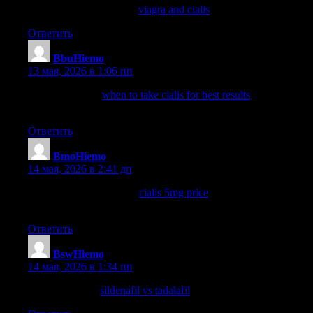
cialis vs viagra vs levitra
viagra and cialis
generic cialis name
Ответить
BbuHiemo
:
13 мая, 2026 в 1:06 пп
viagra and cialis
when to take cialis for best results
cialis 20mg
benefits
Ответить
BmoHiemo
:
14 мая, 2026 в 2:41 дп
cialis and blood pressure
cialis 5mg price
mixing viagra and
cialis reddit
Ответить
BswHiemo
:
14 мая, 2026 в 1:34 пп
what is tadalafil
sildenafil vs tadalafil
mambo 36 tadalafil 20 mg