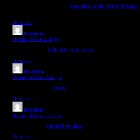
does viagra work on women
does viagra make your dick bigger
viagra without prescription
Ответить
BioHiemo
:
19 мая, 2026 в 6:29 дп
sildenafil reviews
sildenafil citrate tablets
hims sildenafil
Ответить
BzxHiemo
:
19 мая, 2026 в 11:47 дп
cbd viagra gummies
viagra
viagra pills
Ответить
BioHiemo
:
20 мая, 2026 в 12:52 дп
sildenafil dosage
sildenafil vs viagra
sildenafil 50 mg price
Ответить