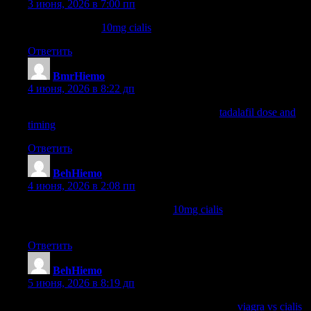
3 июня, 2026 в 7:00 пп
does cialis work
10mg cialis
cialis daily dosage
Ответить
BmrHiemo
:
4 июня, 2026 в 8:22 дп
how long does tadalafil stay in your system
tadalafil dose and
timing
amino tadalafil
Ответить
BehHiemo
:
4 июня, 2026 в 2:08 пп
can i take two 5mg cialis at once
10mg cialis
maximum dose of
cialis
Ответить
BehHiemo
:
5 июня, 2026 в 8:19 дп
what is the difference between cialis and viagra
viagra vs cialis