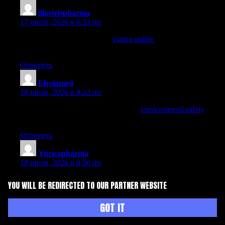
illustrispharma
:
17 июля, 2026 в 6:33 пп
generic viagra usa pharmacy
viagra online
best online pharmacy
generic levitra
Ответить
Elysiamed
:
18 июля, 2026 в 8:22 пп
unicare pharmacy dublin artane castle
corticosteroid safety
viagra online pharmacy europe
Ответить
Yuricapharma
:
18 июля, 2026 в 8:56 пп
online pharmacy store in india
Accutane
rite aid store hours
YOU WILL BE REDIRECTED TO OUR PARTNER WEBSITE
pharmacy
GOT IT
Ответить
Helionrx
: