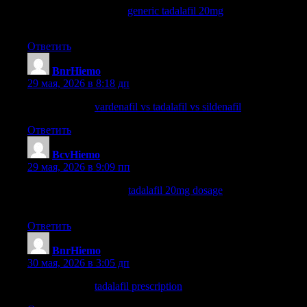
tadalafil dosage 60 mg
generic tadalafil 20mg
vardenafil vs
tadalafil vs sildenafil
Ответить
BnrHiemo
:
29 мая, 2026 в 8:18 дп
tadalafil 20 mg
vardenafil vs tadalafil vs sildenafil
tadalafil buy
Ответить
BcvHiemo
:
29 мая, 2026 в 9:09 пп
tadalafil 10mg reviews
tadalafil 20mg dosage
generic tadalafil
20mg price
Ответить
BnrHiemo
:
30 мая, 2026 в 3:05 дп
tadalafil 10 mg
tadalafil prescription
how to take tadalafil