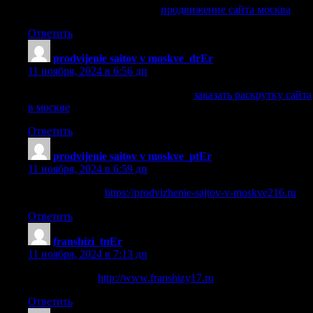
продвижение сайта москва
продвижение сайта москва
.
Ответить
prodvijenie saitov v moskve_drEr
:
11 ноября, 2024 в 6:56 дп
заказать раскрутку сайта в москве
заказать раскрутку сайта
в москве
.
Ответить
prodvijenie saitov v moskve_ptEr
:
11 ноября, 2024 в 6:59 дп
int-net-partner ru
https://prodvizhenie-sajtov-v-moskve216.ru
.
Ответить
franshizi_tnEr
:
11 ноября, 2024 в 7:13 дп
франшиза топ
http://www.franshizy17.ru
.
Ответить