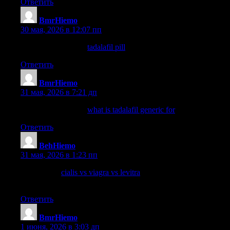
Ответить
BmrHiemo
:
30 мая, 2026 в 12:07 пп
cialis tadalafil 20mg
tadalafil pill
what is tadalafil
Ответить
BmrHiemo
:
31 мая, 2026 в 7:21 дп
tadalafil interactions
what is tadalafil generic for
tadalafil cost
Ответить
BehHiemo
:
31 мая, 2026 в 1:23 пп
is cialis safe
cialis vs viagra vs levitra
how long does it take cialis
to work
Ответить
BmrHiemo
:
1 июня, 2026 в 3:03 дп