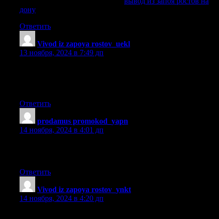
вывод из запоя ростов на дону
вывод из запоя ростов на
дону
.
Ответить
Vivod iz zapoya rostov_uekl
:
13 ноября, 2024 в 7:49 дп
вывод из запоя дешево ростов-на-дону
[url=https://odessaforum.0pk.me/viewtopic.php?
id=10053/]odessaforum.0pk.me/viewtopic.php?id=10053[/url] .
Ответить
prodamus promokod_yapn
:
14 ноября, 2024 в 4:01 дп
продамус промокод скидка [url=http://prodamus-
promokod1.ru]http://prodamus-promokod1.ru[/url] .
Ответить
Vivod iz zapoya rostov_ynkt
:
14 ноября, 2024 в 4:20 дп
вывод из запоя круглосуточно