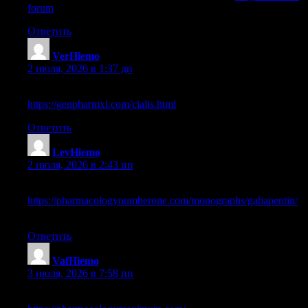
forum
cialis walmart
Ответить
VerHiemo
:
2 июля, 2026 в 1:37 дп
non prescription online pharmacy
https://genpharmxl.com/cialis.html
is world pharmacy store legit
Ответить
LevHiemo
:
2 июля, 2026 в 2:43 пп
trustworthy canadian pharmacy
https://pharmacologynumberone.com/monographs/gabapentin/
mexican pharmacy
Ответить
VafHiemo
:
3 июля, 2026 в 7:58 пп
online viagra pharmacy reviews