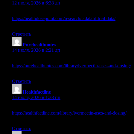
12 июля, 2026 в 6:38 дп
reputable overseas online pharmacies
https://healthdosepoint.com/research/tadalafil-trial-data/
capsule
online pharmacy
Ответить
Purehealthnotes
:
14 июля, 2026 в 2:21 дп
community rx pharmacy warren mi
https://purehealthnotes.com/library/ivermectin-uses-and-dosing/
canadian mail order pharmacy
Ответить
Healthfactline
:
14 июля, 2026 в 1:38 пп
viagra online pharmacy reviews
https://healthfactline.com/library/ivermectin-uses-and-dosing/
us
online pharmacy
Ответить