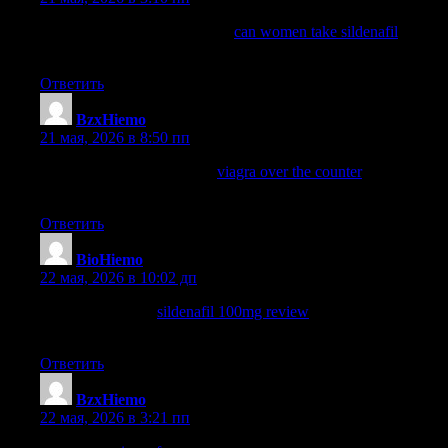
can i take 200 mg of sildenafil
can women take sildenafil
can i
take 150 mg of sildenafil
Ответить
BzxHiemo
:
21 мая, 2026 в 8:50 пп
best price for viagra 100mg
viagra over the counter
what to
expect when husband takes viagra
Ответить
BioHiemo
:
22 мая, 2026 в 10:02 дп
sildenafil for dogs
sildenafil 100mg review
sildenafil online
prescription
Ответить
BzxHiemo
:
22 мая, 2026 в 3:21 пп