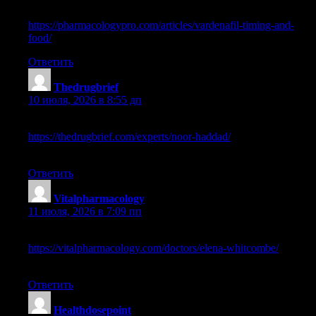
online pre pharmacy programs
https://pharmacologypro.com/articles/vardenafil-timing-and-
food/
people pharmacy zyrtec
Ответить
Thedrugbrief
:
10 июля, 2026 в 8:55 дп
inhouse pharmacy domperidone
https://thedrugbrief.com/experts/noor-haddad/
generic viagra
online us pharmacy
Ответить
Vitalpharmacology
:
11 июля, 2026 в 7:09 пп
publix pharmacy doxycycline
https://vitalpharmacology.com/doctors/elena-whitcombe/
sav on
pharmacy store locator
Ответить
Healthdosepoint
: