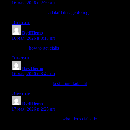
16 мая, 2026 в 2:39 дп
tadalafil sublingual
tadalafil dosage 40 mg
tadalafil 20mg price
Ответить
BvdHiemo
:
16 мая, 2026 в 8:18 дп
cialis pill
how to get cialis
viagra and cialis
Ответить
BswHiemo
:
16 мая, 2026 в 8:42 пп
tadalafil tablets 20 mg
best liquid tadalafil
tadalafil canada
Ответить
BvdHiemo
:
17 мая, 2026 в 2:25 дп
how long for cialis to work
what does cialis do
can you take
cialis and viagra together