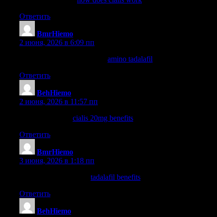
Ответить
BmrHiemo
:
2 июня, 2026 в 6:09 пп
tadalafil 5 mg para que sirve
amino tadalafil
buy tadalafil online
Ответить
BehHiemo
:
2 июня, 2026 в 11:57 пп
cialis side effects
cialis 20mg benefits
sildenafil vs cialis
Ответить
BmrHiemo
:
3 июня, 2026 в 1:18 пп
tadalafil 10mg reviews
tadalafil benefits
tadalafil 5mg price
Ответить
BehHiemo
: