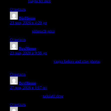
viagra pills
viagra for men
buying viagra
Ответить
BioHiemo
:
23 мая, 2026 в 4:29 дп
buy sildenafil
sildenafil price
sildenafil 50 mg price at walmart
Ответить
BzxHiemo
:
23 мая, 2026 в 9:56 дп
how much does viagra cost
viagra before and after photos
benefits of taking viagra daily
Ответить
BcvHiemo
:
27 мая, 2026 в 1:17 пп
sildenafil vs tadalafil
tadalafil dose
cheap tadalafil
Ответить