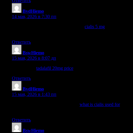
Ответить
BvdHiemo
:
14 мая, 2026 в 7:30 пп
can you take viagra and cialis together
cialis 5 mg
cialis vs
sildenafil
Ответить
BswHiemo
:
15 мая, 2026 в 8:07 дп
tadalafil buy
tadalafil 20mg price
tadalafil sublingual
Ответить
BvdHiemo
:
15 мая, 2026 в 1:43 пп
how long does it take cialis to work
what is cialis used for
viagra
and cialis
Ответить
BswHiemo
: