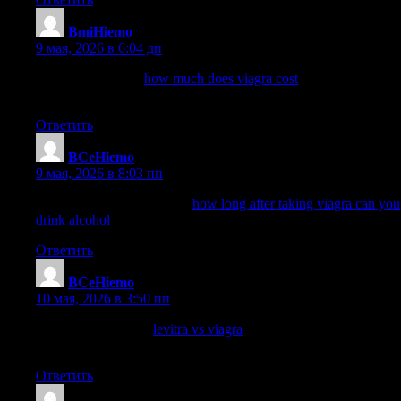
BmiHiemo
:
9 мая, 2026 в 6:04 дп
how to take viagra
how much does viagra cost
is viagra bad for
you
Ответить
BCeHiemo
:
9 мая, 2026 в 8:03 пп
will 5 year old viagra work
how long after taking viagra can you
drink alcohol
viagra pill for men
Ответить
BCeHiemo
:
10 мая, 2026 в 3:50 пп
cbd viagra gummies
levitra vs viagra
is 20mg cialis equal to
100mg viagra
Ответить