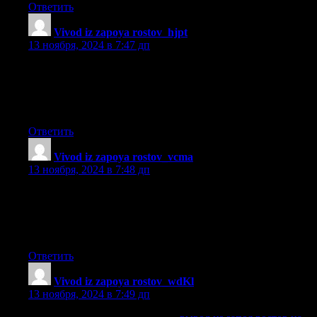
Ответить
Vivod iz zapoya rostov_hjpt
:
13 ноября, 2024 в 7:47 дп
вывод из запоя на дому ростов недорого
[url=http://www.automobilist.forum24.ru/?1-19-0-00000137-
000-0-0-1730725245]http://www.automobilist.forum24.ru/?1-
19-0-00000137-000-0-0-1730725245[/url] .
Ответить
Vivod iz zapoya rostov_vcma
:
13 ноября, 2024 в 7:48 дп
нарколог на дом вывод из запоя ростов
[url=https://familyportal.forumrom.com/viewtopic.php?
id=28563]https://familyportal.forumrom.com/viewtopic.php?
id=28563[/url] .
Ответить
Vivod iz zapoya rostov_wdKl
:
13 ноября, 2024 в 7:49 дп