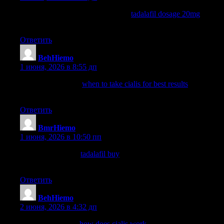
does tadalafil make you last longer
tadalafil dosage 20mg
bluechew tadalafil review
Ответить
BehHiemo
:
1 июня, 2026 в 8:55 дп
cialis generic name
when to take cialis for best results
how often
can you take cialis
Ответить
BmrHiemo
:
1 июня, 2026 в 10:50 пп
tadalafil 5mg price
tadalafil buy
difference between sildenafil
and tadalafil
Ответить
BehHiemo
:
2 июня, 2026 в 4:32 дп
cialis daily dosage
how does cialis work
cialis half life