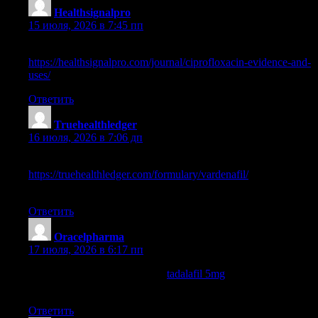
Healthsignalpro
:
15 июля, 2026 в 7:45 пп
compounding pharmacy viagra
https://healthsignalpro.com/journal/ciprofloxacin-evidence-and-
uses/
percocet online no prescription pharmacy
Ответить
Truehealthledger
:
16 июля, 2026 в 7:06 дп
online pharmacy no prescription ultram
https://truehealthledger.com/formulary/vardenafil/
online
canadian pharmacy review
Ответить
Oracelpharma
:
17 июля, 2026 в 6:17 пп
best online mexican pharmacy
tadalafil 5mg
safeway pharmacy
store 1818
Ответить