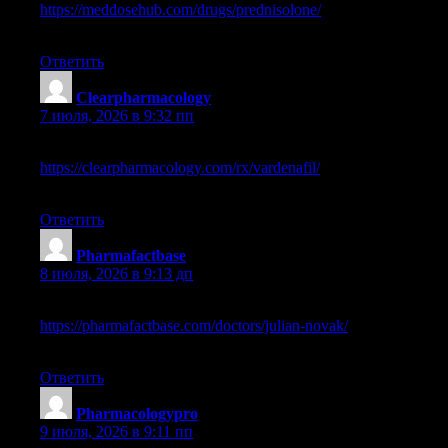
https://meddosehub.com/drugs/prednisolone/
legit online
pharmacy viagra
Ответить
Clearpharmacology
:
7 июля, 2026 в 9:32 пп
online pharmacy reviews provigil
https://clearpharmacology.com/rx/vardenafil/
rite aid pharmacy
viagra cost
Ответить
Pharmafactbase
:
8 июля, 2026 в 9:13 дп
united healthcare online pharmacy
https://pharmafactbase.com/doctors/julian-novak/
cialis india
online pharmacy
Ответить
Pharmacologypro
:
9 июля, 2026 в 9:11 пп