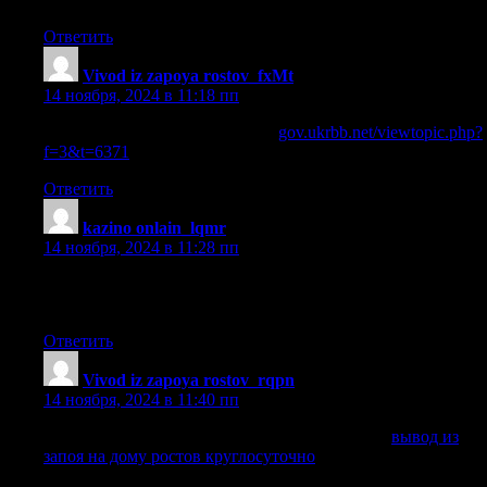
Ответить
Vivod iz zapoya rostov_fxMt
:
14 ноября, 2024 в 11:18 пп
вывод из запоя ростов-на-дону
gov.ukrbb.net/viewtopic.php?
f=3&t=6371
.
Ответить
kazino onlain_lqmr
:
14 ноября, 2024 в 11:28 пп
лучшие онлайн казино [url=www.casino-
bonus.by]www.casino-bonus.by[/url] .
Ответить
Vivod iz zapoya rostov_rqpn
:
14 ноября, 2024 в 11:40 пп
вывод из запоя на дому ростов круглосуточно
вывод из
запоя на дому ростов круглосуточно
.