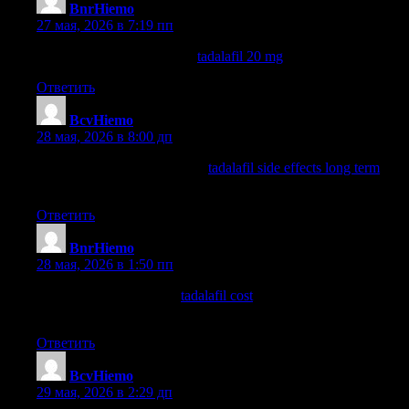
BnrHiemo
:
27 мая, 2026 в 7:19 пп
tadalafil 5mg price walmart
tadalafil 20 mg
tadalafil 5mg
Ответить
BcvHiemo
:
28 мая, 2026 в 8:00 дп
tadalafil how long does it last
tadalafil side effects long term
tadalafil cost
Ответить
BnrHiemo
:
28 мая, 2026 в 1:50 пп
what is tadalafil used for
tadalafil cost
how long does tadalafil
take to work
Ответить
BcvHiemo
:
29 мая, 2026 в 2:29 дп