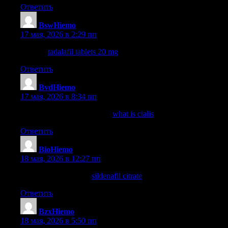
Ответить
BswHiemo
:
17 мая, 2026 в 2:29 пп
tadalafil
tadalafil tablets 20 mg
tadalafil troche
Ответить
BvdHiemo
:
17 мая, 2026 в 8:34 пп
cialis dosage for 70 year old
what is cialis
how to take cialis
Ответить
BioHiemo
:
18 мая, 2026 в 12:27 пп
sildenafil 50 mg price
sildenafil citrate
sildenafil over the counter
Ответить
BzxHiemo
:
18 мая, 2026 в 5:50 пп