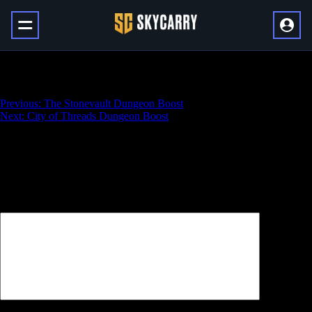
Priory of the Sacred Flame Dungeon Boost
Навигация
Previous:
The Stonevault Dungeon Boost
Next:
City of Threads Dungeon Boost
по
записям
Добавить комментарий
Ваш адрес email не будет опубликован.
Обязательные поля
помечены
*
Комментарий
*