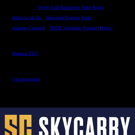
Thomaspef
к
WoW SoD Blackrock Spire Boost
https://sc.sfc.hk
к
Dawning Essence Farm
Solange Crotwell
к
FREE Voidspire Normal+Heroic
Archives
Январь 2023
Categories
Uncategorized