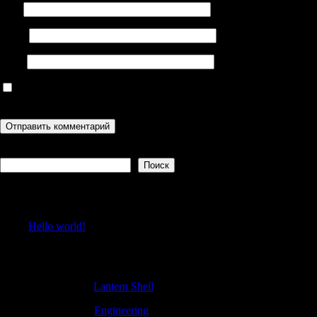
Имя
Email
Сайт
Сохранить моё имя, email и адрес сайта в этом браузере для
последующих моих комментариев.
Поиск
Поиск
Recent Posts
Hello world!
Recent Comments
CraigNeepe
к
Lantern Shell
Stephencam
к
Engineering