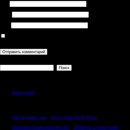
Имя
Email
Сайт
Сохранить моё имя, email и адрес сайта в этом браузере для
последующих моих комментариев.
Поиск
Поиск
Recent Posts
Hello world!
Recent Comments
Shkola onlain_oiea
к
Hero of the Horde Boost
guatemala.Clasificadoscrd.com
к
Helldivers 2 Super Earth