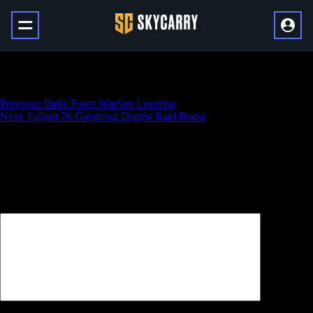
PoE 2 Uncut Support Gems
Навигация
Previous:
Delta Force Warfare Leveling
Next:
Fallout 76 Gleaming Depths Raid Boost
по
записям
Добавить комментарий
Ваш адрес email не будет опубликован.
Обязательные поля
помечены
*
Комментарий
*