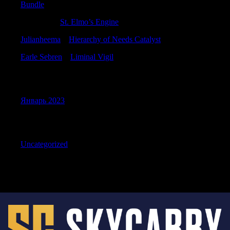
Bundle
Calebdon
к
St. Elmo’s Engine
Julianheema
к
Hierarchy of Needs Catalyst
Earle Sebren
к
Liminal Vigil
Archives
Январь 2023
Categories
Uncategorized