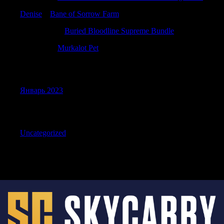
Denise
к
Bane of Sorrow Farm
Richardfrirl
к
Buried Bloodline Supreme Bundle
JamesFef
к
Murkalot Pet
Archives
Январь 2023
Categories
Uncategorized