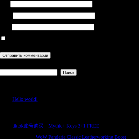
Имя
Email
Сайт
Сохранить моё имя, email и адрес сайта в этом браузере для
последующих моих комментариев.
Поиск
Поиск
Recent Posts
Hello world!
Recent Comments
tiktok账号购买
к
Mythic+ Keys 3+1 FREE
JamesFef
к
WoW Pandaria Classic Leatherworking Boost