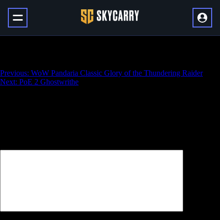
PoE 2 Ghostmarch
Навигация
Previous:
WoW Pandaria Classic Glory of the Thundering Raider
Next:
PoE 2 Ghostwrithe
по
записям
Добавить комментарий
Ваш адрес email не будет опубликован.
Обязательные поля
помечены
*
Комментарий
*