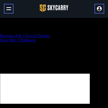
PoE 2 Ezomyte Peak
Навигация
Previous:
PoE 2 Eye of Chayula
Next:
PoE 2 Fireflower
по
записям
Добавить комментарий
Ваш адрес email не будет опубликован.
Обязательные поля
помечены
*
Комментарий
*