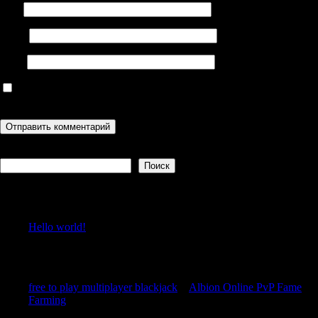
Имя
Email
Сайт
Сохранить моё имя, email и адрес сайта в этом браузере для
последующих моих комментариев.
Поиск
Поиск
Recent Posts
Hello world!
Recent Comments
free to play multiplayer blackjack
к
Albion Online PvP Fame
Farming