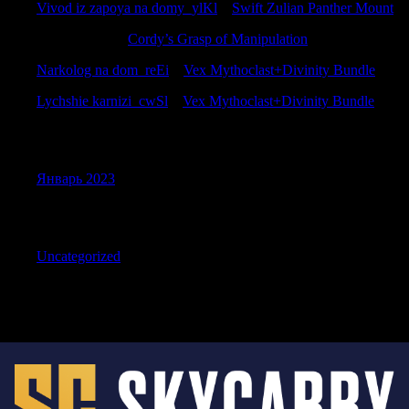
Vivod iz zapoya na domy_ylKl
к
Swift Zulian Panther Mount
PatrickLeank
к
Cordy’s Grasp of Manipulation
Narkolog na dom_reEi
к
Vex Mythoclast+Divinity Bundle
Lychshie karnizi_cwSl
к
Vex Mythoclast+Divinity Bundle
Archives
Январь 2023
Categories
Uncategorized