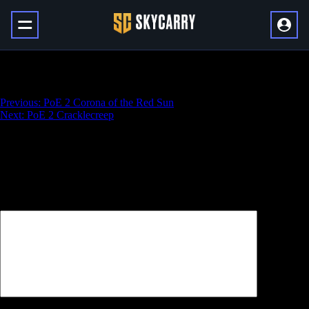
PoE 2 Coward’s Legacy
Навигация
Previous:
PoE 2 Corona of the Red Sun
Next:
PoE 2 Cracklecreep
по
записям
Добавить комментарий
Ваш адрес email не будет опубликован.
Обязательные поля
помечены
*
Комментарий
*