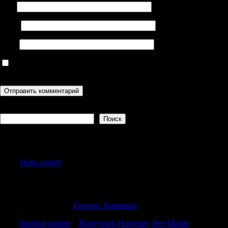
Имя
Email
Сайт
Сохранить моё имя, email и адрес сайта в этом браузере для
последующих моих комментариев.
Поиск
Поиск
Recent Posts
Hello world!
Recent Comments
ThomasBeing
к
Forensic Nightmare
harmful content
к
Honeyback Harvester, Bee Mount