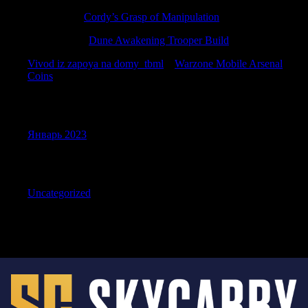
DavidGex
к
Cordy’s Grasp of Manipulation
DarrenZem
к
Dune Awakening Trooper Build
Vivod iz zapoya na domy_tbml
к
Warzone Mobile Arsenal
Coins
Archives
Январь 2023
Categories
Uncategorized