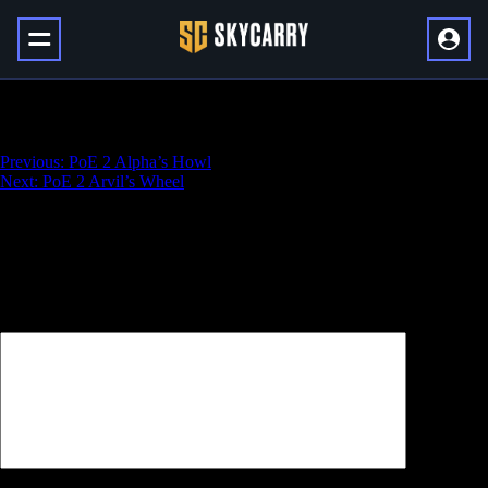
PoE 2 Andvarius
Навигация
Previous:
PoE 2 Alpha’s Howl
Next:
PoE 2 Arvil’s Wheel
по
записям
Добавить комментарий
Ваш адрес email не будет опубликован.
Обязательные поля
помечены
*
Комментарий
*