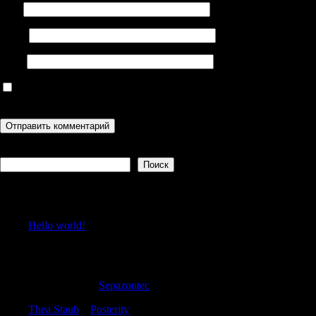
Имя
Email
Сайт
Сохранить моё имя, email и адрес сайта в этом браузере для
последующих моих комментариев.
Поиск
Поиск
Recent Posts
Hello world!
Recent Comments
PatrickLeank
к
Sepazontec
Thea Staub
к
Posterity