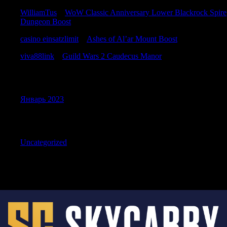
WilliamTus
к
WoW Classic Anniversary Lower Blackrock Spire
Dungeon Boost
casino einsatzlimit
к
Ashes of Al’ar Mount Boost
viva88link
к
Guild Wars 2 Caudecus Manor
Archives
Январь 2023
Categories
Uncategorized