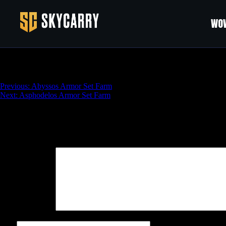
WOW
Noir Glamour Set Farm
Навигация
Previous:
Abyssos Armor Set Farm
Next:
Asphodelos Armor Set Farm
по
записям
Добавить комментарий
Ваш адрес email не будет опубликован.
Обязательные поля поме
Комментарий
*
Имя