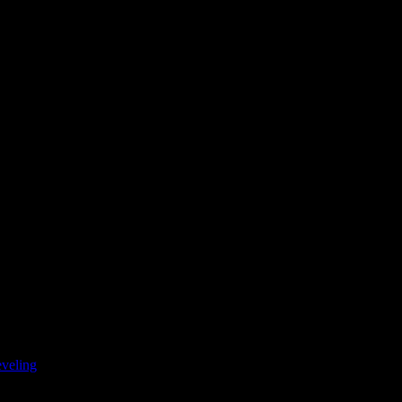
я последующих моих комментариев.
veling