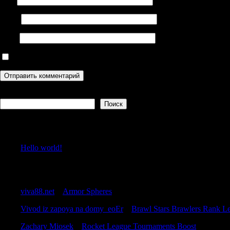
Email
Сайт
Сохранить моё имя, email и адрес сайта в этом браузере дл
Поиск
Поиск
Recent Posts
Hello world!
Recent Comments
viva88.net
к
Armor Spheres
Vivod iz zapoya na domy_eoEr
к
Brawl Stars Brawlers Rank Le
Zachary Miosek
к
Rocket League Tournaments Boost