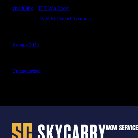
viva88link
к
TFT Win Boost
SamuelBub
к
Wild Rift Smurf Accounts
Archives
Январь 2023
Categories
Uncategorized
WOW SERVIC